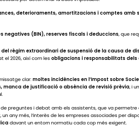
ances, deterioraments, amortitzacions i comptes amb 
 negatives (BIN), reserves fiscals i deduccions
, que req
 del règim extraordinari de suspensió de la causa de di
at el 2026, així com les
obligacions i responsabilitats del
missatge clar:
moltes incidències en l’Impost sobre Socie
manca de justificació o absència de revisió prèvia
, i u
l.
n de preguntes i debat amb els assistents, que va permetre 
r, un any més, l’interès de les empreses associades per dispo
dica
davant un entorn normatiu cada cop més exigent.