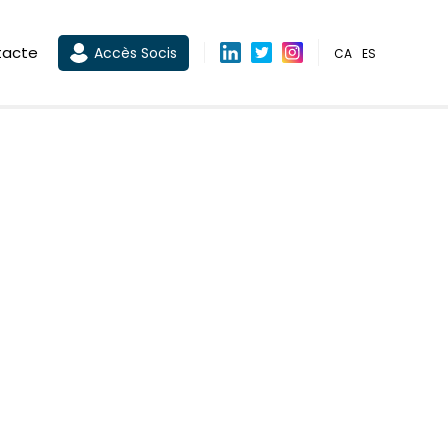
tacte
Accès Socis
CA
ES