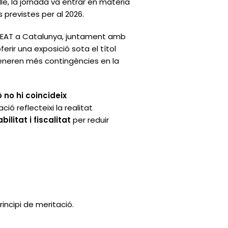
le, la jornada va entrar en matèria
 previstes per al 2026.
 l’AEAT a Catalunya, juntament amb
rir una exposició sota el títol
eneren més contingències en la
 no hi coincideix
ció reflecteixi la realitat
litat i fiscalitat
per reduir
incipi de meritació.