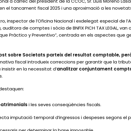
nal a càrrec del president de la CCOC, Sr. Lluís Moreno Lasal
 en el tancament fiscal 2025 i una aproximació a les novetats
tro, inspector de l’Oficina Nacional i exdelegat especial de
 auditora de comptes i sòcia de BNFIX PICH TAX LEGAL, van ofe
ue Práctico y Preventivo”
, centrada en els aspectes que g
ost sobre Societats parteix del resultat comptable, però
mativa fiscal introdueix correccions per garantir que la tributa
insistir en la necessitat d’
analitzar conjuntament comptabi
s.
s destaquen:
patrimonials
i les seves conseqüències fiscals.
recta imputació temporal d’ingressos i despeses segons el pr
essaris per determinar la base imposable.