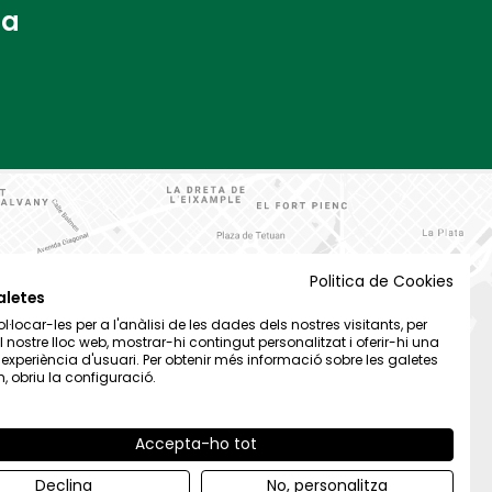
na
Politica de Cookies
aletes
·locar-les per a l'anàlisi de les dades dels nostres visitants, per
el nostre lloc web, mostrar-hi contingut personalitzat i oferir-hi una
t experiència d'usuari. Per obtenir més informació sobre les galetes
 obriu la configuració.
Accepta-ho tot
Declina
No, personalitza