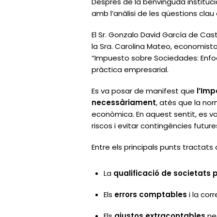
Després de la benvinguda institucio
amb l’anàlisi de les qüestions clau
El Sr. Gonzalo David García de Cas
la Sra. Carolina Mateo, economista,
“Impuesto sobre Sociedades: Enfoq
pràctica empresarial.
Es va posar de manifest que
l’Imp
necessàriament
, atès que la nor
econòmica. En aquest sentit, es va 
riscos i evitar contingències future
Entre els principals punts tractat
La
qualificació de societats 
Els
errors comptables
i la cor
Els
ajustos extracontables
nec