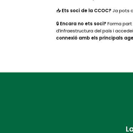
📥
Ets soci de la CCOC?
Ja pots a
🔒
Encara no ets soci?
Forma part d
d’infraestructura del país i accede
connexió amb els principals age
La