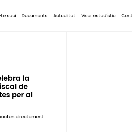
-te soci
Documents
Actualitat
Visor estadístic
Con
lebra la
iscal de
tes per al
mpacten directament