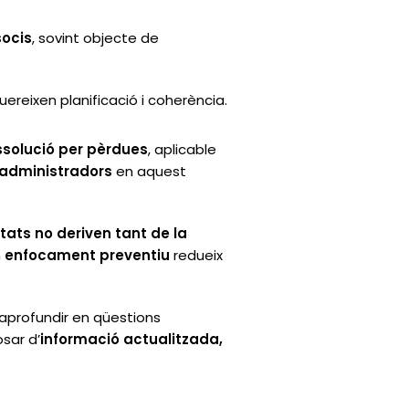
socis
, sovint objecte de
uereixen planificació i coherència.
ssolució per pèrdues
, aplicable
s administradors
en aquest
tats no deriven tant de la
n
enfocament preventiu
redueix
aprofundir en qüestions
sar d’
informació actualitzada,