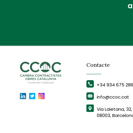
a
Contacte
+34 934 675 28
info@ccoc.cat
Via Laietana, 32,
08003, Barcelon