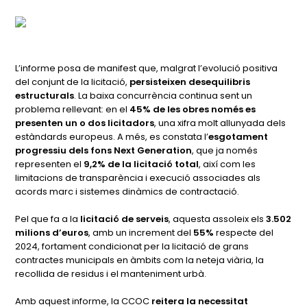
L’informe posa de manifest que, malgrat l’evolució positiva
del conjunt de la licitació,
persisteixen desequilibris
estructurals
. La baixa concurrència continua sent un
problema rellevant: en el
45% de les obres només es
presenten un o dos licitadors
, una xifra molt allunyada dels
estàndards europeus. A més, es constata l’
esgotament
progressiu dels fons Next Generation
, que ja només
representen el
9,2% de la licitació total
, així com les
limitacions de transparència i execució associades als
acords marc i sistemes dinàmics de contractació.
Pel que fa a la
licitació de serveis
, aquesta assoleix els
3.502
milions d’euros
, amb un increment del
55%
respecte del
2024, fortament condicionat per la licitació de grans
contractes municipals en àmbits com la neteja viària, la
recollida de residus i el manteniment urbà.
Amb aquest informe, la CCOC
reitera la necessitat