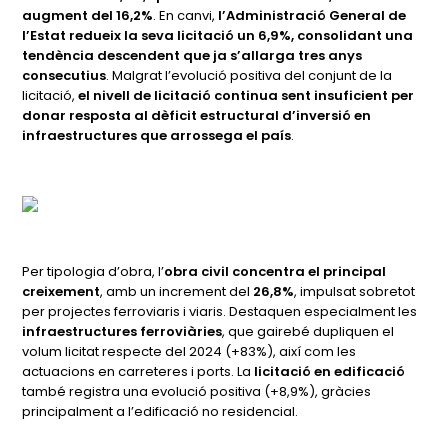
augment del 16,2%
. En canvi,
l’Administració General de
l’Estat redueix la seva licitació un 6,9%, consolidant una
tendència descendent que ja s’allarga tres anys
consecutius
. Malgrat l’evolució positiva del conjunt de la
licitació,
el nivell de licitació continua sent insuficient per
donar resposta al dèficit estructural d’inversió en
infraestructures que arrossega el país
.
Per tipologia d’obra, l’
obra civil concentra el principal
creixement
, amb un increment del
26,8%
, impulsat sobretot
per projectes ferroviaris i viaris. Destaquen especialment les
infraestructures ferroviàries
, que gairebé dupliquen el
volum licitat respecte del 2024 (+83%), així com les
actuacions en carreteres i ports. La
licitació en edificació
també registra una evolució positiva (+8,9%), gràcies
principalment a l’edificació no residencial.