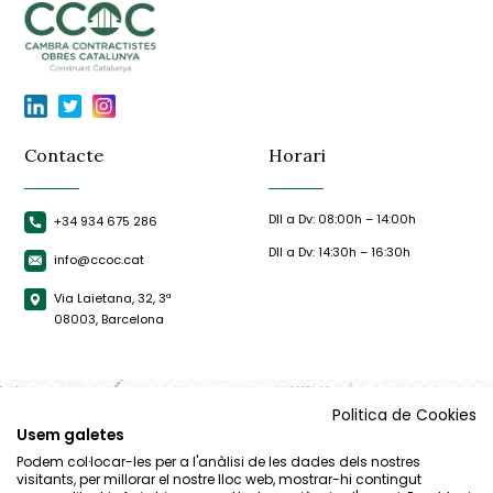
Contacte
Horari
Dll a Dv: 08:00h – 14:00h
+34 934 675 286
Dll a Dv: 14:30h – 16:30h
info@ccoc.cat
Via Laietana, 32, 3ª
08003, Barcelona
Politica de Cookies
Usem galetes
Podem col·locar-les per a l'anàlisi de les dades dels nostres
visitants, per millorar el nostre lloc web, mostrar-hi contingut