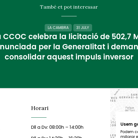
També et pot interessar
LA CAMBRA
31 JULY
 CCOC celebra la licitació de 502,7
nunciada per la Generalitat i dema
consolidar aquest impuls inversor
Horari
Usem g
Dll a Dv: 08:00h – 14:00h
6
Podem col
millorar 