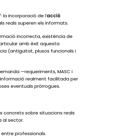
: la incorporació de l’
acció
ls reals superen els informats.
ormació incorrecta, existència de
 articular amb èxit aquesta
 (antiguitat, plusos funcionals i
la demanda —requeriments, MASC i
informació realment facilitada per
loses eventuals pròrrogues.
s concrets sobre situacions reals
a al sector.
 entre professionals.