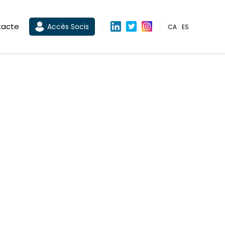
tacte
Accès Socis
CA
ES