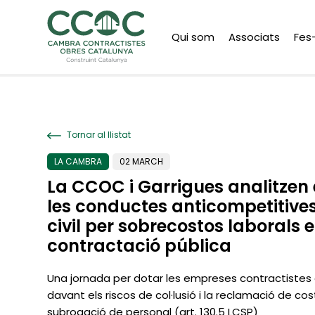
Qui som
Associats
Fes
Tornar al llistat
LA CAMBRA
02 MARCH
La CCOC i Garrigues analitzen e
les conductes anticompetitives 
civil per sobrecostos laborals e
contractació pública
Una jornada per dotar les empreses contractistes 
davant els riscos de col·lusió i la reclamació de cos
subrogació de personal (art. 130.5 LCSP)