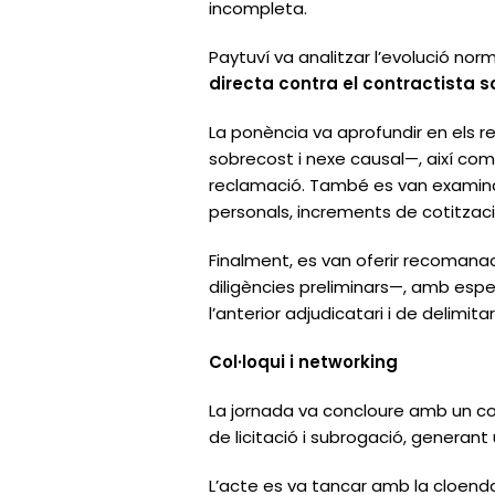
incompleta.
Paytuví va analitzar l’evolució norma
directa contra el contractista so
La ponència va aprofundir en els r
sobrecost i nexe causal—, així com 
reclamació. També es van examinar
personals, increments de cotització,
Finalment, es van oferir recomana
diligències preliminars—, amb esp
l’anterior adjudicatari i de delimi
Col·loqui i networking
La jornada va concloure amb un col
de licitació i subrogació, generant 
L’acte es va tancar amb la cloenda 