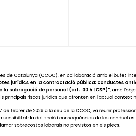
s de Catalunya (CCOC), en col·laboració amb el bufet inter
tes jurídics en la contractació pública: conductes antic
 la subrogació de personal (art. 130.5 LCSP)”
, amb l’obj
ls principals riscos jurídics que afronten en l’actual context 
7 de febrer de 2026 a la seu de la CCOC, va reunir professio
 sensibilitat: la detecció i conseqüències de les conductes c
reclamar sobrecostos laborals no previstos en els plecs.