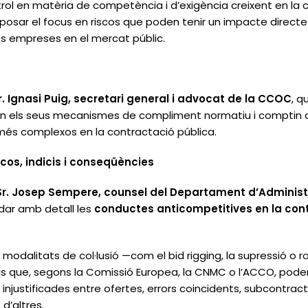
rol en matèria de competència i d’exigència creixent en la c
a posar el focus en riscos que poden tenir un impacte directe
les empreses en el mercat públic.
r. Ignasi Puig, secretari general i advocat de la CCOC
, q
in els seus mecanismes de compliment normatiu i comptin a
és complexos en la contractació pública.
cos, indicis i conseqüències
Sr. Josep Sempere, counsel del Departament d’Administra
rdar amb detall les
conductes anticompetitives en la con
s modalitats de col·lusió —com el
bid rigging
, la supressió o 
is que, segons la Comissió Europea, la CNMC o l’ACCO, pode
s injustificades entre ofertes, errors coincidents, subcontra
d’altres.