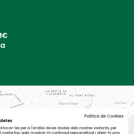
 M€
na
Politica de Cookies
aletes
·locar-les per a l'anàlisi de les dades dels nostres visitants, per
el nostre lloc web, mostrar-hi contingut personalitzat i oferir-hi una