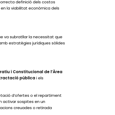
orrecta definició dels costos
 en la viabilitat econòmica dels
ue va subratllar la necessitat que
mb estratègies jurídiques sòlides
tiu i Constitucional de l’Àrea
tractació pública
i els
rotació d’ofertes o el repartiment
n activar sospites en un
ctacions creuades o retirada