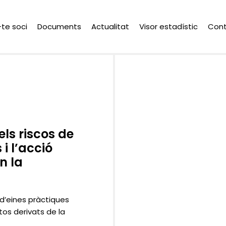
-te soci
Documents
Actualitat
Visor estadístic
Con
ls riscos de
i l’acció
n la
d’eines pràctiques
tos derivats de la