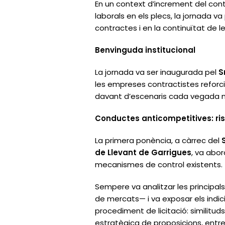
En un context d’increment del cont
laborals en els plecs, la jornada v
contractes i en la continuïtat de 
Benvinguda institucional
La jornada va ser inaugurada pel
S
les empreses contractistes reforc
davant d’escenaris cada vegada m
Conductes anticompetitives: ris
La primera ponència, a càrrec del
de Llevant de Garrigues
, va abo
mecanismes de control existents.
Sempere va analitzar les principal
de mercats— i va exposar els indic
procediment de licitació: similitud
estratègica de proposicions, entre 