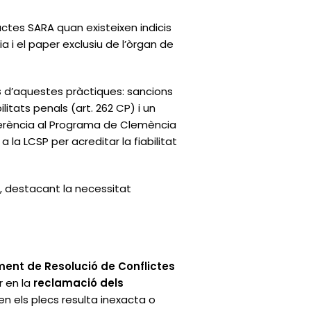
ractes SARA quan existeixen indicis
 i el paper exclusiu de l’òrgan de
s
d’aquestes pràctiques: sancions
itats penals (art. 262 CP) i un
ferència al Programa de Clemència
a la LCSP per acreditar la fiabilitat
is, destacant la necessitat
ment de Resolució de Conflictes
r en la
reclamació dels
en els plecs resulta inexacta o