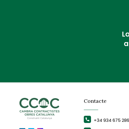
La
a
Contacte
+34 934 675 28