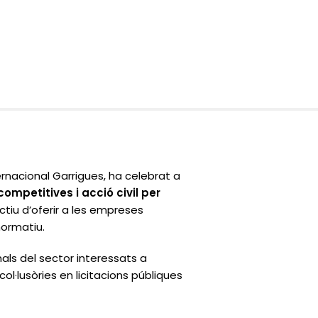
nacional Garrigues, ha celebrat a
ompetitives i acció civil per
ectiu d’oferir a les empreses
normatiu.
nals del sector interessats a
ol·lusòries en licitacions públiques