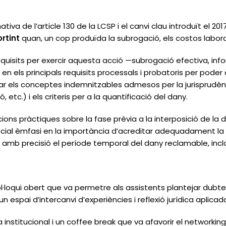
tiva de l’article 130 de la LCSP i el canvi clau introduït el 2017
rtint
quan, un cop produïda la subrogació, els costos labora
equisits per exercir aquesta acció —subrogació efectiva, inf
en els principals requisits processals i probatoris per poder
 els conceptes indemnitzables admesos per la jurisprudència
 etc.) i els criteris per a la quantificació del dany.
cions pràctiques sobre la fase prèvia a la interposició de 
ecial èmfasi en la importància d’acreditar adequadament la 
tar amb precisió el període temporal del dany reclamable, inc
·loqui obert que va permetre als assistents plantejar dubte
un espai d’intercanvi d’experiències i reflexió jurídica aplicad
institucional i un
coffee break
que va afavorir el networking