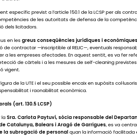
ent específic previst a l’article 150.1 de la LCSP per als cont
 competències de les autoritats de defensa de la competència
ó dels licitadors.
cus en les
greus conseqüències jurídiques i econòmique
ó de contractar —inscriptible al RELIC—, eventuals responsabil
r a les empreses afectades. En aquest sentit, es va fer re
detecció de càrtels i a les mesures de
self-cleaning
previstes 
ó vigent.
igura de la UTE i el seu possible encaix en supòsits col·lusor
ispensabilitat i raonabilitat econòmica.
orals (art. 130.5 LCSP)
 la
Sra. Carlota Paytuví, sòcia responsable del Departa
ea de Catalunya, Balears i Aragó de Garrigues
, es va centra
e la subrogació de personal
quan la informació facilitada 