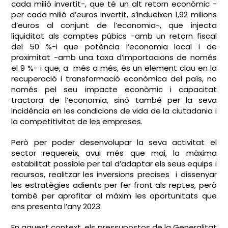
cada milió invertit-, que té un alt retorn econòmic -
per cada milió d’euros invertit, s’indueixen 1,92 milions
d’euros al conjunt de l’economia-, que injecta
liquiditat als comptes púbics -amb un retorn fiscal
del 50 %-i que potència l’economia local i de
proximitat -amb una taxa d’importacions de només
el 9 %- i que, a més a més, és un element clau en la
recuperació i transformació econòmica del país, no
només pel seu impacte econòmic i capacitat
tractora de l’economia, sinó també per la seva
incidència en les condicions de vida de la ciutadania i
la competitivitat de les empreses.
Però per poder desenvolupar la seva activitat el
sector requereix, avui més que mai, la màxima
estabilitat possible per tal d’adaptar els seus equips i
recursos, realitzar les inversions precises i dissenyar
les estratègies adients per fer front als reptes, però
també per aprofitar al màxim les oportunitats que
ens presenta l’any 2023.
En aquest context, els pressupostos de la Generalitat