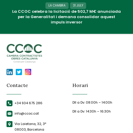
LA CAMBRA
31 JULY
La CCOC celebra la licitació de 502,7 M€ anunciada
per la Generalitat i demana consolidar aquest
impuls inversor
Contacte
Horari
Dll a Dv: 08:00h – 14:00h
+34 934 675 286
Dll a Dv: 14:30h – 16:30h
info@ccoc.cat
Via Laietana, 32, 3ª
08003, Barcelona