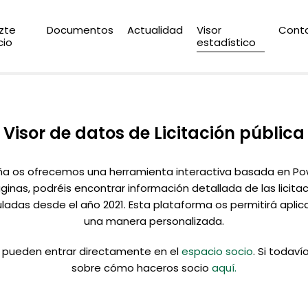
zte
Documentos
Actualidad
Visor
Cont
cio
estadístico
Visor de datos de Licitación pública
a os ofrecemos una herramienta interactiva basada en Power
áginas, podréis encontrar información detallada de las licita
adas desde el año 2021. Esta plataforma os permitirá aplicar
una manera personalizada.
os pueden entrar directamente en el
espacio socio
. Si todav
sobre cómo haceros socio
aquí.