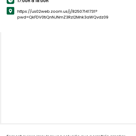
17:00h a 18:00h
https://us02web.zoom.us/j/82507141731?
pwd=QkFDV0tiQnNJNmZ3Rzl2Mnk3aWQvdz09