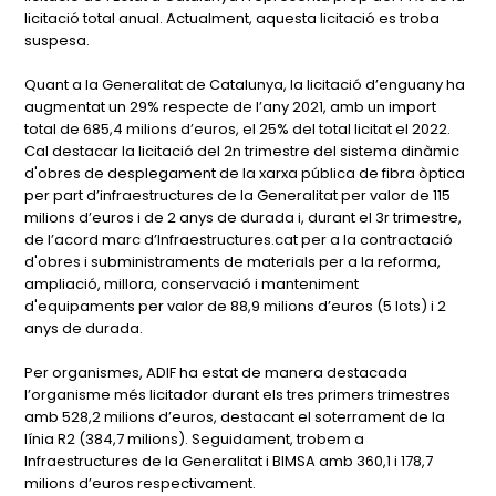
licitació total anual. Actualment, aquesta licitació es troba
suspesa.
Quant a la Generalitat de Catalunya, la licitació d’enguany ha
augmentat un 29% respecte de l’any 2021, amb un import
total de 685,4 milions d’euros, el 25% del total licitat el 2022.
Cal destacar la licitació del 2n trimestre del sistema dinàmic
d'obres de desplegament de la xarxa pública de fibra òptica
per part d’infraestructures de la Generalitat per valor de 115
milions d’euros i de 2 anys de durada i, durant el 3r trimestre,
de l’acord marc d’Infraestructures.cat per a la contractació
d'obres i subministraments de materials per a la reforma,
ampliació, millora, conservació i manteniment
d'equipaments per valor de 88,9 milions d’euros (5 lots) i 2
anys de durada.
Per organismes, ADIF ha estat de manera destacada
l’organisme més licitador durant els tres primers trimestres
amb 528,2 milions d’euros, destacant el soterrament de la
línia R2 (384,7 milions). Seguidament, trobem a
Infraestructures de la Generalitat i BIMSA amb 360,1 i 178,7
milions d’euros respectivament.