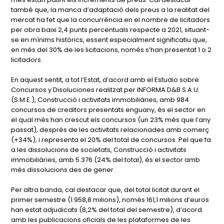
també que, la manca d’adaptació dels preus a la realitat del
mercat ha fet que la concurrència en el nombre de licitadors
per obra baixi 2,4 punts percentuals respecte a 2021, situant-
se en mínims històrics, essent especialment significatiu que,
en més del 30% de les licitacions, només s’han presentat 1 o 2
licitadors.
En aquest sentit, a tot l’Estat, d’acord amb el Estudio sobre
Concursos y Disoluciones realitzat per INFORMA D&B S.A.U.
(S.M.E.), Construcció i activitats immobiliàries, amb 984
concursos de creditors presentats enguany, és el sector en
el qual més han crescut els concursos (un 23% més que l’any
passat), després de les activitats relacionades amb comerç
(+34%), i representa el 20% del total de concursos. Pel que fa
a les dissolucions de societats, Construcció i activitats
immobiliàries, amb 5.376 (24% del total), és el sector amb
més dissolucions des de gener.
Per altra banda, cal destacar que, del total licitat durant el
primer semestre (1.958,8 milions), només 161,1 milions d’euros
han estat adjudicats (8,2% del total del semestre), d’acord
amb les publicacions oficials de les plataformes de les