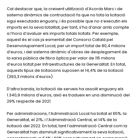
Cal destacar que, la creixent utilització d’Acords Marc i de
sistema dinàmics de contractació fa que no tota la licitació
sigui executada enguany, i és possible que no s’executin els
imports en la seva totalitat, per tant, s’ha d’anar amb compte
a l’hora d’avaluar els imports totals licitats. Per exemple,
aquest és el cas ja esmentat del Consorci Català pel
Desenvolupament Local, per un import total de 80,4 milions
d’euros, i del sistema dinàmic d'obres de desplegament de
la xarxa pública de fibra òptica per valor de 115 milions
d’euros licitat per Infraestructures de la Generalitat. En total,
aquests tipus de licitacions suposen el 14,4% de la licitació
(393,3 milions d’euros).
D’altra banda, la licitació de serveis ha assolit enguany els
1.340,9 milions d’euros, això es tradueix en una disminució del
29% respecte de 2021.
Per administracions, l’Administració Local ha licitat el 65%; la
Generalitat, el 21%; i l’Administració Central, el 14% de la
licitació del 2022. En total, tant l’administració Central com la
Generalitat han disminuït significativament la seva licitació,