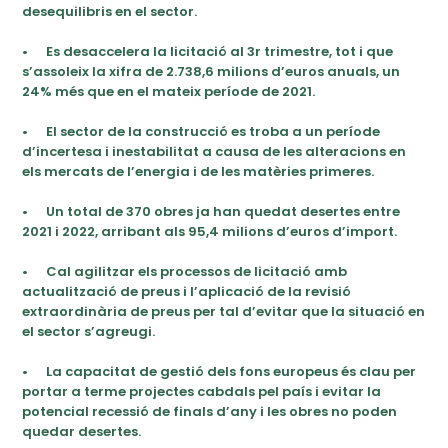
desequilibris en el sector.
•
Es desaccelera la licitació al 3r trimestre, tot i que
s’assoleix la xifra de 2.738,6 milions d’euros anuals, un
24% més que en el mateix període de 2021.
•
El sector de la construcció es troba a un període
d’incertesa i inestabilitat a causa de les alteracions en
els mercats de l’energia i de les matèries primeres.
•
Un total de 370 obres ja han quedat desertes entre
2021 i 2022, arribant als 95,4 milions d’euros d’import.
•
Cal agilitzar els processos de licitació amb
actualització de preus i l’aplicació de la revisió
extraordinària de preus per tal d’evitar que la situació en
el sector s’agreugi.
•
La capacitat de gestió dels fons europeus és clau per
portar a terme projectes cabdals pel país i evitar la
potencial recessió de finals d’any i les obres no poden
quedar desertes.