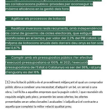
les col·laboracions público-privades per aconseguir la
màxima eficiència en la gestió dels fons.
•
Agilitzar els processos de licitació.
•
Realitzar inversions reals recurrents, amb independència
de canvi de governs i de cicles electorals, que estiguin
planificades en el temps, per valor del 2,2% del PIB català. La
mitjana de licitacions anuals dels darrers deu anys es tan sols
del 0,67%.
•
Complir amb els pressupostos públics i fer efectiva
l’execució pressupostaria al 100%. Al 2021, l’execució
pressupostaria de l’Estat a Catalunya va ser del 36%, i al juny
d’enguany es del 16%.
[1]
Una licitació pública és el procediment mitjançant el qual un comprador
públic dóna a conèixer una necessitat, d’adquirir un bé, un servei o una
obra, i sol·licita a aquelles empreses que la puguin cobrir, i que reuneixin els
requisits exigits pels plecs, presentin les seves ofertes; les ofertes
presentades seran seleccionades i avaluades i s’adjudicarà el contracte a
aquella que compleixi la millor relació qualitat preu.