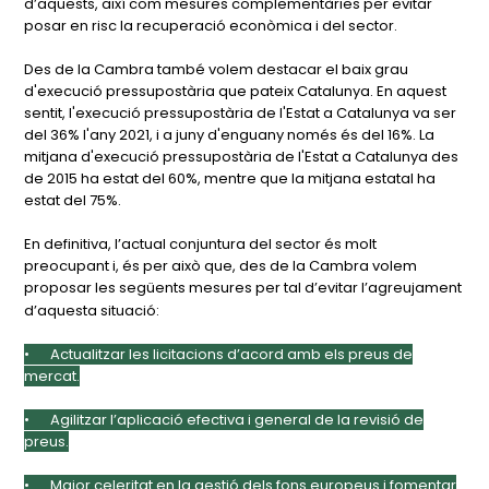
d’aquests, així com mesures complementàries per evitar
posar en risc la recuperació econòmica i del sector.
Des de la Cambra també volem destacar el baix grau
d'execució pressupostària que pateix Catalunya. En aquest
sentit, l'execució pressupostària de l'Estat a Catalunya va ser
del 36% l'any 2021, i a juny d'enguany només és del 16%. La
mitjana d'execució pressupostària de l'Estat a Catalunya des
de 2015 ha estat del 60%, mentre que la mitjana estatal ha
estat del 75%.
En definitiva, l’actual conjuntura del sector és molt
preocupant i, és per això que, des de la Cambra volem
proposar les següents mesures per tal d’evitar l’agreujament
d’aquesta situació:
•
Actualitzar les licitacions d’acord amb els preus de
mercat.
•
Agilitzar l’aplicació efectiva i general de la revisió de
preus.
•
Major celeritat en la gestió dels fons europeus i fomentar