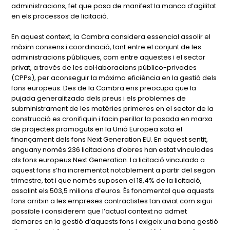
administracions, fet que posa de manifest la manca d’agilitat
en els processos de licitació.
En aquest context, la Cambra considera essencial assolir el
màxim consens i coordinació, tant entre el conjunt de les
administracions públiques, com entre aquestes i el sector
privat, a través de les col·laboracions público-privades
(CPPs), per aconseguir la màxima eficiència en la gestió dels
fons europeus. Des de la Cambra ens preocupa que la
pujada generalitzada dels preus i els problemes de
subministrament de les matèries primeres en el sector de la
construcció es cronifiquin i facin perillar la posada en marxa
de projectes promoguts en la Unió Europea sota el
finançament dels fons Next Generation EU. En aquest sentit,
enguany només 236 licitacions d’obres han estat vinculades
als fons europeus Next Generation. La licitació vinculada a
aquest fons s’ha incrementat notablement a partir del segon
trimestre, tot i que només suposen el 18,4% de la licitació,
assolint els 503,5 milions d’euros. És fonamental que aquests
fons arribin a les empreses contractistes tan aviat com sigui
possible i considerem que l’actual context no admet
demores en la gestió d’aquests fons i exigeix una bona gestió