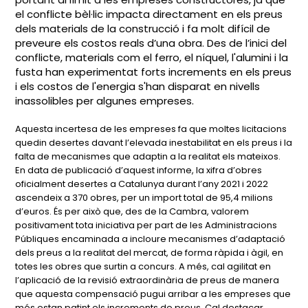
el conflicte bèl·lic impacta directament en els preus
dels materials de la construcció i fa molt difícil de
preveure els costos reals d’una obra. Des de l’inici del
conflicte, materials com el ferro, el níquel, l'alumini i la
fusta han experimentat forts increments en els preus
i els costos de l'energia s'han disparat en nivells
inassolibles per algunes empreses.
Aquesta incertesa de les empreses fa que moltes licitacions
quedin desertes davant l’elevada inestabilitat en els preus i la
falta de mecanismes que adaptin a la realitat els mateixos.
En data de publicació d’aquest informe, la xifra d’obres
oficialment desertes a Catalunya durant l’any 2021 i 2022
ascendeix a 370 obres, per un import total de 95,4 milions
d’euros. És per això que, des de la Cambra, valorem
positivament tota iniciativa per part de les Administracions
Públiques encaminada a incloure mecanismes d’adaptació
dels preus a la realitat del mercat, de forma ràpida i àgil, en
totes les obres que surtin a concurs. A més, cal agilitat en
l’aplicació de la revisió extraordinària de preus de manera
que aquesta compensació pugui arribar a les empreses que
més estan patint els increments de preus. Cal destacar