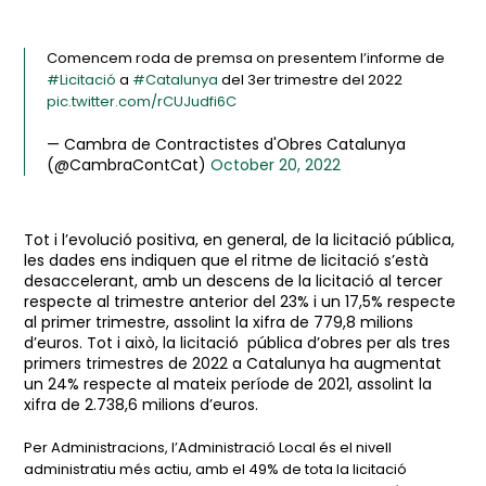
Comencem roda de premsa on presentem l’informe de
#Licitació
a
#Catalunya
del 3er trimestre del 2022
pic.twitter.com/rCUJudfi6C
— Cambra de Contractistes d'Obres Catalunya
(@CambraContCat)
October 20, 2022
Tot i l’evolució positiva, en general, de la licitació pública,
les dades ens indiquen que el ritme de licitació s’està
desaccelerant, amb un descens de la licitació al tercer
respecte al trimestre anterior del 23% i un 17,5% respecte
al primer trimestre, assolint la xifra de 779,8 milions
d’euros. Tot i això, la licitació pública d’obres per als tres
primers trimestres de 2022 a Catalunya ha augmentat
un 24% respecte al mateix període de 2021, assolint la
xifra de 2.738,6 milions d’euros.
Per Administracions, l’Administració Local és el nivell
administratiu més actiu, amb el 49% de tota la licitació