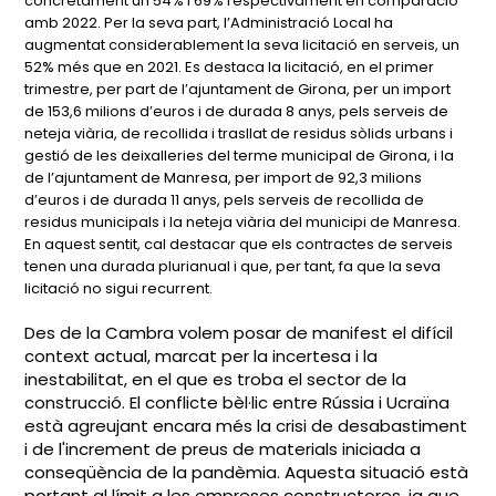
concretament un 54% i 69% respectivament en comparació
amb 2022. Per la seva part, l’Administració Local ha
augmentat considerablement la seva licitació en serveis, un
52% més que en 2021. Es destaca la licitació, en el primer
trimestre, per part de l’ajuntament de Girona, per un import
de 153,6 milions d’euros i de durada 8 anys, pels serveis de
neteja viària, de recollida i trasllat de residus sòlids urbans i
gestió de les deixalleries del terme municipal de Girona, i la
de l’ajuntament de Manresa, per import de 92,3 milions
d’euros i de durada 11 anys, pels serveis de recollida de
residus municipals i la neteja viària del municipi de Manresa.
En aquest sentit, cal destacar que els contractes de serveis
tenen una durada plurianual i que, per tant, fa que la seva
licitació no sigui recurrent.
Des de la Cambra volem posar de manifest el difícil
context actual, marcat per la incertesa i la
inestabilitat, en el que es troba el sector de la
construcció. El conflicte bèl·lic entre Rússia i Ucraïna
està agreujant encara més la crisi de desabastiment
i de l'increment de preus de materials iniciada a
conseqüència de la pandèmia. Aquesta situació està
portant al límit a les empreses constructores, ja que