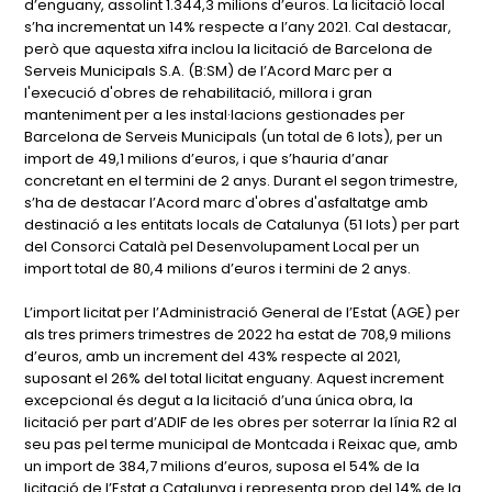
d’enguany, assolint 1.344,3 milions d’euros. La licitació local
s’ha incrementat un 14% respecte a l’any 2021. Cal destacar,
però que aquesta xifra inclou la licitació de Barcelona de
Serveis Municipals S.A. (B:SM) de l’Acord Marc per a
l'execució d'obres de rehabilitació, millora i gran
manteniment per a les instal·lacions gestionades per
Barcelona de Serveis Municipals (un total de 6 lots), per un
import de 49,1 milions d’euros, i que s’hauria d’anar
concretant en el termini de 2 anys. Durant el segon trimestre,
s’ha de destacar l’Acord marc d'obres d'asfaltatge amb
destinació a les entitats locals de Catalunya (51 lots) per part
del Consorci Català pel Desenvolupament Local per un
import total de 80,4 milions d’euros i termini de 2 anys.
L’import licitat per l’Administració General de l’Estat (AGE) per
als tres primers trimestres de 2022 ha estat de 708,9 milions
d’euros, amb un increment del 43% respecte al 2021,
suposant el 26% del total licitat enguany. Aquest increment
excepcional és degut a la licitació d’una única obra, la
licitació per part d’ADIF de les obres per soterrar la línia R2 al
seu pas pel terme municipal de Montcada i Reixac que, amb
un import de 384,7 milions d’euros, suposa el 54% de la
licitació de l’Estat a Catalunya i representa prop del 14% de la