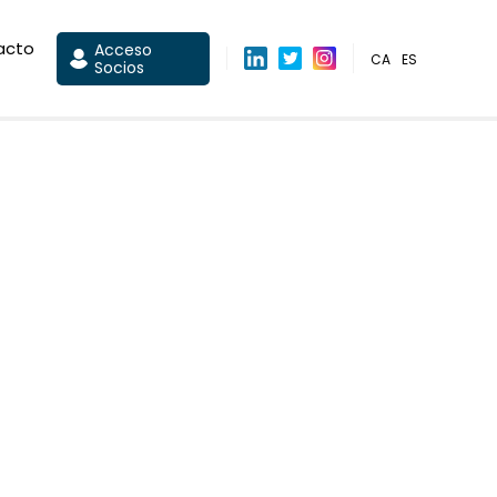
acto
Acceso
CA
ES
Socios