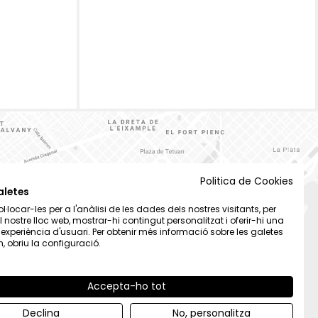
Politica de Cookies
aletes
·locar-les per a l'anàlisi de les dades dels nostres visitants, per
el nostre lloc web, mostrar-hi contingut personalitzat i oferir-hi una
t experiència d'usuari. Per obtenir més informació sobre les galetes
 obriu la configuració.
Accepta-ho tot
Declina
No, personalitza