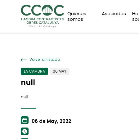
Quiénes
Asociados
Ha
somos
so
Volver al listado
LA CAMBRA
06 MAY
null
null
06 de May, 2022