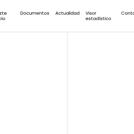
zte
Documentos
Actualidad
Visor
Cont
cio
estadístico