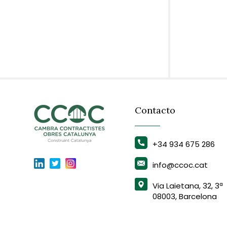
Contacto
+34 934 675 286
info@ccoc.cat
Via Laietana, 32, 3ª
08003, Barcelona