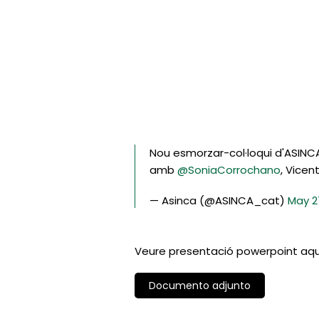
Nou esmorzar-col·loqui d'ASINCA
amb
@SoniaCorrochano
, Vicen
— Asinca (@ASINCA_cat)
May 2
Veure presentació powerpoint aqu
Documento adjunto