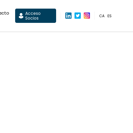
acto
Acceso
CA
ES
Socios