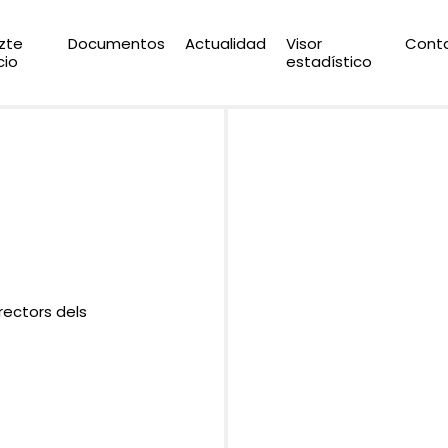
zte
Documentos
Actualidad
Visor
Cont
cio
estadístico
ectors dels