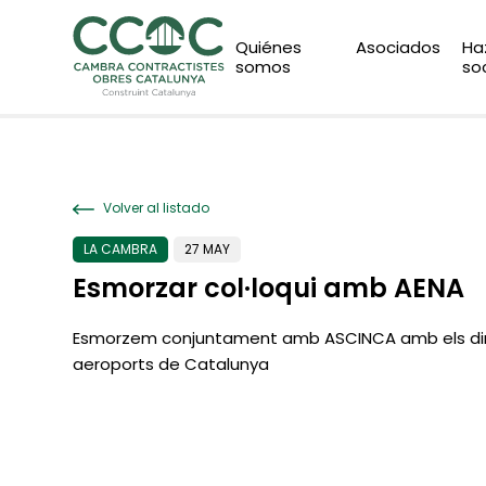
Quiénes
Asociados
Ha
somos
so
Volver al listado
LA CAMBRA
27 MAY
Esmorzar col·loqui amb AENA
Esmorzem conjuntament amb ASCINCA amb els dir
aeroports de Catalunya