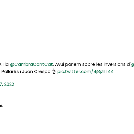
 i la
@CambraContCat
. Avui parlem sobre les inversions d'
@
t Pallarés i Juan Crespo 👌
pic.twitter.com/4j8jZlL144
7, 2022
í: