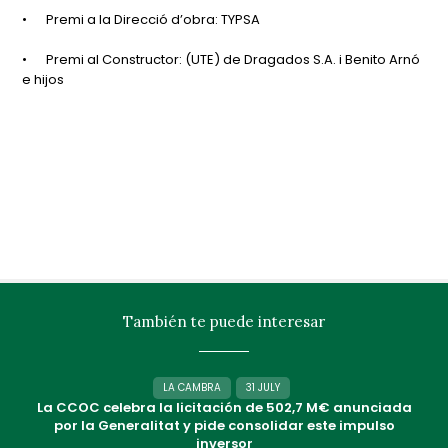
•
Premi a la Direcció d’obra: TYPSA
•
Premi al Constructor: (UTE) de Dragados S.A. i Benito Arnó
e hijos
También te puede interesar
LA CAMBRA
31 JULY
La CCOC celebra la licitación de 502,7 M€ anunciada
por la Generalitat y pide consolidar este impulso
inversor