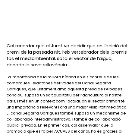
Cal recordar que el Jurat va decidir que en l’edició del
premi de la passada Nit, l’eix vertebrador dels premis
fos el mediambiental, sota el vector de l’aigua,
donada la seva rellevància.
La importància de la millora hídrica en els conreus de les
comarques lleidatanes derivades del Canal Segarra
Garrigues, que justament amb aquesta presa de l’Albagés
conclou, suposa un salt qualitatiu per l’agricultura al nostre
país, i més en un context com l’actual, on el sector primari té
una importància rellevant i ara una major visibilitat mediàtica.
El canal Segarra Garrigues també suposa un mecanisme de
col·laboració interadministrativa, i també de col·laboració
públic-privada. En el primer cas, cal assenyalar que la
promoció que es fa per ACUAES del canal, ho és gràcies al