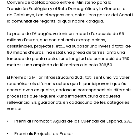
Conveni de Col·laboració entre el Ministerio para la
Transición Ecológica y el Reto Demográfico y la Generalitat
de Catalunya, i en el segons cas, entre l’ens gestor del Canal i
la comunitat de regants, al qual nodreix d’agua.
La presa de l’Albagès, va tenir un import d’execució de 65
milions d’euros, que contant amb expropiacions,
assistències, projectes, etc... va suposar una inversió total de
90 milions d’euros i ha estat una presa de terres, amb una
tancada de planta recta, i una longitud de coronació de 750
metres i una amplada de 10 metres a la cota 386,50.
El Premi a la Millor Infraestructura 2021, tot i sent únic, va voler
reconèixer els diferents actors que hi participaven i que és
concretaven en quatre, cadascun corresponent als diferents
processos que requereix una infraestructura d’aquesta
rellevància. Els guardonats en cadascuna de les categories
van ser:
•
Premi al Promotor: Aguas de las Cuencas de España, S.A..
•
Premi als Projectistes: Proser