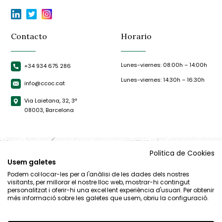
Contacto
Horario
Lunes-viernes: 08:00h – 14:00h
+34 934 675 286
Lunes-viernes: 14:30h – 16:30h
info@ccoc.cat
Via Laietana, 32, 3ª
08003, Barcelona
Politica de Cookies
Usem galetes
Podem col·locar-les per a l'anàlisi de les dades dels nostres
visitants, per millorar el nostre lloc web, mostrar-hi contingut
personalitzat i oferir-hi una excel·lent experiència d'usuari. Per obtenir
més informació sobre les galetes que usem, obriu la configuració.