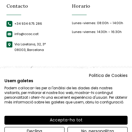
Contacto
Horario
Lunes-viernes: 08:00h – 14:00h
+34 934 675 286
Lunes-viernes: 14:30h – 16:30h
info@ccoc.cat
Via Laietana, 32, 3ª
08003, Barcelona
Politica de Cookies
Usem galetes
Podem col·locar-les per a l'anàlisi de les dades dels nostres
visitants, per millorar el nostre lloc web, mostrar-hi contingut
personalitzat i oferir-hi una excel·lent experiència d'usuari. Per obtenir
més informació sobre les galetes que usem, obriu la configuració.
Accepta-ho tot
© CCOC |
Aviso Legal
|
Política de privacidad
|
Política de cookies
Declina
No, personalitza