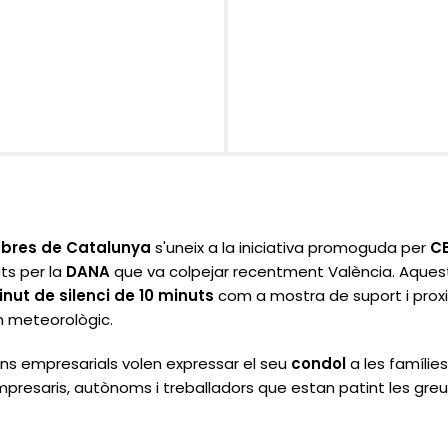
bres de Catalunya
s'uneix a la iniciativa promoguda per
CE
ts per la
DANA
que va colpejar recentment València. Aquest
inut de silenci de 10 minuts
com a mostra de suport i prox
 meteorològic.
ns empresarials volen expressar el seu
condol
a les famílie
presaris, autònoms i treballadors que estan patint les gr