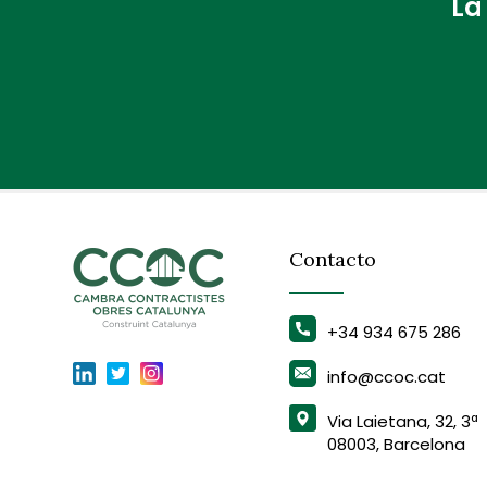
La
Contacto
+34 934 675 286
info@ccoc.cat
Via Laietana, 32, 3ª
08003, Barcelona