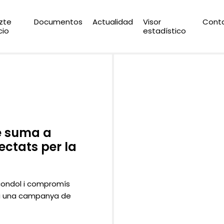
zte
Documentos
Actualidad
Visor
Cont
cio
estadístico
e suma a
ectats per la
 condol i compromís
i i una campanya de