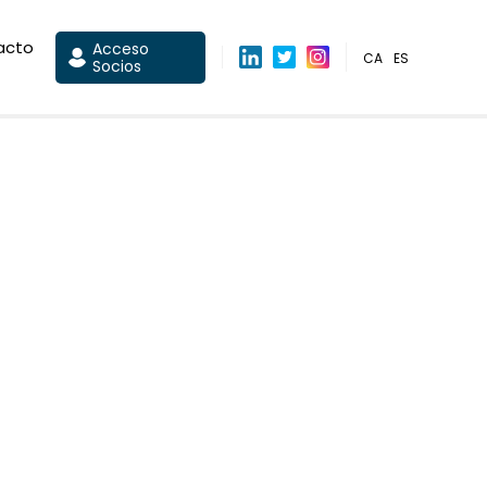
acto
Acceso
CA
ES
Socios