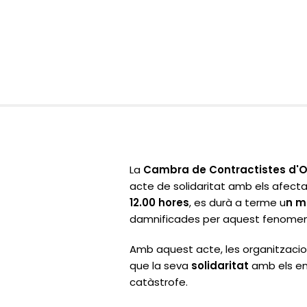
La
Cambra de Contractistes d'O
acte de solidaritat amb els afecta
12.00 hores
, es durà a terme u
n m
damnificades per aquest fenomen
Amb aquest acte, les organitzacio
que la seva
solidaritat
amb els em
catàstrofe.