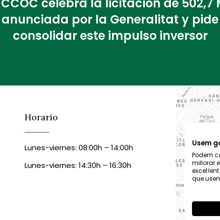
 CCOC celebra la licitación de 502,7
anunciada por la Generalitat y pide
consolidar este impulso inversor
Horario
Usem g
Lunes-viernes: 08:00h – 14:00h
Podem col
millorar 
Lunes-viernes: 14:30h – 16:30h
excel·len
que usem,