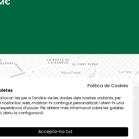
 M€
Politica de Cookies
aletes
·locar-les per a l'anàlisi de les dades dels nostres visitants, per
el nostre lloc web, mostrar-hi contingut personalitzat i oferir-hi una
t experiència d'usuari. Per obtenir més informació sobre les galetes
 obriu la configuració.
Accepta-ho tot