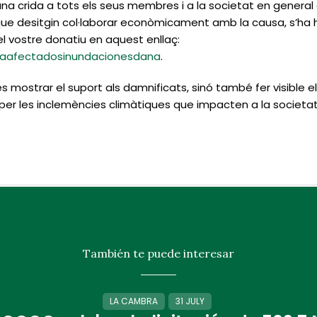
na crida a tots els seus membres i a la societat en general
ue desitgin col·laborar econòmicament amb la causa, s’ha h
el vostre donatiu en aquest enllaç:
yudaafectadosinundacionesdana
.
s mostrar el suport als damnificats, sinó també fer visible
s per les inclemències climàtiques que impacten a la societat
También te puede interesar
LA CAMBRA
31 JULY