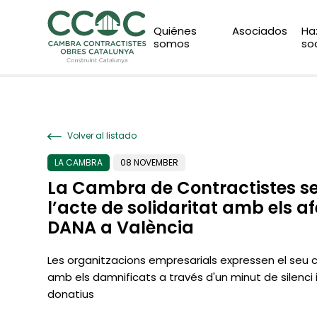
Quiénes
Asociados
Ha
somos
so
Volver al listado
LA CAMBRA
08 NOVEMBER
La Cambra de Contractistes s
l’acte de solidaritat amb els af
DANA a València
Les organitzacions empresarials expressen el seu
amb els damnificats a través d'un minut de silenc
donatius