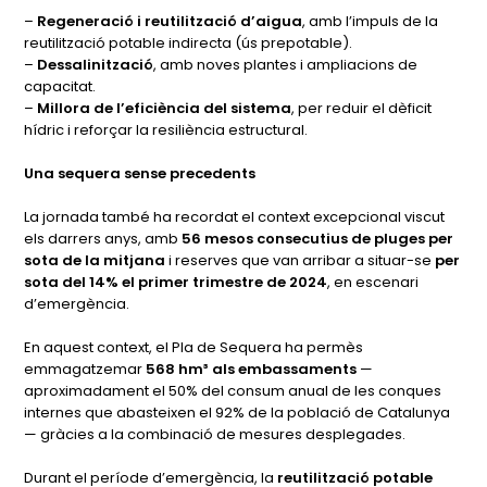
–
Regeneració i reutilització d’aigua
, amb l’impuls de la
reutilització potable indirecta (ús prepotable).
–
Dessalinització
, amb noves plantes i ampliacions de
capacitat.
–
Millora de l’eficiència del sistema
, per reduir el dèficit
hídric i reforçar la resiliència estructural.
Una sequera sense precedents
La jornada també ha recordat el context excepcional viscut
els darrers anys, amb
56 mesos consecutius de pluges per
sota de la mitjana
i reserves que van arribar a situar-se
per
sota del 14% el primer trimestre de 2024
, en escenari
d’emergència.
En aquest context, el Pla de Sequera ha permès
emmagatzemar
568 hm³ als embassaments
—
aproximadament el 50% del consum anual de les conques
internes que abasteixen el 92% de la població de Catalunya
— gràcies a la combinació de mesures desplegades.
Durant el període d’emergència, la
reutilització potable