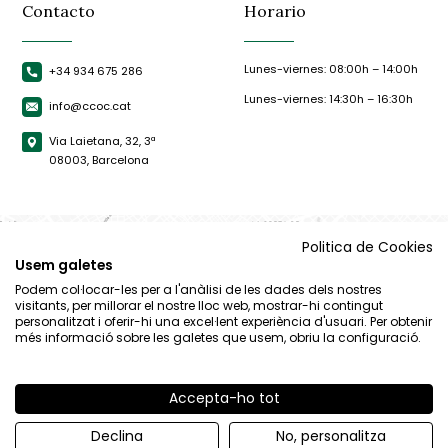
Contacto
Horario
Lunes-viernes: 08:00h – 14:00h
+34 934 675 286
Lunes-viernes: 14:30h – 16:30h
info@ccoc.cat
Via Laietana, 32, 3ª
08003, Barcelona
Politica de Cookies
Usem galetes
Podem col·locar-les per a l'anàlisi de les dades dels nostres
visitants, per millorar el nostre lloc web, mostrar-hi contingut
personalitzat i oferir-hi una excel·lent experiència d'usuari. Per obtenir
més informació sobre les galetes que usem, obriu la configuració.
Accepta-ho tot
© CCOC |
Aviso Legal
|
Política de privacidad
|
Política de cookies
Declina
No, personalitza