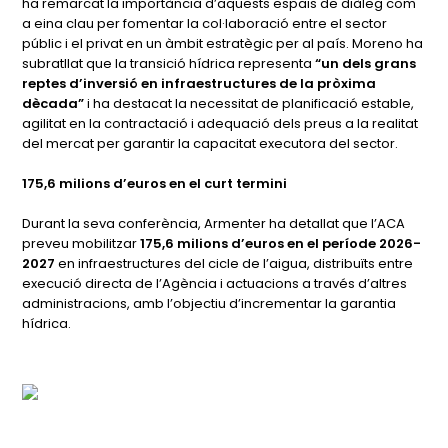
ha remarcat la importància d’aquests espais de diàleg com
a eina clau per fomentar la col·laboració entre el sector
públic i el privat en un àmbit estratègic per al país. Moreno ha
subratllat que la transició hídrica representa
“un dels grans
reptes d’inversió en infraestructures de la pròxima
dècada”
i ha destacat la necessitat de planificació estable,
agilitat en la contractació i adequació dels preus a la realitat
del mercat per garantir la capacitat executora del sector.
175,6 milions d’euros en el curt termini
Durant la seva conferència, Armenter ha detallat que l’ACA
preveu mobilitzar
175,6 milions d’euros en el període 2026-
2027
en infraestructures del cicle de l’aigua, distribuïts entre
execució directa de l’Agència i actuacions a través d’altres
administracions, amb l’objectiu d’incrementar la garantia
hídrica.