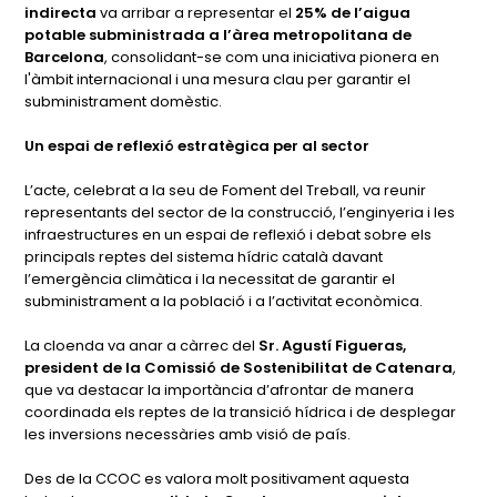
indirecta
va arribar a representar el
25% de l’aigua
potable subministrada a l’àrea metropolitana de
Barcelona
, consolidant-se com una iniciativa pionera en
l'àmbit internacional i una mesura clau per garantir el
subministrament domèstic.
Un espai de reflexió estratègica per al sector
L’acte, celebrat a la seu de Foment del Treball, va reunir
representants del sector de la construcció, l’enginyeria i les
infraestructures en un espai de reflexió i debat sobre els
principals reptes del sistema hídric català davant
l’emergència climàtica i la necessitat de garantir el
subministrament a la població i a l’activitat econòmica.
La cloenda va anar a càrrec del
Sr. Agustí Figueras,
president de la Comissió de Sostenibilitat de Catenara
,
que va destacar la importància d’afrontar de manera
coordinada els reptes de la transició hídrica i de desplegar
les inversions necessàries amb visió de país.
Des de la CCOC es valora molt positivament aquesta