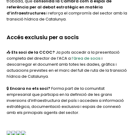
trobada, que
consolida la Cambra com a espai de
referència per al debat estratègic en matèria
d’infraestructures
i reforça el compromís del sector amb la
transició hídrica de Catalunya.
Accés exclusiu per a socis
📥
Ets soci de la CCOC?
Ja pots accedir a la presentació
completa del director de l’ACA a
l’àrea de socis
i
descarregar el document amb totes les dades, gràfics i
actuacions previstes en el marc del full de ruta de la transició
hídrica de Catalunya.
🔒
Encara no ets soci?
Forma part de la comunitat
empresarial que participa en la definició de les grans
inversions d’infraestructura del país i accedeix a informació
estratègica, documentació exclusiva i espais de connexió
amb els principals agents del sector.