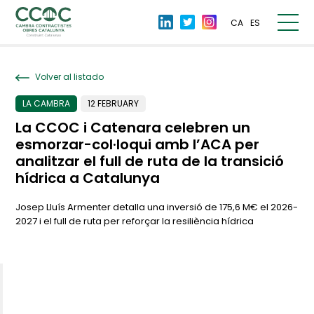
CA
ES
Volver al listado
LA CAMBRA
12 FEBRUARY
La CCOC i Catenara celebren un
esmorzar-col·loqui amb l’ACA per
analitzar el full de ruta de la transició
hídrica a Catalunya
Josep Lluís Armenter detalla una inversió de 175,6 M€ el 2026-
2027 i el full de ruta per reforçar la resiliència hídrica