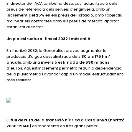
El director de l’ACA també ha destacat l’actualització dels
preus de referència dels serveis d’enginyeria, amb un
increment del 25% en els preus de licitació
, amb l’objectiu
d’alinear els contractes amb els preus de mercat i aportar
estabilitat al sector.
Un pla estructural fins al 2032 i més enllà
En l’horitzó 2032, la Generalitat preveu augmentar la
producció d’aigua dessalinitzada dels
80 als 175 hm³
anuals
, amb una
inversió estimada de 590 milions
d’euros
. Aquest increment permetrà reduir la dependència
de la pluviometria i avançar cap a un model estructuralment
més resilient.
El
full de ruta de la transició hídrica a Catalunya (horitzó
2030-2040)
es fonamenta en tres grans pilars: