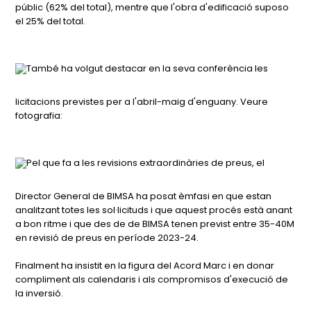
públic (62% del total), mentre que l'obra d'edificació suposo
el 25% del total.
També ha volgut destacar en la seva conferència les
licitacions previstes per a l'abril-maig d'enguany. Veure
fotografia:
Pel que fa a les revisions extraordinàries de preus, el
Director General de BIMSA ha posat èmfasi en que estan
analitzant totes les sol·licituds i que aquest procés està anant
a bon ritme i que des de de BIMSA tenen previst entre 35-40M
en revisió de preus en període 2023-24.
Finalment ha insistit en la figura del Acord Marc i en donar
compliment als calendaris i als compromisos d'execució de
la inversió.