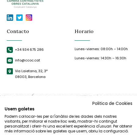
Contacto
Horario
Lunes-viernes: 08:00h – 14:00h
+34 934 675 286
Lunes-viernes: 14:30h – 16:30h
info@ccoc.cat
Via Laietana, 32, 3ª
08003, Barcelona
Politica de Cookies
Usem galetes
Podem col·locar-les per a l'anàlisi de les dades dels nostres
visitants, per millorar el nostre lloc web, mostrar-hi contingut
personalitzat i oferir-hi una excel·lent experiència d'usuari. Per obtenir
més informació sobre les galetes que usem, obriu la configuració.