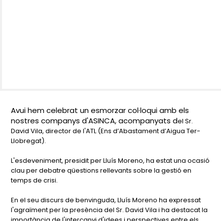
Avui hem celebrat un esmorzar col·loqui amb els
nostres companys d'ASINCA,
acompanyats d
el Sr.
David Vila, director de l'ATL (Ens d’Abastament d’Aigua Ter-
Llobregat).
L'esdeveniment, presidit per Lluís Moreno, ha estat una ocasió
clau per debatre qüestions rellevants sobre la gestió en
temps de crisi.
En el seu discurs de benvinguda, Lluís Moreno ha expressat
l'agraïment per la presència del Sr. David Vila i ha destacat la
importància de l'intercanvi d'idees i perspectives entre els