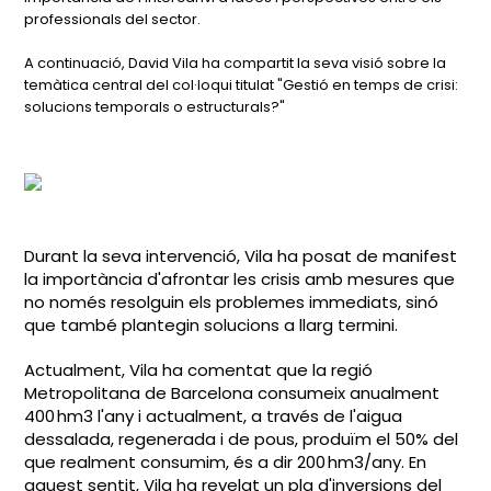
professionals del sector.
A continuació, David Vila ha compartit la seva visió sobre la
temàtica central del col·loqui titulat "Gestió en temps de crisi:
solucions temporals o estructurals?"
Durant la seva intervenció, Vila ha posat de manifest
la importància d'afrontar les crisis amb mesures que
no només resolguin els problemes immediats, sinó
que també plantegin solucions a llarg termini.
Actualment, Vila ha comentat que la regió
Metropolitana de Barcelona consumeix anualment
400 hm3 l'any i actualment, a través de l'aigua
dessalada, regenerada i de pous, produïm el 50% del
que realment consumim, és a dir 200 hm3/any. En
aquest sentit, Vila
ha revelat un pla d'inversions del