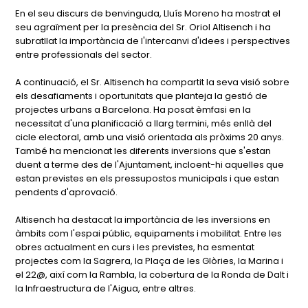
En el seu discurs de benvinguda, Lluís Moreno ha mostrat el
seu agraïment per la presència del Sr. Oriol Altisench i ha
subratllat la importància de l'intercanvi d'idees i perspectives
entre professionals del sector.
A continuació, el Sr. Altisench ha compartit la seva visió sobre
els desafiaments i oportunitats que planteja la gestió de
projectes urbans a Barcelona. Ha posat èmfasi en la
necessitat d'una planificació a llarg termini, més enllà del
cicle electoral, amb una visió orientada als pròxims 20 anys.
També ha mencionat les diferents inversions que s'estan
duent a terme des de l'Ajuntament, incloent-hi aquelles que
estan previstes en els pressupostos municipals i que estan
pendents d'aprovació.
Altisench ha destacat la importància de les inversions en
àmbits com l'espai públic, equipaments i mobilitat. Entre les
obres actualment en curs i les previstes, ha esmentat
projectes com la Sagrera, la Plaça de les Glòries, la Marina i
el 22@, així com la Rambla, la cobertura de la Ronda de Dalt i
la Infraestructura de l'Aigua, entre altres.