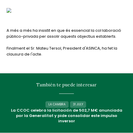
A més a més ha insistit en que és essencial la col·laboració
público-privada per assolir aquests objectius establerts.
Finalment el Sr. Mateu Tersol, President d'ASINCA, ha fet la
clausura de l'acte.
También te puede interesar
LA CAMBRA
31 JULY
La CCOC celebra la licitación de 502,7 M€ anunciada
por la Generalitat y pide consolidar este impulso
inversor