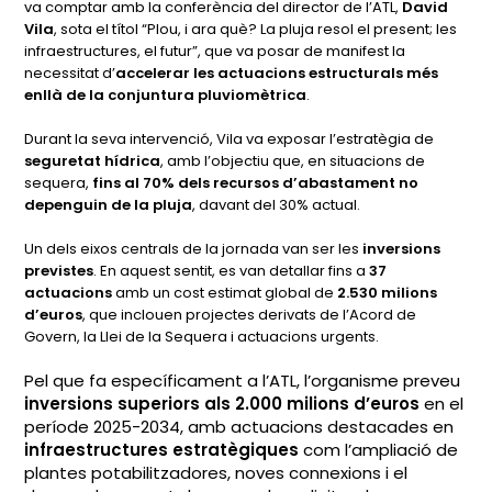
va comptar amb la conferència del director de l’ATL,
David
Vila
, sota el títol
“Plou, i ara què? La pluja resol el present; les
infraestructures, el futur”
, que va posar de manifest la
necessitat d’
accelerar les actuacions estructurals més
enllà de la conjuntura pluviomètrica
.
Durant la seva intervenció, Vila va exposar l’estratègia de
seguretat hídrica
, amb l’objectiu que, en situacions de
sequera,
fins al 70% dels recursos d’abastament no
depenguin de la pluja
, davant del 30% actual.
Un dels eixos centrals de la jornada van ser les
inversions
previstes
. En aquest sentit, es van detallar fins a
37
actuacions
amb un cost estimat global de
2.530 milions
d’euros
, que inclouen projectes derivats de l’Acord de
Govern, la Llei de la Sequera i actuacions urgents.
Pel que fa específicament a l’ATL, l’organisme preveu
inversions superiors als 2.000 milions d’euros
en el
període 2025-2034, amb actuacions destacades en
infraestructures estratègiques
com l’ampliació de
plantes potabilitzadores, noves connexions i el