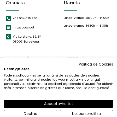
Contacto
Horario
Lunes-viernes: 08:00h – 14:00h
+34 934 675 286
Lunes-viernes: 14:30h – 16:30h
info@ccoc.cat
Via Laietana, 32, 3ª
08003, Barcelona
Politica de Cookies
Usem galetes
Podem col·locar-les per a l'anàlisi de les dades dels nostres
visitants, per millorar el nostre lloc web, mostrar-hi contingut
personalitzat i oferir-hi una excel·lent experiència d'usuari. Per obtenir
més informació sobre les galetes que usem, obriu la configuració.
Accepta-ho tot
© CCOC |
Aviso Legal
|
Política de privacidad
|
Política de cookies
Declina
No, personalitza