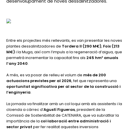
desenvolupament de noves dessalinitzadores.
Entre els projectes més rellevants, es van presentar les noves
plantes dessalinitzadores de
Tordera II (290 M€)
,
Foix (213
M€)
i la Muga, així com l’impuls a la regeneració d’aigua, que
permetrà incrementar la capacitat fins als
245 hm³ anuals
l’any 2040
.
A més, es va posar de relleu el volum de
més de 200
actuacions previstes per al 2026
, fet que representa una
oportunitat significativa per al sector de la construcció i
l’enginyeria
.
La jornada va finalitzar amb un col·loqui amb els assistents i la
cloenda a càrrec d’
Agustí Figueras
, president de la
Comissió de Sostenibilitat de CATENARA, que va subratllar la
importància de la
col·laboració entre administració i
sector privat
per fer realitat aquestes inversions