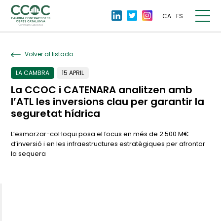
CA
ES
Volver al listado
LA CAMBRA
15 APRIL
La CCOC i CATENARA analitzen amb
l’ATL les inversions clau per garantir la
seguretat hídrica
L’esmorzar-col·loqui posa el focus en més de 2.500 M€
d’inversió i en les infraestructures estratègiques per afrontar
la sequera