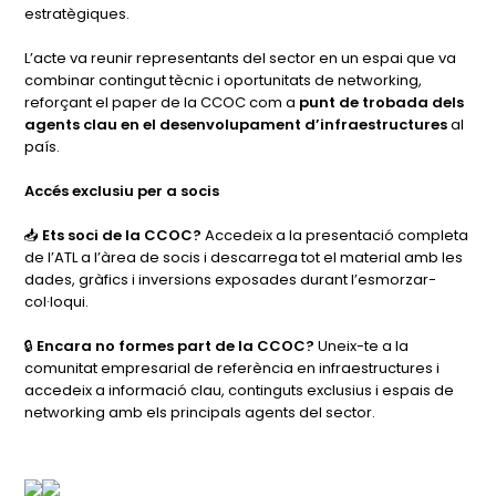
estratègiques.
L’acte va reunir representants del sector en un espai que va
combinar contingut tècnic i oportunitats de networking,
reforçant el paper de la CCOC com a
punt de trobada dels
agents clau en el desenvolupament d’infraestructures
al
país.
Accés exclusiu per a socis
📥
Ets soci de la CCOC?
Accedeix a la presentació completa
de l’ATL a l’àrea de socis i descarrega tot el material amb les
dades, gràfics i inversions exposades durant l’esmorzar-
col·loqui.
🔒
Encara no formes part de la CCOC?
Uneix-te a la
comunitat empresarial de referència en infraestructures i
accedeix a informació clau, continguts exclusius i espais de
networking amb els principals agents del sector.