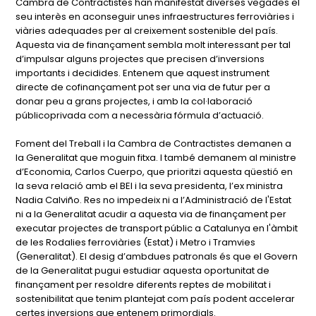
Cambra de Contractistes han manifestat diverses vegades el
seu interès en aconseguir unes infraestructures ferroviàries i
viàries adequades per al creixement sostenible del país.
Aquesta via de finançament sembla molt interessant per tal
d’impulsar alguns projectes que precisen d’inversions
importants i decidides. Entenem que aquest instrument
directe de cofinançament pot ser una via de futur per a
donar peu a grans projectes, i amb la col·laboració
públicoprivada com a necessària fórmula d’actuació.
Foment del Treball i la Cambra de Contractistes demanen a
la Generalitat que moguin fitxa. I també demanem al ministre
d’Economia, Carlos Cuerpo, que prioritzi aquesta qüestió en
la seva relació amb el BEI i la seva presidenta, l’ex ministra
Nadia Calviño. Res no impedeix ni a l’Administració de l'Estat
ni a la Generalitat acudir a aquesta via de finançament per
executar projectes de transport públic a Catalunya en l'àmbit
de les Rodalies ferroviàries (Estat) i Metro i Tramvies
(Generalitat). El desig d’ambdues patronals és que el Govern
de la Generalitat pugui estudiar aquesta oportunitat de
finançament per resoldre diferents reptes de mobilitat i
sostenibilitat que tenim plantejat com país podent accelerar
certes inversions que entenem primordials.