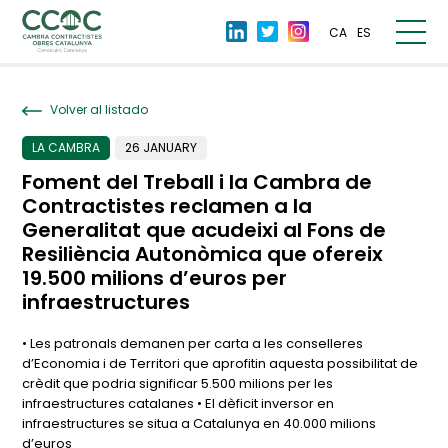
CA
ES
Volver al listado
LA CAMBRA
26 JANUARY
Foment del Treball i la Cambra de
Contractistes reclamen a la
Generalitat que acudeixi al Fons de
Resiliència Autonòmica que ofereix
19.500 milions d’euros per
infraestructures
• Les patronals demanen per carta a les conselleres
d’Economia i de Territori que aprofitin aquesta possibilitat de
crèdit que podria significar 5.500 milions per les
infraestructures catalanes • El dèficit inversor en
infraestructures se situa a Catalunya en 40.000 milions
d’euros