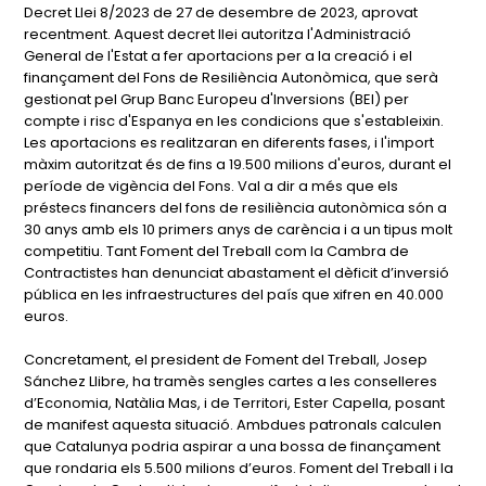
Decret Llei 8/2023 de 27 de desembre de 2023, aprovat
recentment. Aquest decret llei autoritza l'Administració
General de l'Estat a fer aportacions per a la creació i el
finançament del Fons de Resiliència Autonòmica, que serà
gestionat pel Grup Banc Europeu d'Inversions (BEI) per
compte i risc d'Espanya en les condicions que s'estableixin.
Les aportacions es realitzaran en diferents fases, i l'import
màxim autoritzat és de fins a 19.500 milions d'euros, durant el
període de vigència del Fons. Val a dir a més que els
préstecs financers del fons de resiliència autonòmica són a
30 anys amb els 10 primers anys de carència i a un tipus molt
competitiu. Tant Foment del Treball com la Cambra de
Contractistes han denunciat abastament el dèficit d’inversió
pública en les infraestructures del país que xifren en 40.000
euros.
Concretament, el president de Foment del Treball, Josep
Sánchez Llibre, ha tramès sengles cartes a les conselleres
d’Economia, Natàlia Mas, i de Territori, Ester Capella, posant
de manifest aquesta situació. Ambdues patronals calculen
que Catalunya podria aspirar a una bossa de finançament
que rondaria els 5.500 milions d’euros. Foment del Treball i la