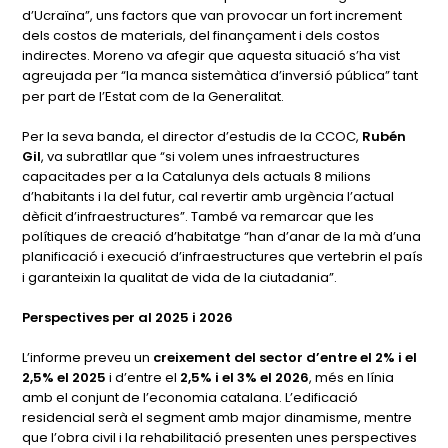
d’Ucraïna”, uns factors que van provocar un fort increment
dels costos de materials, del finançament i dels costos
indirectes. Moreno va afegir que aquesta situació s’ha vist
agreujada per “la manca sistemàtica d’inversió pública” tant
per part de l’Estat com de la Generalitat.
Per la seva banda, el director d’estudis de la CCOC,
Rubén
Gil
, va subratllar que “si volem unes infraestructures
capacitades per a la Catalunya dels actuals 8 milions
d’habitants i la del futur, cal revertir amb urgència l’actual
dèficit d’infraestructures”. També va remarcar que les
polítiques de creació d’habitatge “han d’anar de la mà d’una
planificació i execució d’infraestructures que vertebrin el país
i garanteixin la qualitat de vida de la ciutadania”.
Perspectives per al 2025 i 2026
L’informe preveu un
creixement del sector d’entre el 2% i el
2,5% el 2025
i d’entre el
2,5% i el 3% el 2026
, més en línia
amb el conjunt de l’economia catalana. L’edificació
residencial serà el segment amb major dinamisme, mentre
que l’obra civil i la rehabilitació presenten unes perspectives