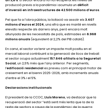
un 3,6%
. El sector encara no ha recuperat els nivells de
producció previs a la pandèmia i acumula un
dèficit
d’inversió en infraestructures de 42.500 milions d’euros
.
Pel que fa a l’obra pública, la licitació va assolir els
3.407
milions d’euros el 2024
, una xifra que es manté en nivells
elevats respecte als darrers anys, però encara molt
allunyada de les necessitats de país, estimades en
6.968
milions anuals
(equivalent al 2,2% del PIB català).
En canvi, el sector va tenir un impacte molt positiu en el
mercat laboral contribuint a la generació de llocs de treball:
el sector ocupa actualment
157.646 afiliats a la Seguretat
Social
, un 2,5% més que l’any anterior. Per segments,
l’
edificació residencial
es preveu com el principal motor de
creixement en el bienni 2025-2026, amb increments anuals
d’entre el 3% i el 5%.
Declaracions institucionals
El president de la CCOC,
Lluís Moreno
, va destacar que la
recuperació del sector “està sent més lenta que la de la
resta de sectors a causa de la pandèmia i de la guerra