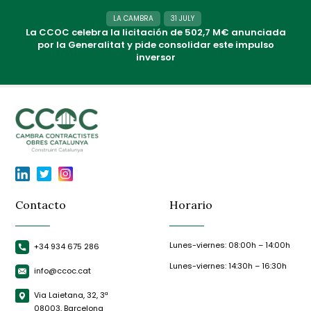
LA CAMBRA
31 JULY
La CCOC celebra la licitación de 502,7 M€ anunciada
por la Generalitat y pide consolidar este impulso
inversor
Contacto
Horario
Lunes-viernes: 08:00h – 14:00h
+34 934 675 286
Lunes-viernes: 14:30h – 16:30h
info@ccoc.cat
Via Laietana, 32, 3ª
08003, Barcelona