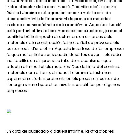
actual, marcat per la incertesa i la inestabilitat, en el que es
troba el sector de la construcció. El conflicte bèl·lic entre
Rússia i Ucraïna està agreujant encara més la crisi de
desabastiment i de l'increment de preus de materials
iniciada a conseqüència de la pandèmia. Aquesta situació
està portant al límit a les empreses constructores, ja que el
conflicte bèl·lic impacta directament en els preus dels
materials de la construcció i fa molt difícil de preveure els
costos reals d’una obra. Aquesta incertesa de les empreses
fa que moltes licitacions quedin desertes davant l’elevada
inestabilitat en els preus i la falta de mecanismes que
adaptin a la realitat els mateixos. Des de l’inici del conflicte,
materials com el ferro, el níquel, l'alumini i la fusta han
experimentat forts increments en els preus i els costos de
l'energia s'han disparat en nivells inassolibles per algunes
empreses.
En data de publicació d’aquest informe, la xifra d’obres