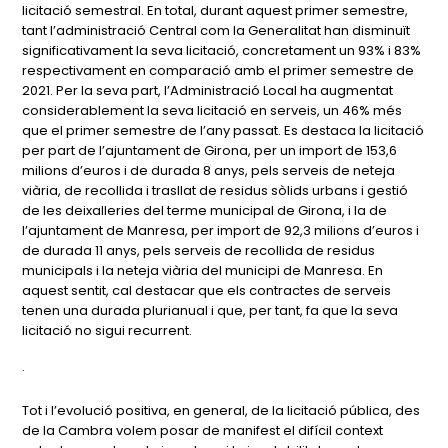
licitació semestral. En total, durant aquest primer semestre,
tant l’administració Central com la Generalitat han disminuït
significativament la seva licitació, concretament un 93% i 83%
respectivament en comparació amb el primer semestre de
2021. Per la seva part, l’Administració Local ha augmentat
considerablement la seva licitació en serveis, un 46% més
que el primer semestre de l’any passat. Es destaca la licitació
per part de l’ajuntament de Girona, per un import de 153,6
milions d’euros i de durada 8 anys, pels serveis de neteja
viària, de recollida i trasllat de residus sòlids urbans i gestió
de les deixalleries del terme municipal de Girona, i la de
l’ajuntament de Manresa, per import de 92,3 milions d’euros i
de durada 11 anys, pels serveis de recollida de residus
municipals i la neteja viària del municipi de Manresa. En
aquest sentit, cal destacar que els contractes de serveis
tenen una durada plurianual i que, per tant, fa que la seva
licitació no sigui recurrent.
·
Tot i l’evolució positiva, en general, de la licitació pública, des
de la Cambra volem posar de manifest el difícil context