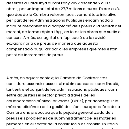
desertes a Catalunya durant l’any 2022 ascendeix a 107
obres, per un import total de 27,7 milions d’euros. És per això,
que des de la Cambra valorem positivament tota iniciativa
per part de les Administracions Públiques encaminada a
incloure mecanismes d’adaptació dels preus a la realitat del
mercat, de forma ràpida i àgil, en totes les obres que surtin a
concurs. A més, cal agilitat en l’aplicació de la revisió
extraordinària de preus de manera que aquesta
compensació pugui arribar a les empreses que més estan
patint els increments de preus.
A més, en aquest context, la Cambra de Contractistes
considera essencial assolir el màxim consens i coordinació,
tant entre el conjunt de les administracions públiques, com
entre aquestes i el sector privat, a través de les
col·laboracions público-privades (CPPs), per aconseguir la
màxima eficiència en la gestió dels fons europeus. Des de la
Cambra ens preocupa que la pujada generalitzada dels
preus i els problemes de subministrament de les matèries
primeres en el sector de la construcció es cronifiquin i facin