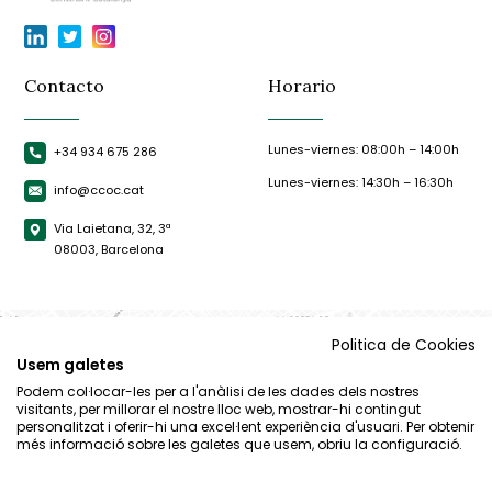
Contacto
Horario
Lunes-viernes: 08:00h – 14:00h
+34 934 675 286
Lunes-viernes: 14:30h – 16:30h
info@ccoc.cat
Via Laietana, 32, 3ª
08003, Barcelona
Politica de Cookies
Usem galetes
Podem col·locar-les per a l'anàlisi de les dades dels nostres
visitants, per millorar el nostre lloc web, mostrar-hi contingut
personalitzat i oferir-hi una excel·lent experiència d'usuari. Per obtenir
més informació sobre les galetes que usem, obriu la configuració.