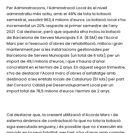
Per Administracions, l’Administració Local és el nivell
administratiu més actiu, amb el 49% de tota la licitació
semestral, assolint 963,4 milions d’euros. La licitació local s’ha
incrementat un 20% respecte al primer semestre de l’any
2021. Cal destacar, però que aquesta xifra inclou la licitació
de Barcelona de Serveis Municipals S.A. (B:SM) de l’Acord
Marc per a l'execució d'obres de rehabilitació, millora i gran
manteniment per a les instal·lacions gestionades per
Barcelona de Serveis Municipals (un total de 6 lots), per un
import de 49,1 milions d’euros, i que s’hauria d’anar
concretant en el termini de 2 anys. En aquest segon trimestre,
s’ha de destacar l’Acord marc d'obres d'asfaltatge amb
destinació a les entitats locals de Catalunya (51 lots) per part
del Consorci Català pel Desenvolupament Local per un
import total de 78,5 milions d’euros i termini de 2 anys.
Cal destacar que, la creixent utilització d’Acords Marc i de
sistema dinàmics de contractació fa que no tota la licitació
sigui executada enguany, i és possible que no s’executin els
imports en la seva totalitat, per tant, s’ha d’anar amb compte