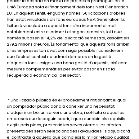
perillar la posada en marxa de projectes promoguts en la
Unió Europea sota el finançament dels fons Next Generation
EU. En aquest sentit, enguany només 156 licitacions d’obres
han estat vinculades als fons europeus Next Generation. La
licitació vinculada a aquest fons s’ha incrementat molt
notablement entre el primer i el segon trimestre, tot i que
només suposen el 14,2% de la licitació semestral, assolint els
279,2 milions d’euros. És fonamental que aquests fons arribin
a les empreses tan aviat com sigui possible i considerem
que l’actual context no admet demores en la gestió
d’aquests fons i exigeix una bona gestió d’aquests, així com
mesures complementàries per evitar posar en risc la
recuperació econòmica i del sector.
* Una licitació pública és el procediment mitjançant el qual
un comprador públic dóna a conèixer una necessitat,
d’adquirir un bé, un servei o una obra, i sol·licita a aquelles
empreses que la puguin cobrir, i que reuneixin els requisits
exigits pels plecs, presentin les seves ofertes; les ofertes
presentades seran seleccionades i avaluades i s’adjudicarà
el contracte a aquella que compleixi la millor relació qualitat