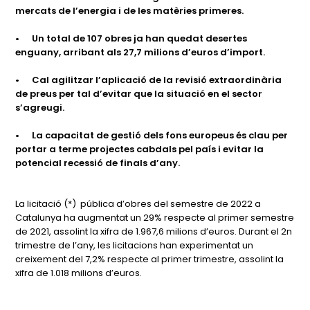
mercats de l’energia i de les matèries primeres.
•
Un total de 107 obres ja han quedat desertes
enguany, arribant als 27,7 milions d’euros d’import.
•
Cal agilitzar l’aplicació de la revisió extraordinària
de preus per tal d’evitar que la situació en el sector
s’agreugi.
•
La capacitat de gestió dels fons europeus és clau per
portar a terme projectes cabdals pel país i evitar la
potencial recessió de finals d’any.
La licitació (*) pública d’obres del semestre de 2022 a
Catalunya ha augmentat un 29% respecte al primer semestre
de 2021, assolint la xifra de 1.967,6 milions d’euros. Durant el 2n
trimestre de l’any, les licitacions han experimentat un
creixement del 7,2% respecte al primer trimestre, assolint la
xifra de 1.018 milions d’euros.