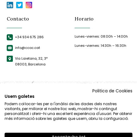
Contacto
Horario
Lunes-viernes: 08:00h – 14:00h
+34 934 675 286
Lunes-viernes: 14:30h – 16:30h
info@ccoc.cat
Via Laietana, 32, 3ª
08003, Barcelona
Politica de Cookies
Usem galetes
Podem col·locar-les per a l'anàlisi de les dades dels nostres
visitants, per millorar el nostre lloc web, mostrar-hi contingut
personalitzat i oferir-hi una excel·lent experiència d'usuari. Per obtenir
més informació sobre les galetes que usem, obriu la configuració.