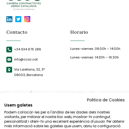
Contacto
Horario
Lunes-viernes: 08:00h – 14:00h
+34 934 675 286
Lunes-viernes: 14:30h – 16:30h
info@ccoc.cat
Via Laietana, 32, 3ª
08003, Barcelona
Politica de Cookies
Usem galetes
Podem col·locar-les per a l'anàlisi de les dades dels nostres
visitants, per millorar el nostre lloc web, mostrar-hi contingut
personalitzat i oferir-hi una excel·lent experiència d'usuari. Per obtenir
més informació sobre les galetes que usem, obriu la configuració.