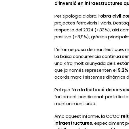
d’inversió en infraestructures q
Per tipologia d’obra, l’
obra civil c
projectes ferroviaris i viaris. Des
respecte del 2024 (+83%), així com
positiva (+8,9%), gràcies principalm
L’informe posa de manifest que, mal
La baixa concurrència continua sen
una xifra molt allunyada dels està
que ja només representen el
9,2% 
acords marc i sistemes dinàmics d
Pel que fa a la
licitació de servei
fortament condicionat per la licita
manteniment urbà.
Amb aquest informe, la CCOC
rei
infraestructures
, especialment pe