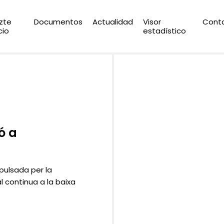
zte
Documentos
Actualidad
Visor
Cont
cio
estadístico
ó a
mpulsada per la
al continua a la baixa