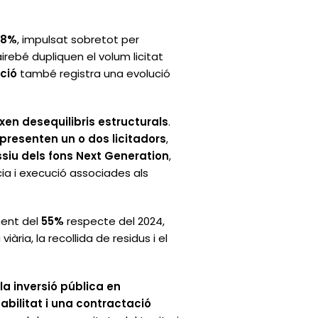
,8%
, impulsat sobretot per
airebé dupliquen el volum licitat
ació
també registra una evolució
ixen desequilibris estructurals
.
presenten un o dos licitadors
,
iu dels fons Next Generation
,
cia i execució associades als
ment del
55%
respecte del 2024,
ria, la recollida de residus i el
a inversió pública en
tabilitat i una contractació