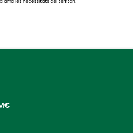
a amb les necessitats del territori.
 M€