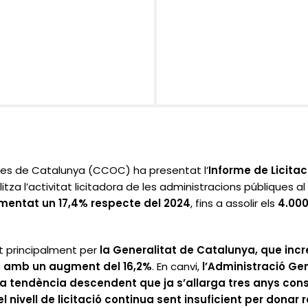
es de Catalunya (CCOC) ha presentat l’
Informe de Licitac
itza l’activitat licitadora de les administracions públiques al l
gmentat un 17,4% respecte del 2024
, fins a assolir els
4.000
t principalment per
la Generalitat de Catalunya, que incr
al, amb un augment del 16,2%
. En canvi,
l’Administració Gen
una tendència descendent que ja s’allarga tres anys con
el nivell de licitació continua sent insuficient per donar 