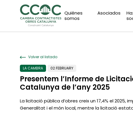
Quiénes
Asociados
Ha
somos
so
Volver al listado
LA CAMBRA
02 FEBRUARY
Presentem l’Informe de Licitaci
Catalunya de l’any 2025
La licitació pública d’obres creix un 17,4% el 2025, i
Generalitat i el món local, mentre la licitació estat