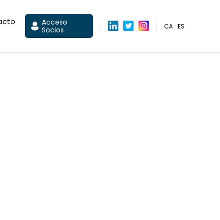
acto
Acceso
CA
ES
Socios