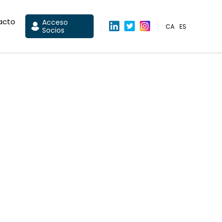
acto
Acceso
CA
ES
Socios