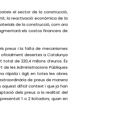
teix el sector de la construcció,
ntit, la reactivació econòmica de la
aterials de la construcció, com ara
s augmentarà els costos financers de
els preus i la falta de mecanismes
es oficialment desertes a Catalunya
 total de 220,4 milions d’euros. És
rt de les Administracions Públiques
 ràpida i àgil, en totes les obres
sió extraordinària de preus de manera
uest difícil context i que ja han
tació dels preus a la realitat del
presentat 1 o 2 licitadors, quan en