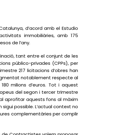
 Catalunya, d’acord amb el Estudio
activitats immobiliàries, amb 175
esos de l’any.
nació, tant entre el conjunt de les
cions público-privades (CPPs), per
imestre 217 licitacions d’obres han
 augmentat notablement respecte al
s 180 milions d’euros. Tot i aquest
ropeus del segon i tercer trimestre
tal aprofitar aquests fons al màxim
sigui possible. L’actual context no
sures complementàries per complir
bra de Contractistes volem proposar