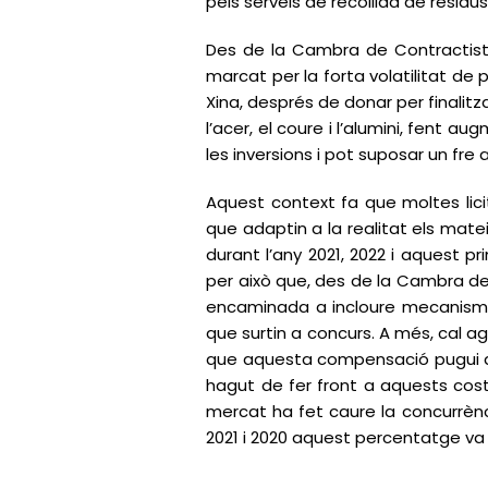
pels serveis de recollida de residus,
Des de la Cambra de Contractiste
marcat per la forta volatilitat de 
Xina, després de donar per finalit
l’acer, el coure i l’alumini, fent 
les inversions i pot suposar un fre
Aquest context fa que moltes lici
que adaptin a la realitat els mate
durant l’any 2021, 2022 i aquest p
per això que, des de la Cambra de 
encaminada a incloure mecanismes 
que surtin a concurs. A més, cal agi
que aquesta compensació pugui ar
hagut de fer front a aquests cost
mercat ha fet caure la concurrènci
2021 i 2020 aquest percentatge va 