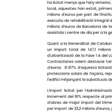
ha licitat menys que l’any anterior
local, aquestes han estat, primer
milions d’euros per part de l’Inst
executiu de rehabilitació integral 
milions d’euros de Barcelona de Se
assistida i centre de dia per a la 
Quant a la Generalitat de Cataluny
un import total de 147,1 milions 
d'urbanització de la Fase 1 A del 
Contractistes volem destacar tamb
d’euros. El 87% d’aquesta licitac
proteccions solars de façana, rep
l'edifici mitjançant la substituci
L’import licitat per l’Administr
increment del 91% respecte al prime
d’obres de major import del trimes
per import de 22,2 milions d’euros,