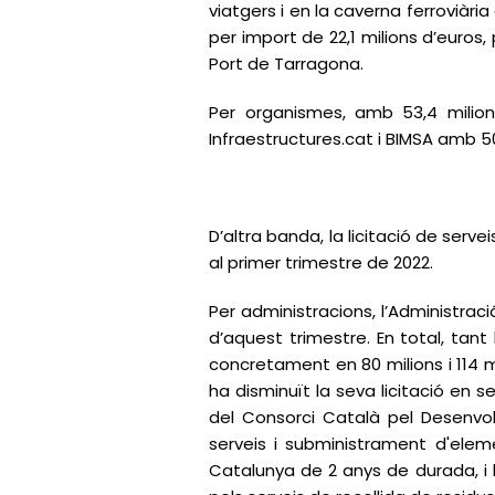
viatgers i en la caverna ferroviàri
per import de 22,1 milions d’euros
Port de Tarragona.
Per organismes, amb 53,4 milion
Infraestructures.cat i BIMSA amb 50
D’altra banda, la licitació de serv
al primer trimestre de 2022.
Per administracions, l’Administració 
d’aquest trimestre. En total, tant
concretament en 80 milions i 114 m
ha disminuït la seva licitació en s
del Consorci Català pel Desenvol
serveis i subministrament d'elem
Catalunya de 2 anys de durada, i l