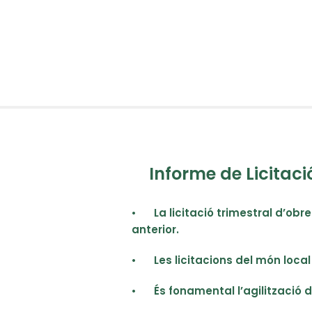
Informe de Licitaci
•
La licitació trimestral d’obr
anterior.
•
Les licitacions del món loca
•
És fonamental l’agilització 