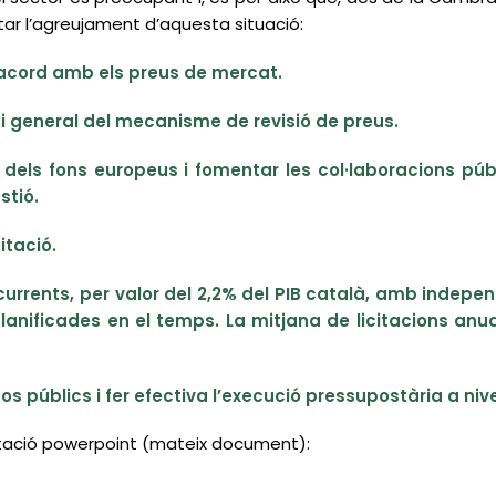
tar l’agreujament d’aquesta situació:
d’acord amb els preus de mercat.
va i general del mecanisme de revisió de preus.
ó dels fons europeus i fomentar les col·laboracions pú
stió.
itació.
ecurrents, per valor del 2,2% del PIB català, amb indep
 planificades en el temps. La mitjana de licitacions anu
 públics i fer efectiva l’execució pressupostària a nive
ntació powerpoint (mateix document):