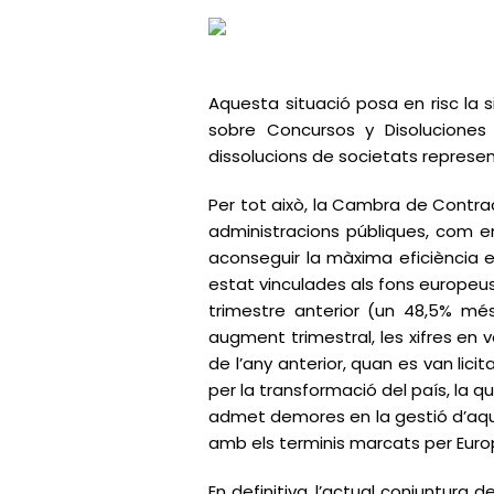
Aquesta situació posa en risc la 
sobre Concursos y Disoluciones r
dissolucions de societats represen
Per tot això, la Cambra de Contrac
administracions públiques, com en
aconseguir la màxima eficiència en
estat vinculades als fons europeu
trimestre anterior (un 48,5% més),
augment trimestral, les xifres en 
de l’any anterior, quan es van lic
per la transformació del país, la 
admet demores en la gestió d’aqu
amb els terminis marcats per Euro
En definitiva, l’actual conjuntura