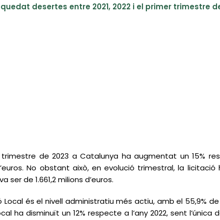
 quedat desertes entre 2021, 2022 i el primer trimestre de
 1r trimestre de 2023 a Catalunya ha augmentat un 15% re
d’euros. No obstant això, en evolució trimestral, la licitac
va ser de 1.661,2 milions d’euros.
 Local és el nivell administratiu més actiu, amb el 55,9% de t
local ha disminuït un 12% respecte a l’any 2022, sent l’única 