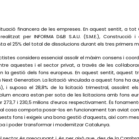
situació financera de les empreses. En aquest sentit, a tot
ealitzat per INFORMA D&B S.A.U. (S.M.E.), Construcció i 
ta el 25% del total de dissolucions durant els tres primers m
tistes considera essencial assolir el màxim consens i coordi
tre aquestes i el sector privat, a través de les col·labora
 la gestió dels fons europeus. En aquest sentit, aquest tr
s Next Generation. La licitació vinculada a aquest fons ha
 i suposa el 28,8% de la licitació trimestral, assolint el
volum encara estan per sota de les licitacions amb fons eu
itar 273,7 i 230,5 milions d’euros respectivament. És fonamen
qual cosa comporta posar-los en funcionament tan aviat com 
ests fons i exigeix una bona gestió d’aquests, així com me
pa i poder transformar i modernitzar Catalunya.
 del sector és preocupant i, és per això que, des de la Cam