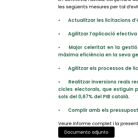
les següents mesures per tal d’evi
•
Actualitzar les licitacions 
•
Agilitzar l’aplicació efecti
•
Major celeritat en la gesti
màxima eficiència en la seva ge
•
Agilitzar els processos de lic
•
Realitzar inversions reals r
cicles electorals, que estiguin
sols del 0,67% del PIB català.
•
Complir amb els pressupostos
Veure informe complet i la prese
Documento adjunto