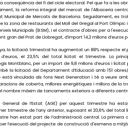
, a conseqüència del fi del cicle electoral. Pel que fa a les 
ament, la reforma integral del mercat de l'Albaceria centra
itut Municipal de Mercats de Barcelona. Seguidament, es tro
de la zona de restaurants del Moll del Gregal al Port Olímpic 
rveis Municipals (B:SM), i el contracte d'obres per a l'execu
gent gran del Prat de Llobregat, d’import 14,2 milions d’euros
a, la licitació trimestral ha augmentat un 88% respecte el 
d’euros, el 23,5% del total licitat el trimestre. La princ
Logis Montblanc, per un import de 9,8 milions d’euros i licit
é la licitació del Departament d’Educació amb 151 obres/lo
ió està vinculada als fons Next Generation i té a veure amb
aracions de coberta, millores energètiques i millora de la 
ó del nombre màxim de tancaments exteriors a diferents cent
ació General de l’Estat (AGE) per aquest trimestre ha est
r trimestre de l’any anterior, suposant el 20,6% del total l
tre han estat part de l’administració central. La primera co
 per l’execució del projecte de construcció d'esmena a mitjà te