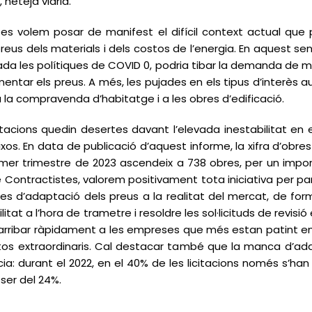
 neteja viària.
s volem posar de manifest el difícil context actual que pa
preus dels materials i dels costos de l’energia. En aquest se
zada les polítiques de COVID 0, podria tibar la demanda de m
augmentar els preus. A més, les pujades en els tipus d’interè
 a la compravenda d’habitatge i a les obres d’edificació.
tacions quedin desertes davant l’elevada inestabilitat en 
ixos. En data de publicació d’aquest informe, la xifra d’obr
rimer trimestre de 2023 ascendeix a 738 obres, per un import
Contractistes, valorem positivament tota iniciativa per pa
d’adaptació dels preus a la realitat del mercat, de forma
litat a l’hora de trametre i resoldre les sol·licituds de revi
ribar ràpidament a les empreses que més estan patint en aq
os extraordinaris. Cal destacar també que la manca d’adap
a: durant el 2022, en el 40% de les licitacions només s’han 
ser del 24%.