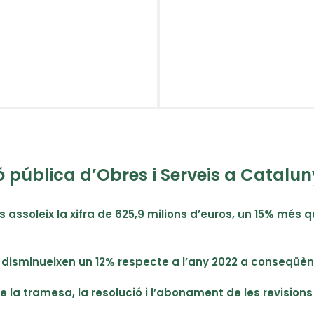
ó pública d’Obres i Serveis a Catalun
es assoleix la xifra de 625,9 milions d’euros, un 15% més 
l disminueixen un 12% respecte a l’any 2022 a conseqüènci
de la tramesa, la resolució i l’abonament de les revision