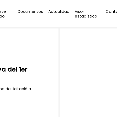
zte
Documentos
Actualidad
Visor
Cont
cio
estadístico
a del 1er
e de Licitació a