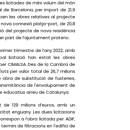
obres licitades de més volum del món
l de Barcelona, per import de 21,9
ben les obres relatives al projecte
i nova connexió platja-port, de 20,8
ció del projecte de nova residència
 per part de l’ajuntament pratenc.
primer trimestre de l’any 2022, amb
ipal licitació han estat les obres
at per CIMALSA. Des de la Cambra de
ts per valor total de 26,7 milions
 obra de substitució de fusteries,
transmitància de l'envolupament de
re educatius arreu de Catalunya.
at de 129 milions d’euros, amb un
icitat enguany. Les dues licitacions
rrespon a l’obra licitada per ADIF,
rmini de filtracions en l'edifici de