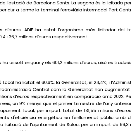
a de l'estació de Barcelona Sants. La segona és la licitada per
, per dur a terme la terminal ferroviària intermodal Port C
s d’euros, ADIF ha estat l’organisme més licitador del t
,4 i 36,7 milions d’euros respectivament.
eis ha assolit enguany els 601,2 milions d’euros, això es tra
Local ha licitat el 60,6%; la Generalitat, el 24,4%; i l’Adminis
 l’administració Central com la Generalitat han augmentat s
ilions d’euros respectivament en comparació amb 2022. Per 
erveis, un 9% menys que el primer trimestre de l’any anterior.
upament Local, per import total de 131,55 milions d’euro
ents d'eficiència energètica en l'enllumenat públic amb de
a licitació de l’ajuntament de Salou, per un import de 99,3 