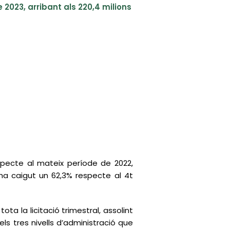
 2023, arribant als 220,4 milions
specte al mateix període de 2022,
ió ha caigut un 62,3% respecte al 4t
ota la licitació trimestral, assolint
dels tres nivells d’administració que