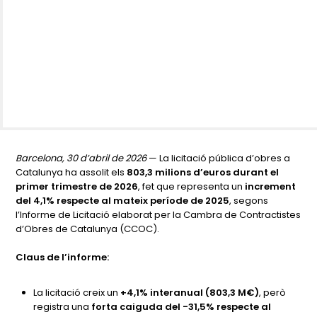
Barcelona, 30 d’abril de 2026
— La licitació pública d’obres a
Catalunya ha assolit els
803,3 milions d’euros durant el
primer trimestre de 2026
, fet que representa un
increment
del 4,1% respecte al mateix període de 2025
, segons
l’Informe de Licitació elaborat per la Cambra de Contractistes
d’Obres de Catalunya (CCOC).
Claus de l’informe:
La licitació creix un
+4,1% interanual (803,3 M€)
, però
registra una
forta caiguda del -31,5% respecte al