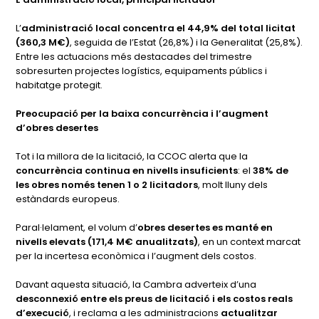
L’
administració local concentra el 44,9% del total licitat
(360,3 M€)
, seguida de l’Estat (26,8%) i la Generalitat (25,8%).
Entre les actuacions més destacades del trimestre
sobresurten projectes logístics, equipaments públics i
habitatge protegit.
Preocupació per la baixa concurrència i l’augment
d’obres desertes
Tot i la millora de la licitació, la CCOC alerta que la
concurrència continua en nivells insuficients
: el
38% de
les obres només tenen 1 o 2 licitadors
, molt lluny dels
estàndards europeus.
Paral·lelament, el volum d’
obres desertes es manté en
nivells elevats (171,4 M€ anualitzats)
, en un context marcat
per la incertesa econòmica i l’augment dels costos.
Davant aquesta situació, la Cambra adverteix d’una
desconnexió entre els preus de licitació i els costos reals
d’execució
, i reclama a les administracions
actualitzar