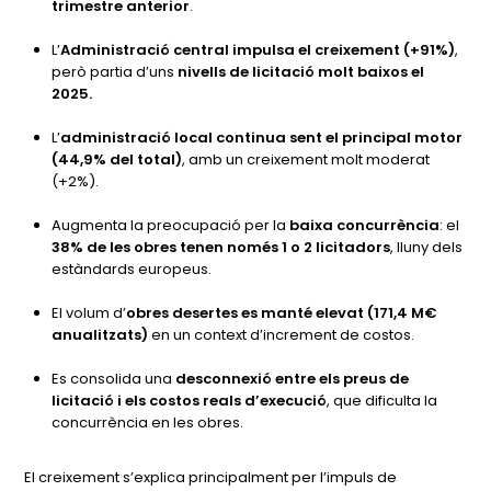
trimestre anterior
.
L’
Administració central impulsa el creixement (+91%)
,
però partia d’uns
nivells de licitació molt baixos el
2025.
L’
administració local continua sent el principal motor
(44,9% del total)
, amb un creixement molt moderat
(+2%).
Augmenta la preocupació per la
baixa concurrència
: el
38% de les obres tenen només 1 o 2 licitadors
, lluny dels
estàndards europeus.
El volum d’
obres desertes es manté elevat (171,4 M€
anualitzats)
en un context d’increment de costos.
Es consolida una
desconnexió entre els preus de
licitació i els costos reals d’execució
, que dificulta la
concurrència en les obres.
El creixement s’explica principalment per l’impuls de