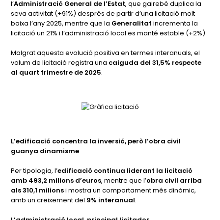
l’
Administració General de l’Estat
, que gairebé duplica la
seva activitat (+91%) després de partir d’una licitació molt
baixa l’any 2025, mentre que la
Generalitat
incrementa la
licitació un 21% i l’administració local es manté estable (+2%).
Malgrat aquesta evolució positiva en termes interanuals, el
volum de licitació registra una
caiguda del 31,5% respecte
al quart trimestre de 2025
.
L’edificació concentra la inversió, però l’obra civil
guanya dinamisme
Per tipologia, l’
edificació continua liderant la licitació
amb 493,2 milions d’euros
, mentre que l’
obra civil arriba
als 310,1 milions
i mostra un comportament més dinàmic,
amb un creixement del
9% interanual
.
L’administració local, principal licitador