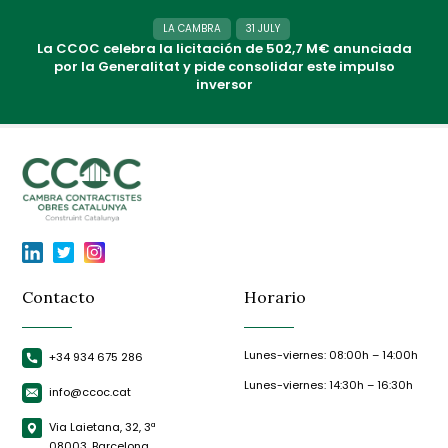
LA CAMBRA
31 JULY
La CCOC celebra la licitación de 502,7 M€ anunciada
por la Generalitat y pide consolidar este impulso
inversor
Contacto
Horario
Lunes-viernes: 08:00h – 14:00h
+34 934 675 286
Lunes-viernes: 14:30h – 16:30h
info@ccoc.cat
Via Laietana, 32, 3ª
08003, Barcelona