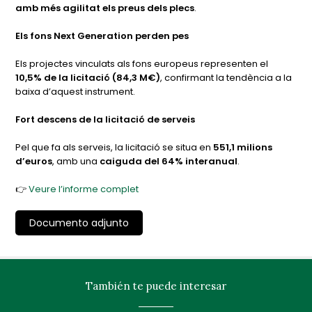
amb més agilitat els preus dels plecs
.
Els fons Next Generation perden pes
Els projectes vinculats als fons europeus representen el
10,5% de la licitació (84,3 M€)
, confirmant la tendència a la
baixa d’aquest instrument.
Fort descens de la licitació de serveis
Pel que fa als serveis, la licitació se situa en
551,1 milions
d’euros
, amb una
caiguda del 64% interanual
.
👉
Veure l’informe complet
Documento adjunto
También te puede interesar