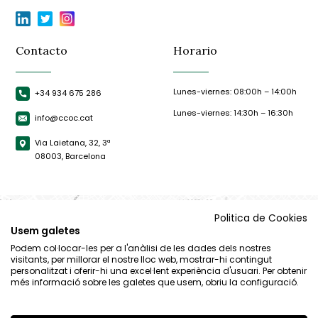
Contacto
Horario
Lunes-viernes: 08:00h – 14:00h
+34 934 675 286
Lunes-viernes: 14:30h – 16:30h
info@ccoc.cat
Via Laietana, 32, 3ª
08003, Barcelona
Politica de Cookies
Usem galetes
Podem col·locar-les per a l'anàlisi de les dades dels nostres
visitants, per millorar el nostre lloc web, mostrar-hi contingut
personalitzat i oferir-hi una excel·lent experiència d'usuari. Per obtenir
més informació sobre les galetes que usem, obriu la configuració.