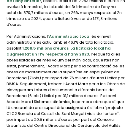
de l’any anterior
, assolint la xifra de 2.753 milions d’euros. En
evolució trimestral, la licitació del 3r trimestre de l’any ha
estat de 870,7 milions d’euros, un 26% menys respecte al 2n
trimestre de 2024, quan la licitació va ser de 1.171,3 milions
d’euros.
Per Administracions, l
’Administració Local
és el nivell
administratiu més actiu, amb el 46,1% de tota la licitació,
assolint
1.268,5 milions d’euros
.
La licitació local
ha
augmentat un 11% respecte a l’any 2023
. Pel que fa a les
obres licitades de més volum del món local, aquestes han
estat, primerament, l’Acord Marc per a la contractació de les
obres de manteniment de la superfície en espai públic de
Barcelona (7 lots) per import de 76 milions d’euros i licitat per
BIMSA. Seguidament, trobem l’Acord Marc per a les Obres de
clavegueram i obres d'enllumenat a diferents barris de
Barcelona (6 lots) i licitat per 31,1 milions d’euros. Excloent
Acords Marc i Sistemes dinàmics, la primera obra que sí que
té una partida pressupostària assignada és l’obra “projecte
C1 C2 Rambla del Castell de Sant Marçal i vials de l'entorn",
per import de 20,5 milions d'euros per part del Consorci
Urbanístic del Centre Direccional de Cerdanyola del Vallès.