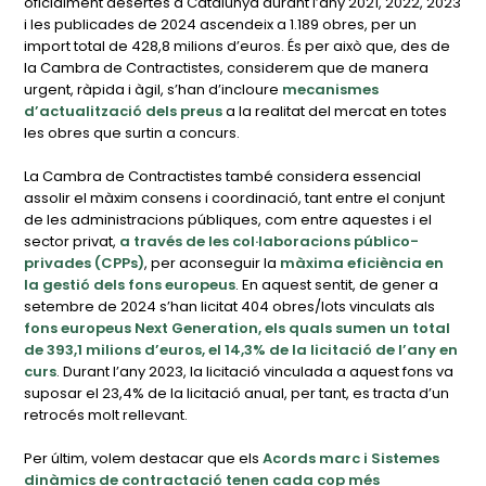
oficialment desertes a Catalunya durant l’any 2021, 2022, 2023
i les publicades de 2024 ascendeix a 1.189 obres, per un
import total de 428,8 milions d’euros. És per això que, des de
la Cambra de Contractistes, considerem que de manera
urgent, ràpida i àgil, s’han d’incloure
mecanismes
d’actualització dels preus
a la realitat del mercat en totes
les obres que surtin a concurs.
La Cambra de Contractistes també considera essencial
assolir el màxim consens i coordinació, tant entre el conjunt
de les administracions públiques, com entre aquestes i el
sector privat,
a través de les col·laboracions público-
privades (CPPs)
, per aconseguir la
màxima eficiència en
la gestió dels fons europeus
. En aquest sentit, de gener a
setembre de 2024 s’han licitat 404 obres/lots vinculats als
fons europeus Next Generation, els quals sumen un total
de 393,1 milions d’euros, el 14,3% de la licitació de l’any en
curs
. Durant l’any 2023, la licitació vinculada a aquest fons va
suposar el 23,4% de la licitació anual, per tant, es tracta d’un
retrocés molt rellevant.
Per últim, volem destacar que els
Acords marc i Sistemes
dinàmics de contractació tenen cada cop més