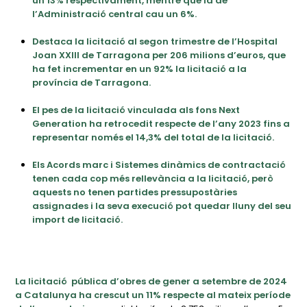
un 13% respectivament, mentre que la de
l’Administració central cau un 6%.
Destaca la licitació al segon trimestre de l’Hospital
Joan XXIII de Tarragona per 206 milions d’euros, que
ha fet incrementar en un 92% la licitació a la
província de Tarragona.
El pes de la licitació vinculada als fons Next
Generation ha retrocedit respecte de l’any 2023 fins a
representar només el 14,3% del total de la licitació.
Els Acords marc i Sistemes dinàmics de contractació
tenen cada cop més rellevància a la licitació, però
aquests no tenen partides pressupostàries
assignades i la seva execució pot quedar lluny del seu
import de licitació.
La licitació pública d’obres de gener a setembre de 2024
a Catalunya ha crescut un 11% respecte al mateix període