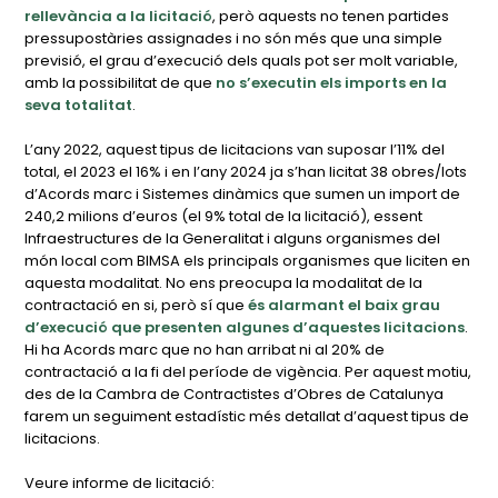
rellevància a la licitació
, però aquests no tenen partides
pressupostàries assignades i no són més que una simple
previsió, el grau d’execució dels quals pot ser molt variable,
amb la possibilitat de que
no s’executin els imports en la
seva totalitat
.
L’any 2022, aquest tipus de licitacions van suposar l’11% del
total, el 2023 el 16% i en l’any 2024 ja s’han licitat 38 obres/lots
d’Acords marc i Sistemes dinàmics que sumen un import de
240,2 milions d’euros (el 9% total de la licitació), essent
Infraestructures de la Generalitat i alguns organismes del
món local com BIMSA els principals organismes que liciten en
aquesta modalitat. No ens preocupa la modalitat de la
contractació en si, però sí que
és alarmant el baix grau
d’execució que presenten algunes d’aquestes licitacions
.
Hi ha Acords marc que no han arribat ni al 20% de
contractació a la fi del període de vigència. Per aquest motiu,
des de la Cambra de Contractistes d’Obres de Catalunya
farem un seguiment estadístic més detallat d’aquest tipus de
licitacions.
Veure informe de licitació: