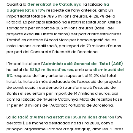
Quant a la
Generalitat de Catalunya
, la licitació
ha
augmentat un 13%
respecte de l’any anterior, amb un
import licitat total de 789,5 milions d’euros, el 28,7% de la
licitació. La principal licitació ha estat l’Hospital Joan XXIII de
Tarragona per import de 206 milions d’euros (fase 1 del
projecte executiu i instal·lacions) per part d’Infraestructures.
També es destaca l’Acord Marc per homologació de les
instal·lacions climatització, per import de 70 milions d’euros
per part del Consorci d’Educació de Barcelona.
L’import licitat per l’
Administració General de l’Estat (AGE)
ha estat de
529,2 milions d’euros
, amb una
disminució del
6%
respecte de l’any anterior, suposant el 19,2% del total
licitat. La licitació més destacada és l’execució del projecte
de construcció, reordenació i transformació l’estació de
Sants i el seu entorn per import de 147 milions d’euros, així
com la licitació de “Muelle Catalunya. Mota de recintos Fase
1.” per 94,3 milions de l’Autoritat Portuària de Barcelona.
La
licitació d’Altres ha estat de 165,8 milions d’euros
(6%
del total). De manera destacada ho fa Fira 2000, com a
principal organisme licitador d’aquest grup, amb les “Obres