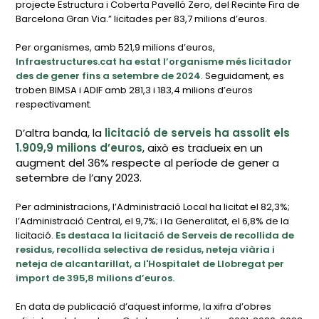
projecte Estructura i Coberta Pavelló Zero, del Recinte Fira de
Barcelona Gran Via.” licitades per 83,7 milions d’euros.
Per organismes, amb 521,9 milions d’euros,
Infraestructures.cat
ha estat l’organisme més licitador
des de gener fins a setembre de 2024
. Seguidament, es
troben BIMSA i ADIF amb 281,3 i 183,4 milions d’euros
respectivament.
D’altra banda, la
licitació de serveis ha assolit els
1.909,9 milions d’euros
, això es tradueix en un
augment del 36% respecte al període de gener a
setembre de l’any 2023.
Per administracions, l’Administració Local ha licitat el 82,3%;
l’Administració Central, el 9,7%; i la Generalitat, el 6,8% de la
licitació.
Es destaca la licitació de Serveis de recollida de
residus, recollida selectiva de residus, neteja viària i
neteja de alcantarillat, a l'Hospitalet de Llobregat per
import de 395,8 milions d’euros.
En data de publicació d’aquest informe, la xifra d’obres