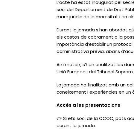
L’acte ha estat inaugurat pel secr
soci del Departament de Dret Públ
marc jurídic de la morositat i en 
Durant la jornada s’han abordat qü
els costos de cobrament o la poss
importància d’establir un protocol 
administrativa prèvia, abans d’acud
Així mateix, s’han analitzat les da
Unió Europea i del Tribunal Suprem,
La jornada ha finalitzat amb un co
coneixement i experiències en un à
Accés a les presentacions
👉 Si ets soci de la CCOC, pots ac
durant la jornada.