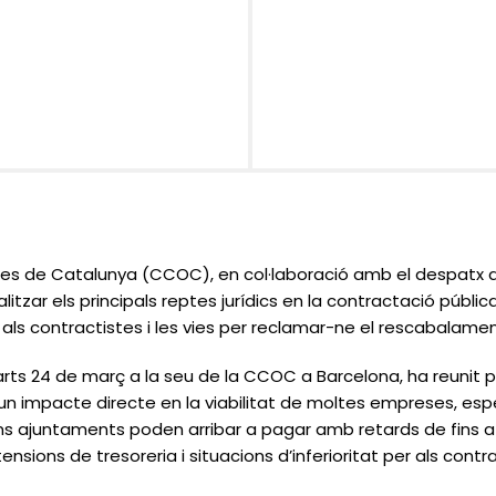
es de Catalunya (CCOC), en col·laboració amb el despatx d
itzar els principals reptes jurídics en la contractació públi
als contractistes i les vies per reclamar-ne el rescabalamen
marts 24 de març a la seu de la CCOC a Barcelona, ha reunit 
un impacte directe en la viabilitat de moltes empreses, e
ns ajuntaments poden arribar a pagar amb retards de fins a 
ensions de tresoreria i situacions d’inferioritat per als contr