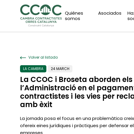
Quiénes
Asociados
Ha
somos
so
Volver al listado
LA CAMBRA
24 MARCH
La CCOC i Broseta aborden els
l’Administració en el pagamen
contractistes i les vies per rec
amb èxit
La jornada posa el focus en una problemàtica creix
ofereix eines jurídiques i pràctiques per defensar el
empreses