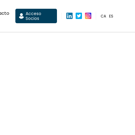
acto
Acceso
CA
ES
Socios