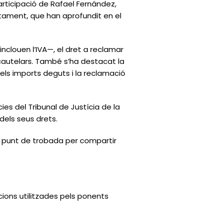
articipació de Rafael Fernández,
tament, que han aprofundit en el
nclouen l’IVA—, el dret a reclamar
cautelars. També s’ha destacat la
dels imports deguts i la reclamació
ies del Tribunal de Justícia de la
dels seus drets.
un punt de trobada per compartir
cions utilitzades pels ponents