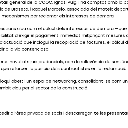
etari general de la CCOC, Ignasi Puig, i ha comptat amb la p
ic de Broseta, i Raquel Marcelo, associada del mateix depar
els mecanismes per reclamar els interessos de demora.
estions clau com el càlcul dels interessos de demora —que i
ibilitat d’exigir el pagament immediat mitjançant mesures 
d’actuació que inclogui la recopilació de factures, el càlcul 
ir a la via contenciosa.
rreres novetats jurisprudencials, com la rellevància de sentènc
 que reforcen la posició dels contractistes en la reclamació 
l·loqui obert i un espai de networking, consolidant-se com 
mbit clau per al sector de la construcció.
cedir a l’àrea privada de socis i descarregar-te les presenta