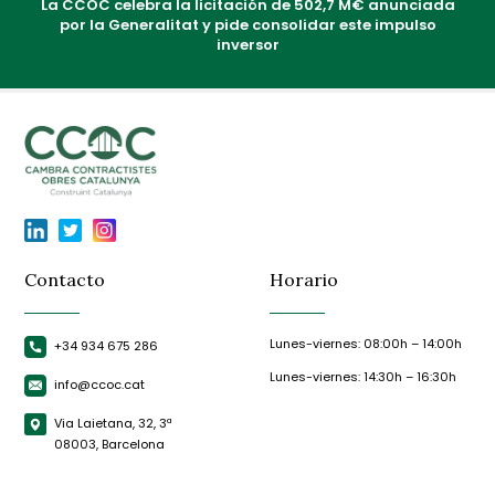
La CCOC celebra la licitación de 502,7 M€ anunciada
por la Generalitat y pide consolidar este impulso
inversor
Contacto
Horario
Lunes-viernes: 08:00h – 14:00h
+34 934 675 286
Lunes-viernes: 14:30h – 16:30h
info@ccoc.cat
Via Laietana, 32, 3ª
08003, Barcelona