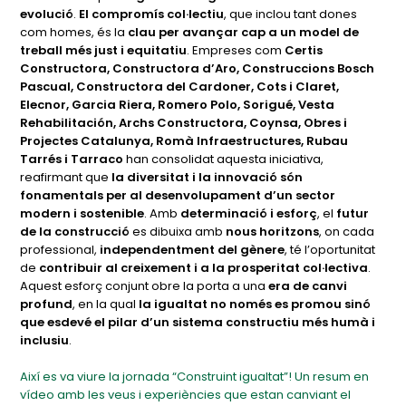
evolució
.
El compromís col·lectiu
, que inclou tant dones
com homes, és la
clau per avançar cap a un model de
treball més just i equitatiu
. Empreses com
Certis
Constructora, Constructora d’Aro, Construccions Bosch
Pascual, Constructora del Cardoner, Cots i Claret,
Elecnor, Garcia Riera, Romero Polo, Sorigué, Vesta
Rehabilitación, Archs Constructora, Coynsa, Obres i
Projectes Catalunya, Romà Infraestructures, Rubau
Tarrés i Tarraco
han consolidat aquesta iniciativa,
reafirmant que
la diversitat i la innovació són
fonamentals per al desenvolupament d’un sector
modern i sostenible
. Amb
determinació i esforç
, el
futur
de la construcció
es dibuixa amb
nous horitzons
, on cada
professional,
independentment del gènere
, té l’oportunitat
de
contribuir al creixement i a la prosperitat col·lectiva
.
Aquest esforç conjunt obre la porta a una
era de canvi
profund
, en la qual
la igualtat no només es promou sinó
que esdevé el pilar d’un sistema constructiu més humà i
inclusiu
.
Així es va viure la jornada “Construint igualtat”! Un resum en
vídeo amb les veus i experiències que estan canviant el