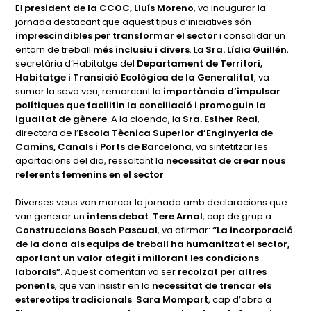
El
president de la CCOC, Lluís Moreno
, va inaugurar la
jornada destacant que aquest tipus d’iniciatives són
imprescindibles per transformar el sector
i consolidar un
entorn de treball
més inclusiu i divers
. La
Sra. Lídia Guillén
,
secretària d’Habitatge del
Departament de Territori,
Habitatge i Transició Ecològica de la Generalitat
, va
sumar la seva veu, remarcant la
importància d’impulsar
polítiques que facilitin la conciliació i promoguin la
igualtat de gènere
. A la cloenda, la
Sra. Esther Real
,
directora de l’
Escola Tècnica Superior d’Enginyeria de
Camins, Canals i Ports de Barcelona
, va sintetitzar les
aportacions del dia, ressaltant la
necessitat de crear nous
referents femenins en el sector
.
Diverses veus van marcar la jornada amb declaracions que
van generar un
intens debat
.
Tere Arnal
, cap de grup a
Construccions Bosch Pascual
, va afirmar:
“La incorporació
de la dona als equips de treball ha humanitzat el sector,
aportant un valor afegit i millorant les condicions
laborals”
. Aquest comentari va ser
recolzat per altres
ponents
, que van insistir en la
necessitat de trencar els
estereotips tradicionals
.
Sara Mompart
, cap d’obra a