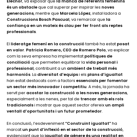
Elecnor
, va exposar que
la manca de referents femenins
és un obstacle
que cal superar per inspirar les
noves
generacions
, mentre que
Marcela López
, instal·ladora a
Construccions Bosch Pascual
, va remarcar que
la
confiança en un mateix és clau per fer front als reptes
professionals
.
El
lideratge femení en la construcció
també ha estat
posat
en valor
.
Patricia Romero, CEO de Romero Polo
, va explicar
com la seva empresa ha implementat
polítiques de
conciliació
que permeten equilibrar la
vida personal i
professional
, contribuint a un
ambient de treball més
harmoniós
. La
diversitat d’equips
i els
plans d’igualtat
han estat destacats com a factors
essencials per fomentar
un sector més innovador i competitiu
. A més, la jornada ha
servit per
acostar la construcció a les noves generacions
,
especialment a les nenes, per tal de
trencar amb els rols
tradicionals
i mostrar que aquest sector ofereix
un ampli
ventall d’oportunitats i un futur prometedor
.
En conclusió, l’esdeveniment
“Construint igualtat”
ha
marcat
un punt d’inflexió en el sector de la construcció
,
evidenciant que la
igualtat de gènere és una realitat en