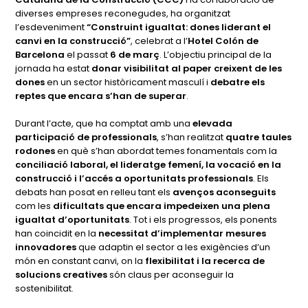
diverses empreses reconegudes, ha organitzat
l’esdeveniment
“Construint igualtat: dones liderant el
canvi en la construcció”
, celebrat a l’
Hotel Colón de
Barcelona
el passat
6 de març
. L’objectiu principal de la
jornada ha estat
donar visibilitat al paper creixent de les
dones
en un sector històricament masculí i
debatre els
reptes que encara s’han de superar
.
Durant l’acte, que ha comptat amb una
elevada
participació de professionals
, s’han realitzat
quatre taules
rodones
en què s’han abordat temes fonamentals com la
conciliació laboral, el lideratge femení, la vocació en la
construcció i l’accés a oportunitats professionals
. Els
debats han posat en relleu tant els
avenços aconseguits
com les
dificultats que encara impedeixen una plena
igualtat d’oportunitats
. Tot i els progressos, els ponents
han coincidit en la
necessitat d’implementar mesures
innovadores
que adaptin el sector a les exigències d’un
món en constant canvi, on la
flexibilitat i la recerca de
solucions creatives
són claus per aconseguir la
sostenibilitat.