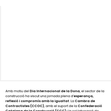
Amb motiu del
Dia Internacional de la Dona
, el sector de la
construcció ha viscut una jornada plena d’
esperança,
reflexió i compromís amb la igualtat
. La
Cambra de
Contractistes (CCOC)
, amb el suport de la
Confederació
Catalana de la Construcció (CCC)
i la col·laboració de