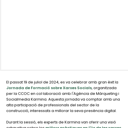
El passat 19 de juliol de 2024, es va celebrar amb gran èxit la
Jornada de Formació sobre Xarxes Socials
, organitzada
per la CCOC en col·laboració amb l'Agència de Màrqueting i
Socialmedia Karmina. Aquesta jornada va comptar amb una
alta participació de professionals del sector de la
construcció, interessats a millorar la seva presència digital.
Durant la sessió, els experts de Karmina van oferir una visió
exhaustiva sobre les
millors pràctiques en l'ús de les xarxes