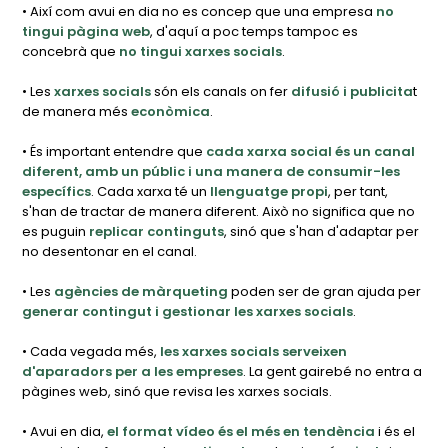
• Així com avui en dia no es concep que una empresa
no
tingui pàgina web
, d'aquí a poc temps tampoc es
concebrà que
no tingui xarxes socials
.
• Les
xarxes socials
són els canals on fer
difusió i publicita
t
de manera més
econòmica
.
• És important entendre que
cada xarxa social és un canal
diferent, amb un públic i una manera de consumir-les
específics
. Cada xarxa té un
llenguatge propi
, per tant,
s'han de tractar de manera diferent. Això no significa que no
es puguin
replicar continguts
, sinó que s'han d'adaptar per
no desentonar en el canal.
• Les
agències de màrqueting
poden ser de gran ajuda per
generar contingut i gestionar les xarxes socials
.
• Cada vegada més,
les xarxes socials serveixen
d'aparadors per a les empreses
. La gent gairebé no entra a
pàgines web, sinó que revisa les xarxes socials.
• Avui en dia,
el format vídeo és el més en tendència
i és el