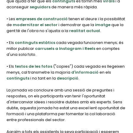
que ajuda a fer que els
continguts
es tornin més
virals
i a
aconseguir
seguidors
de manera més ràpida.
• Les
empreses de construcció
tenen el deure i la possibilitat
de
modernitzar el sector
i demostrar que la
imatge
que la
gent té de l'obra no s'ajusta a la
realitat actual
.
• Els
continguts estàtics
cada vegada funcionen menys; és
millor publicar
carrusels a Instagram i Reels
en comptes
d'una sola foto.
• Els
textos de les fotos
("copies") cada vegada es llegeixen
menys, cal transmetre la majoria
d'informació
en els
continguts
i no tant en la
descripció
.
La jornada va concloure amb una sessió de preguntes i
respostes, on els participants van tenir l'oportunitat
d'intercanviar idees i resoldre dubtes amb els experts. Sens
dubte, aquesta jornada ha estat una excel·lent oportunitat de
formació i una plataforma per fomentar la col·laboració
entre professionals del sector.
Agraïm a tots els assistents la seva participació i esperem