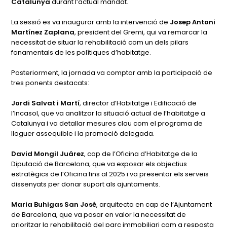
Catalunya
durant l’actual mandat.
La sessió es va inaugurar amb la intervenció de
Josep Antoni
Martínez Zaplana
, president del Gremi, qui va remarcar la
necessitat de situar la rehabilitació com un dels pilars
fonamentals de les polítiques d’habitatge.
Posteriorment, la jornada va comptar amb la participació de
tres ponents destacats:
Jordi Salvat i Martí
, director d’Habitatge i Edificació de
l’Incasol, que va analitzar la situació actual de l’habitatge a
Catalunya i va detallar mesures clau com el programa de
lloguer assequible i la promoció delegada.
David Mongil Juárez
, cap de l’Oficina d’Habitatge de la
Diputació de Barcelona, que va exposar els objectius
estratègics de l’Oficina fins al 2025 i va presentar els serveis
dissenyats per donar suport als ajuntaments.
Maria Buhigas San José
, arquitecta en cap de l’Ajuntament
de Barcelona, que va posar en valor la necessitat de
prioritzar la rehabilitació del parc immobiliari com a resposta