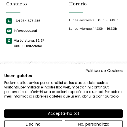
Contacto
Horario
Lunes-viernes: 08:00h – 14:00h
+34 934 675 286
Lunes-viernes: 14:30h – 16:30h
info@ccoc.cat
Via Laietana, 32, 3ª
08003, Barcelona
Politica de Cookies
Usem galetes
Podem col·locar-les per a l'anàlisi de les dades dels nostres
visitants, per millorar el nostre lloc web, mostrar-hi contingut
personalitzat i oferir-hi una excel·lent experiència d'usuari. Per obtenir
més informació sobre les galetes que usem, obriu la configuració.
Accepta-ho tot
© CCOC |
Aviso Legal
|
Política de privacidad
|
Política de cookies
Declina
No, personalitza