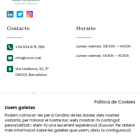
Contacto
Horario
Lunes-viernes: 08:00h – 14:00h
+34 934 675 286
Lunes-viernes: 14:30h – 16:30h
info@ccoc.cat
Via Laietana, 32, 3ª
08003, Barcelona
Politica de Cookies
Usem galetes
Podem col·locar-les per a l'anàlisi de les dades dels nostres
visitants, per millorar el nostre lloc web, mostrar-hi contingut
personalitzat i oferir-hi una excel·lent experiència d'usuari. Per obtenir
més informació sobre les galetes que usem, obriu la configuració.