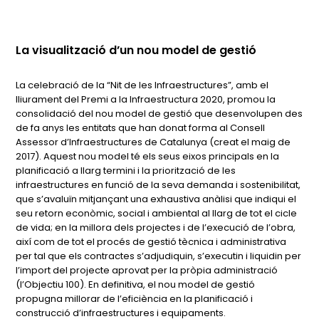
La visualització d’un nou model de gestió
La celebració de la “Nit de les Infraestructures”, amb el
lliurament del Premi a la Infraestructura 2020, promou la
consolidació del nou model de gestió que desenvolupen des
de fa anys les entitats que han donat forma al Consell
Assessor d’Infraestructures de Catalunya (creat el maig de
2017). Aquest nou model té els seus eixos principals en la
planificació a llarg termini i la priorització de les
infraestructures en funció de la seva demanda i sostenibilitat,
que s’avaluïn mitjançant una exhaustiva anàlisi que indiqui el
seu retorn econòmic, social i ambiental al llarg de tot el cicle
de vida; en la millora dels projectes i de l’execució de l’obra,
així com de tot el procés de gestió tècnica i administrativa
per tal que els contractes s’adjudiquin, s’executin i liquidin per
l’import del projecte aprovat per la pròpia administració
(l’Objectiu 100). En definitiva, el nou model de gestió
propugna millorar de l’eficiència en la planificació i
construcció d’infraestructures i equipaments.