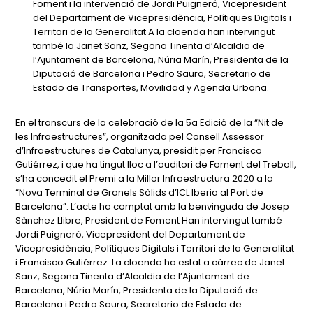
Foment i la intervenció de Jordi Puigneró, Vicepresident
del Departament de Vicepresidència, Polítiques Digitals i
Territori de la Generalitat A la cloenda han intervingut
també la Janet Sanz, Segona Tinenta d’Alcaldia de
l’Ajuntament de Barcelona, Núria Marín, Presidenta de la
Diputació de Barcelona i Pedro Saura, Secretario de
Estado de Transportes, Movilidad y Agenda Urbana.
En el transcurs de la celebració de la 5a Edició de la “Nit de
les Infraestructures”, organitzada pel Consell Assessor
d’Infraestructures de Catalunya, presidit per Francisco
Gutiérrez, i que ha tingut lloc a l’auditori de Foment del Treball,
s’ha concedit el Premi a la Millor Infraestructura 2020 a la
“Nova Terminal de Granels Sòlids d’ICL Iberia al Port de
Barcelona”. L’acte ha comptat amb la benvinguda de Josep
Sànchez Llibre, President de Foment Han intervingut també
Jordi Puigneró, Vicepresident del Departament de
Vicepresidència, Polítiques Digitals i Territori de la Generalitat
i Francisco Gutiérrez. La cloenda ha estat a càrrec de Janet
Sanz, Segona Tinenta d’Alcaldia de l’Ajuntament de
Barcelona, Núria Marín, Presidenta de la Diputació de
Barcelona i Pedro Saura, Secretario de Estado de