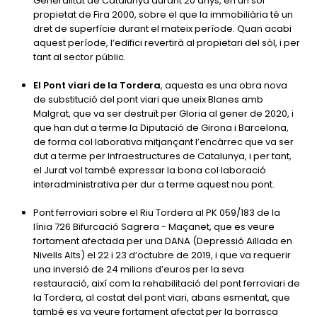
Generalitat de Catalunya durant 20 anys, en un sòl
propietat de Fira 2000, sobre el que la immobiliària té un
dret de superfície durant el mateix període. Quan acabi
aquest període, l’edifici revertirà al propietari del sòl, i per
tant al sector públic.
El Pont viari de la Tordera
, aquesta es una obra nova
de substitució del pont viari que uneix Blanes amb
Malgrat, que va ser destruït per Gloria al gener de 2020, i
que han dut a terme la Diputació de Girona i Barcelona,
de forma col·laborativa mitjançant l’encàrrec que va ser
dut a terme per Infraestructures de Catalunya, i per tant,
el Jurat vol també expressar la bona col·laboració
interadministrativa per dur a terme aquest nou pont.
Pont ferroviari sobre el Riu Tordera al PK 059/183 de la
línia 726 Bifurcació Sagrera - Maçanet, que es veure
fortament afectada per una DANA (Depressió Aïllada en
Nivells Alts) el 22 i 23 d’octubre de 2019, i que va requerir
una inversió de 24 milions d’euros per la seva
restauració, així com la rehabilitació del pont ferroviari de
la Tordera, al costat del pont viari, abans esmentat, que
també es va veure fortament afectat per la borrasca