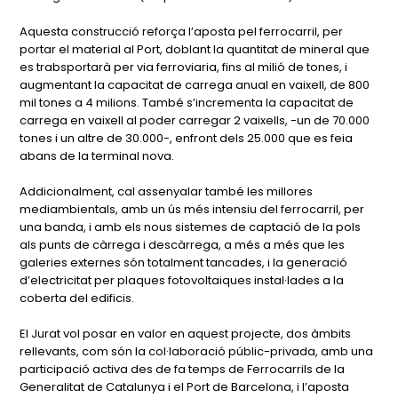
Aquesta construcció reforça l’aposta pel ferrocarril, per
portar el material al Port, doblant la quantitat de mineral que
es trabsportarà per via ferroviaria, fins al milió de tones, i
augmentant la capacitat de carrega anual en vaixell, de 800
mil tones a 4 milions. També s’incrementa la capacitat de
carrega en vaixell al poder carregar 2 vaixells, -un de 70.000
tones i un altre de 30.000-, enfront dels 25.000 que es feia
abans de la terminal nova.
Addicionalment, cal assenyalar també les millores
mediambientals, amb un ús més intensiu del ferrocarril, per
una banda, i amb els nous sistemes de captació de la pols
als punts de càrrega i descàrrega, a més a més que les
galeries externes són totalment tancades, i la generació
d’electricitat per plaques fotovoltaiques instal·lades a la
coberta del edificis.
El Jurat vol posar en valor en aquest projecte, dos àmbits
rellevants, com són la col·laboració públic-privada, amb una
participació activa des de fa temps de Ferrocarrils de la
Generalitat de Catalunya i el Port de Barcelona, i l’aposta