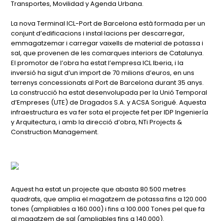
Transportes, Movilidad y Agenda Urbana.
La nova Terminal ICL-Port de Barcelona està formada per un
conjunt d’edificacions i instal·lacions per descarregar,
emmagatzemar i carregar vaixells de material de potassa i
sal, que provenen de les comarques interiors de Catalunya.
El promotor de l’obra ha estat l’empresa ICL Iberia, i la
inversió ha sigut d’un import de 70 milions d’euros, en uns
terrenys concessionats al Port de Barcelona durant 35 anys.
La construcció ha estat desenvolupada per la Unió Temporal
d’Empreses (UTE) de Dragados S.A. y ACSA Sorigué. Aquesta
infraestructura es va fer sota el projecte fet per IDP Ingeniería
y Arquitectura, i amb la direcció d’obra, NTi Projects &
Construction Management.
Aquest ha estat un projecte que abasta 80.500 metres
quadrats, que amplia el magatzem de potassa fins a 120.000
tones (ampliables a 160.000) i fins a 100.000 Tones pel que fa
al magatzem de sal (ampliables fins a 140.000).