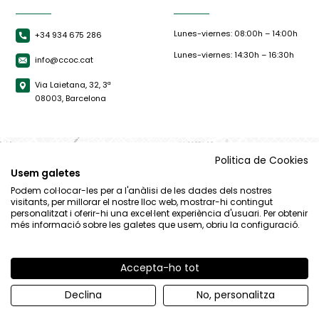
Lunes-viernes: 08:00h – 14:00h
+34 934 675 286
Lunes-viernes: 14:30h – 16:30h
info@ccoc.cat
Via Laietana, 32, 3ª
08003, Barcelona
Politica de Cookies
Usem galetes
Podem col·locar-les per a l'anàlisi de les dades dels nostres
visitants, per millorar el nostre lloc web, mostrar-hi contingut
personalitzat i oferir-hi una excel·lent experiència d'usuari. Per obtenir
més informació sobre les galetes que usem, obriu la configuració.
Accepta-ho tot
© CCOC |
Aviso Legal
|
Política de privacidad
|
Política de cookies
Declina
No, personalitza
By 100x100.net