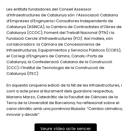
Les entitats fundadores del Consell Assessor
d’Infraestructures de Catalunya són: l’Associació Catalana
d’Empreses d’Enginyeria i Consultores Independents de
Catalunya (ASINCA), la Cambra de Contractistes d’Obres de
Catalunya (CCOC), Foment del Treball Nacional (FTN) i la
Fundació Cercle d’Infraestructures (FCI). Així mateix, són
col·laboradors: la Cámara de Concesionarios de
Infraestructuras, Equipamientos y Servicios Públicos (CCIES),
el Col·legi d’Enginyers de Camins, Canals i Ports de
Catalunya, la Confederació Catalana de la Construcció
(CCC) i l’Institut de Tecnologia de la Construcció de
Catalunya (ITEC).
En aquesta cinquena edició de la Nit de les Infraestructures, i
com a acte previ al lliurament dels guardons respectius,
Mariano Marzo, Catedràtic de la Facultat de Ciències de la
Terra de la Universitat de Barcelona, ha reflexionat sobre el
canvi climàtic amb una ponència titulada: “Cambio climatico,
innovar y decidir”.
Veure vídeo acte sencer