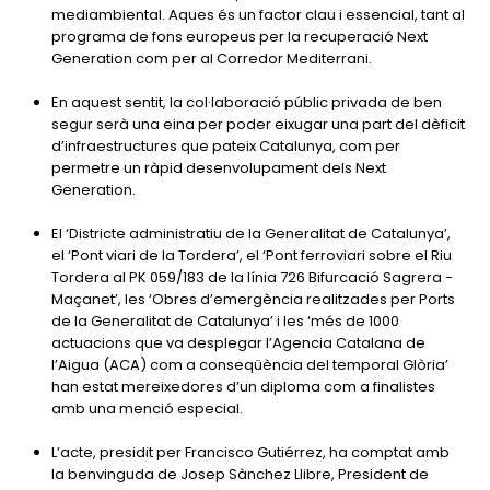
mediambiental. Aques és un factor clau i essencial, tant al
programa de fons europeus per la recuperació Next
Generation com per al Corredor Mediterrani.
En aquest sentit, la col·laboració públic privada de ben
segur serà una eina per poder eixugar una part del dèficit
d’infraestructures que pateix Catalunya, com per
permetre un ràpid desenvolupament dels Next
Generation.
El ‘Districte administratiu de la Generalitat de Catalunya’,
el ‘Pont viari de la Tordera’, el ‘Pont ferroviari sobre el Riu
Tordera al PK 059/183 de la línia 726 Bifurcació Sagrera -
Maçanet’, les ‘Obres d’emergència realitzades per Ports
de la Generalitat de Catalunya’ i les ‘més de 1000
actuacions que va desplegar l’Agencia Catalana de
l’Aigua (ACA) com a conseqüència del temporal Glòria’
han estat mereixedores d’un diploma com a finalistes
amb una menció especial.
L’acte, presidit per Francisco Gutiérrez, ha comptat amb
la benvinguda de Josep Sànchez Llibre, President de