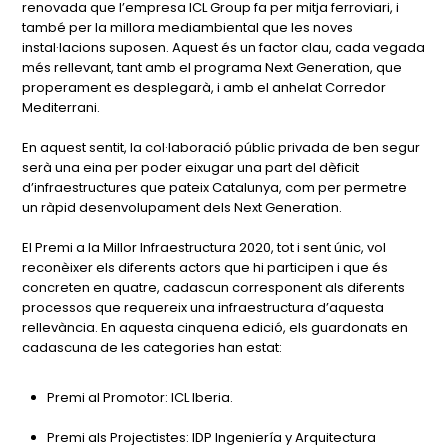
renovada que l’empresa ICL Group fa per mitja ferroviari, i
també per la millora mediambiental que les noves
instal·lacions suposen. Aquest és un factor clau, cada vegada
més rellevant, tant amb el programa Next Generation, que
properament es desplegarà, i amb el anhelat Corredor
Mediterrani.
En aquest sentit, la col·laboració públic privada de ben segur
serà una eina per poder eixugar una part del dèficit
d’infraestructures que pateix Catalunya, com per permetre
un ràpid desenvolupament dels Next Generation.
El Premi a la Millor Infraestructura 2020, tot i sent únic, vol
reconèixer els diferents actors que hi participen i que és
concreten en quatre, cadascun corresponent als diferents
processos que requereix una infraestructura d’aquesta
rellevància. En aquesta cinquena edició, els guardonats en
cadascuna de les categories han estat:
Premi al Promotor: ICL Iberia.
Premi als Projectistes: IDP Ingeniería y Arquitectura