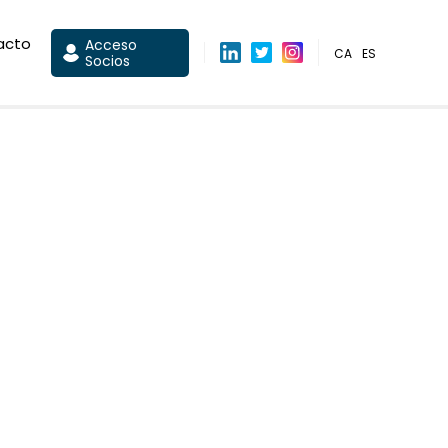
acto
Acceso
CA
ES
Socios