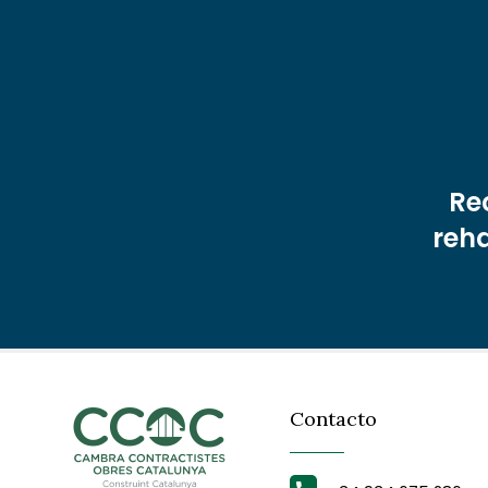
Re
reha
Contacto