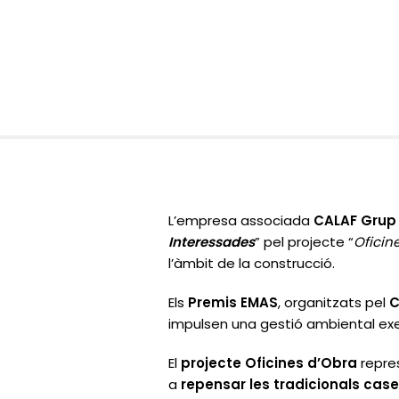
L’empresa associada
CALAF Grup
Interessades
”
pel projecte
“
Oficin
l’àmbit de la construcció.
Els
Premis EMAS
, organitzats pel
C
impulsen una gestió ambiental ex
El
projecte
Oficines d’Obra
repre
a
repensar les tradicionals cas