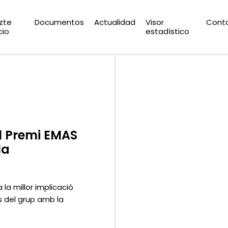
zte
Documentos
Actualidad
Visor
Cont
cio
estadístico
l Premi EMAS
la
 la millor implicació
s del grup amb la