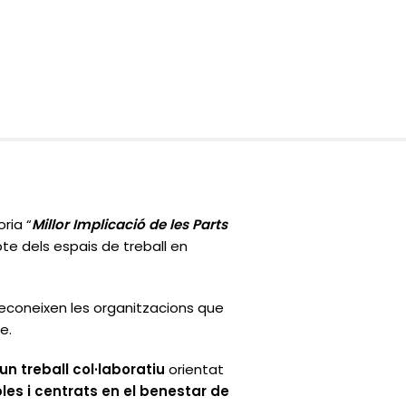
oria
“
Millor Implicació de les Parts
pte dels espais de treball en
 reconeixen les organitzacions que
le
.
’un
treball col·laboratiu
orientat
les i centrats en el benestar de