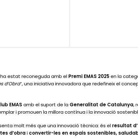
ha estat reconeguda amb el
Premi EMAS 2025
en la categ
es d’Obra
”
, una iniciativa innovadora que redefineix el conce
lub EMAS
amb el suport de la
Generalitat de Catalunya
,
emplar i promouen la
millora contínua i la innovació sostenib
senta molt més que una innovació tècnica: és el
resultat d
etes d’obra
i
convertir-les en
espais sostenibles, saludab