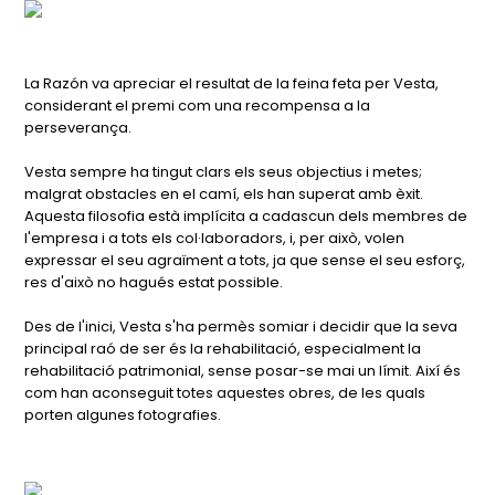
La Razón va apreciar el resultat de la feina feta per Vesta,
considerant el premi com una recompensa a la
perseverança.
Vesta sempre ha tingut clars els seus objectius i metes;
malgrat obstacles en el camí, els han superat amb èxit.
Aquesta filosofia està implícita a cadascun dels membres de
l'empresa i a tots els col·laboradors, i, per això, volen
expressar el seu agraïment a tots, ja que sense el seu esforç,
res d'això no hagués estat possible.
Des de l'inici, Vesta s'ha permès somiar i decidir que la seva
principal raó de ser és la rehabilitació, especialment la
rehabilitació patrimonial, sense posar-se mai un límit. Així és
com han aconseguit totes aquestes obres, de les quals
porten algunes fotografies.