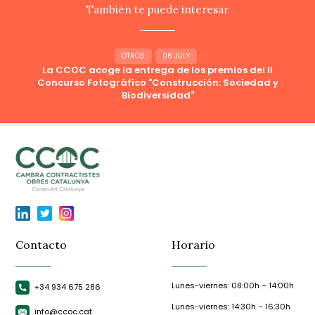
También te puede interesar
OTROS
06 JULY
La CCOC acoge la entrega de los premios del II
Concurso Fotográfico "Construcción: Sociedad y
Biodiversidad"
Contacto
Horario
Lunes-viernes: 08:00h – 14:00h
+34 934 675 286
Lunes-viernes: 14:30h – 16:30h
info@ccoc.cat