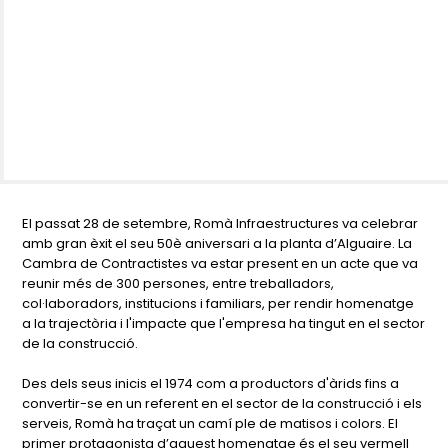
El passat 28 de setembre, Romà Infraestructures va celebrar
amb gran èxit el seu 50è aniversari a la planta d’Alguaire. La
Cambra de Contractistes va estar present en un acte que va
reunir més de 300 persones, entre treballadors,
col·laboradors, institucions i familiars, per rendir homenatge
a la trajectòria i l'impacte que l'empresa ha tingut en el sector
de la construcció.
Des dels seus inicis el 1974 com a productors d'àrids fins a
convertir-se en un referent en el sector de la construcció i els
serveis, Romà ha traçat un camí ple de matisos i colors. El
primer protagonista d’aquest homenatge és el seu vermell