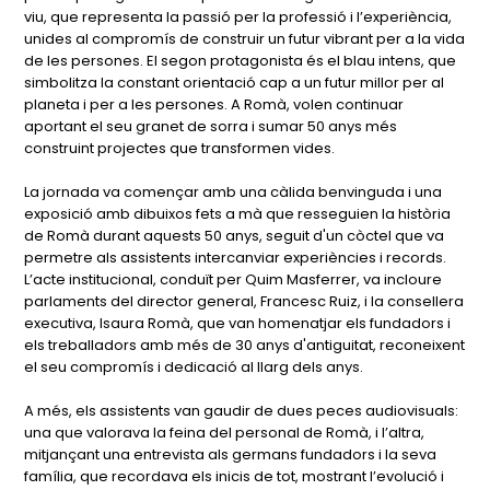
viu, que representa la passió per la professió i l’experiència,
unides al compromís de construir un futur vibrant per a la vida
de les persones. El segon protagonista és el blau intens, que
simbolitza la constant orientació cap a un futur millor per al
planeta i per a les persones. A Romà, volen continuar
aportant el seu granet de sorra i sumar 50 anys més
construint projectes que transformen vides.
La jornada va començar amb una càlida benvinguda i una
exposició amb dibuixos fets a mà que resseguien la història
de Romà durant aquests 50 anys, seguit d'un còctel que va
permetre als assistents intercanviar experiències i records.
L’acte institucional, conduït per Quim Masferrer, va incloure
parlaments del director general, Francesc Ruiz, i la consellera
executiva, Isaura Romà, que van homenatjar els fundadors i
els treballadors amb més de 30 anys d'antiguitat, reconeixent
el seu compromís i dedicació al llarg dels anys.
A més, els assistents van gaudir de dues peces audiovisuals:
una que valorava la feina del personal de Romà, i l’altra,
mitjançant una entrevista als germans fundadors i la seva
família, que recordava els inicis de tot, mostrant l’evolució i