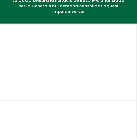
La CCOC celebra la licitació de 502,7 M€ anunciada
per la Generalitat i demana consolidar aquest
impuls inversor