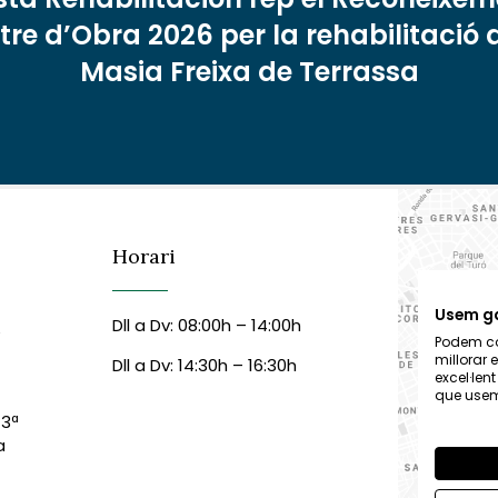
re d’Obra 2026 per la rehabilitació 
Masia Freixa de Terrassa
Horari
Usem g
Dll a Dv: 08:00h – 14:00h
6
Podem col
millorar 
Dll a Dv: 14:30h – 16:30h
excel·len
que usem,
 3ª
a