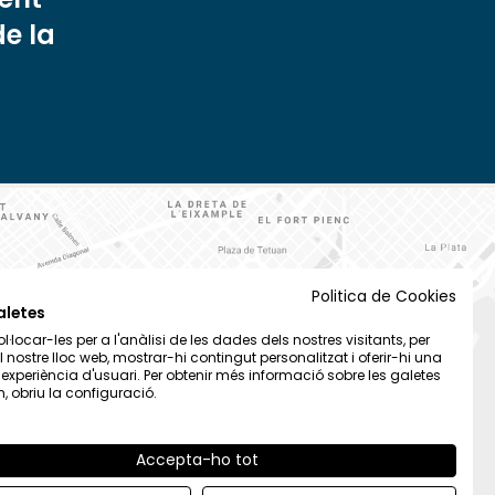
de la
Politica de Cookies
aletes
·locar-les per a l'anàlisi de les dades dels nostres visitants, per
el nostre lloc web, mostrar-hi contingut personalitzat i oferir-hi una
t experiència d'usuari. Per obtenir més informació sobre les galetes
 obriu la configuració.
Accepta-ho tot