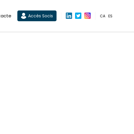
tacte
Accès Socis
CA
ES