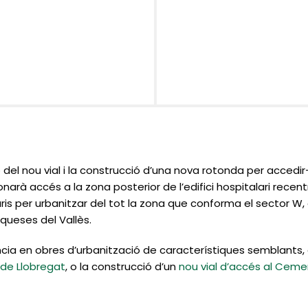
el nou vial i la construcció d’una nova rotonda per accedir-hi
 donarà accés a la zona posterior de l’edifici hospitalari recen
is per urbanitzar del tot la zona que conforma el sector W, e
nqueses del Vallès.
ia en obres d’urbanització de característiques semblants,
u de Llobregat
, o la construcció d’un
nou vial d’accés al Cemen