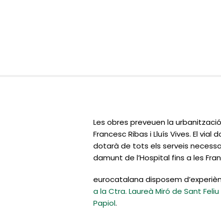
Les obres preveuen la urbanització d
Francesc Ribas i Lluís Vives. El vial
dotarà de tots els serveis necessar
damunt de l’Hospital fins a les Fra
eurocatalana
disposem d’experiènc
a la Ctra. Laureà Miró de Sant Feli
Papiol
.