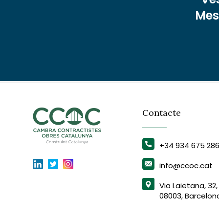
Mest
Contacte
+34 934 675 28
info@ccoc.cat
Via Laietana, 32,
08003, Barcelon