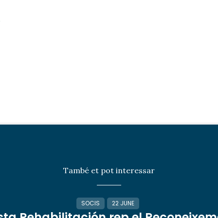
/
També et pot interessar
SOCIS
22 JUNE
sta Rehabilitación rep el Reconeixem