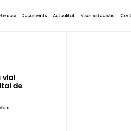
-te soci
Documents
Actualitat
Visor estadístic
Con
 vial
ital de
llers