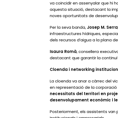
va coincidir en assenyalar que hi ha
aquesta situació, destacant la imp
noves oportunitats de desenvolu
Per la seva banda,
Josep M. Serra
infraestructures hídriques, especia
dels recursos d’aigua a la plana de 
Isaura Romà
, consellera executiv
destacant que garantir la continuï
Cloenda i networking institucion
La cloenda va anar a càrrec del v
en representació de la corporació 
necessitats del territori en proje
desenvolupament econòmic i les
Posteriorment, els assistents van 
institucionals i empresarials.