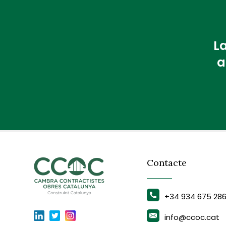
La
a
Contacte
+34 934 675 28
info@ccoc.cat