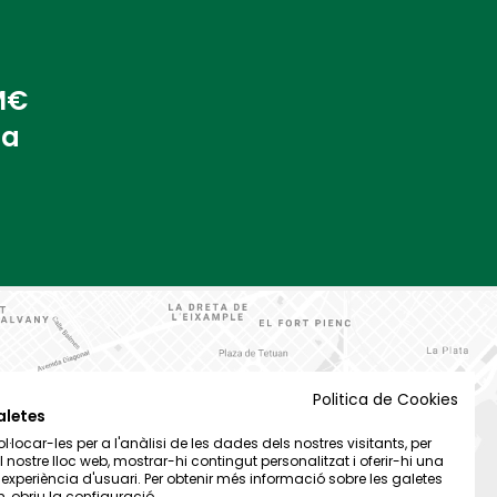
 M€
na
Politica de Cookies
aletes
·locar-les per a l'anàlisi de les dades dels nostres visitants, per
el nostre lloc web, mostrar-hi contingut personalitzat i oferir-hi una
t experiència d'usuari. Per obtenir més informació sobre les galetes
 obriu la configuració.