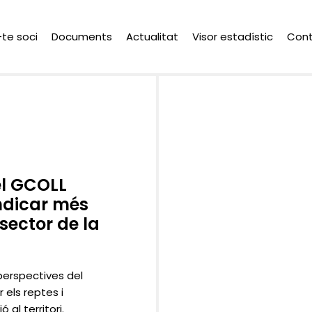
-te soci
Documents
Actualitat
Visor estadístic
Con
el GCOLL
indicar més
 sector de la
 perspectives del
 els reptes i
 al territori.