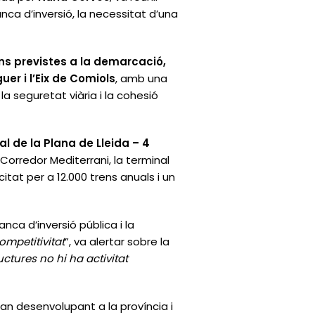
ca d’inversió, la necessitat d’una
ns previstes a la demarcació,
uer i l’Eix de Comiols
, amb una
la seguretat viària i la cohesió
l de la Plana de Lleida – 4
l Corredor Mediterrani, la terminal
tat per a 12.000 trens anuals i un
nca d’inversió pública i la
ompetitivitat
”, va alertar sobre la
uctures no hi ha activitat
tan desenvolupant a la província i