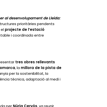
per al desenvolupament de Lleida:
tructures prioritàries pendents
 el
projecte de l’estació
estable i coordinada entre
presentar
tres obres rellevants
 comarca
, la
millora de la pista de
ia per la sostenibilitat, la
ncia tècnica, adaptació al medi i
ada per
Núria Cervós
, va reunir