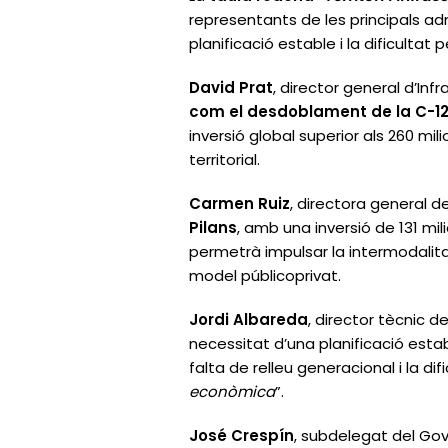
representants de les principals ad
planificació estable i la dificultat pe
David Prat
, director general d’Inf
com el desdoblament de la C-12, la
inversió global superior als 260 mi
territorial.
Carmen Ruiz
, directora general 
Pilans
, amb una inversió de 131 mil
permetrà impulsar la intermodalitat
model públicoprivat.
Jordi Albareda
, director tècnic d
necessitat d’una planificació establ
falta de relleu generacional i la difi
econòmica
”.
José Crespín
, subdelegat del Gov