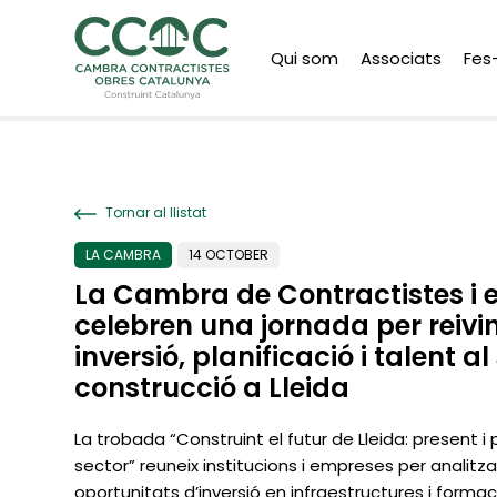
Qui som
Associats
Fes
Tornar al llistat
LA CAMBRA
14 OCTOBER
La Cambra de Contractistes i 
celebren una jornada per reiv
inversió, planificació i talent al
construcció a Lleida
La trobada “Construint el futur de Lleida: present i
sector” reuneix institucions i empreses per analitzar
oportunitats d’inversió en infraestructures i formació