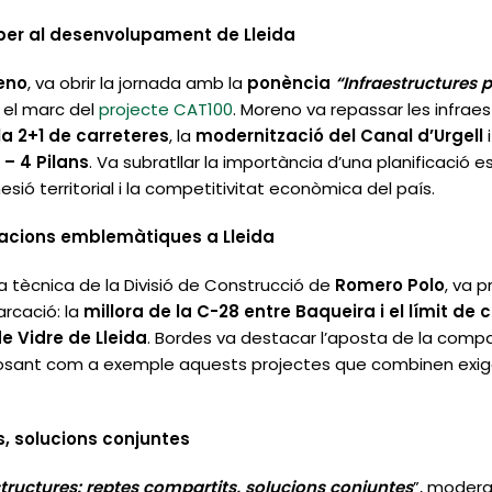
 per al desenvolupament de Lleida
reno
, va obrir la jornada amb la
ponència
“Infraestructures 
 el marc del
projecte CAT100
. Moreno va repassar les infraes
la 2+1 de carreteres
, la
modernització del Canal d’Urgell
i
 – 4 Pilans
. Va subratllar la importància d’una planificació 
esió territorial i la competitivitat econòmica del país.
uacions emblemàtiques a Lleida
ra tècnica de la Divisió de Construcció de
Romero Polo
, va 
rcació: la
millora de la C-28 entre Baqueira i el límit de
de Vidre de Lleida
. Bordes va destacar l’aposta de la company
 posant com a exemple aquests projectes que combinen exigè
, solucions conjuntes
aestructures: reptes compartits, solucions conjuntes
”, moder