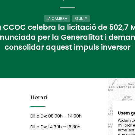
LA CAMBRA
31 JULY
 CCOC celebra la licitació de 502,7
nunciada per la Generalitat i dema
consolidar aquest impuls inversor
Horari
Usem g
Dll a Dv: 08:00h – 14:00h
6
Podem col
millorar 
Dll a Dv: 14:30h – 16:30h
excel·len
que usem,