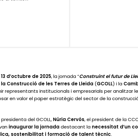
,
13 d’octubre de 2025
, la jornada “
Construint el futur de Lle
la Construcció de les Terres de Lleida
(
GCOLL
) i la
Cambr
nir representants institucionals i empresarials per analitzar le
 posar en valor el paper estratègic del sector de la construc
la presidenta del GCOLL,
Núria Cervós
, el president de la CC
 van
inaugurar la jornada
destacant la
necessitat d’un c
ica, sostenibilitat i formació de talent tècnic
.