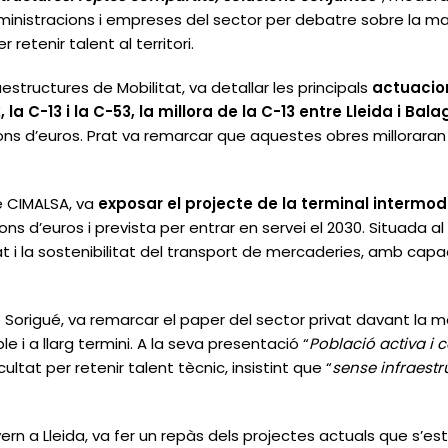
ministracions i empreses del sector per debatre sobre la man
r retenir talent al territori.
raestructures de Mobilitat, va detallar les principals
actuacio
 C-13 i la C-53, la millora de la C-13 entre Lleida i Balag
lions d’euros. Prat va remarcar que aquestes obres milloraran 
de CIMALSA, va
exposar el projecte de la terminal intermoda
ions d’euros i prevista per entrar en servei el 2030. Situada a
 i la sostenibilitat del transport de mercaderies, amb capaci
e Sorigué, va remarcar el paper del sector privat davant la ma
e i a llarg termini. A la seva presentació “
Població activa i c
cultat per retenir talent tècnic, insistint que “
sense infraestr
ern a Lleida, va fer un repàs dels projectes actuals que s’es