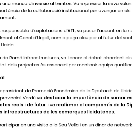
 una manca d’inversió al territori. Va expressar la seva volun
ortància de la col·laboració institucional per avançar en el
pament.
, responsable d’explotacions d’ATL, va posar l’accent en la 
lment el Canal d’Urgell, com a peça clau per al futur del secto
Lleida.
a de Romà Infraestructures, va tancar el debat abordant els 
tat dels projectes és essencial per mantenir equips qualifica
al
icepresident de Promoció Econòmica de la Diputació de Lleid
provincial. Verdú v
a destacar la importància de sumar esf
ctes reals i de futur
, i va r
eafirmar el compromís de la D
 infraestructures de les comarques lleidatanes
.
participar en una visita a la Seu Vella i en un dinar de netw