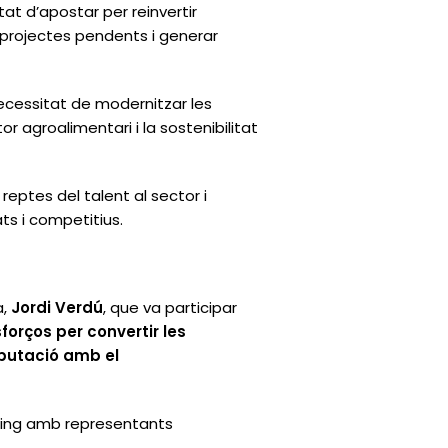
tat d’apostar per reinvertir
s projectes pendents i generar
necessitat de modernitzar les
r agroalimentari i la sostenibilitat
reptes del talent al sector i
ts i competitius.
a,
Jordi Verdú
, que va participar
orços per convertir les
iputació amb el
orking amb representants