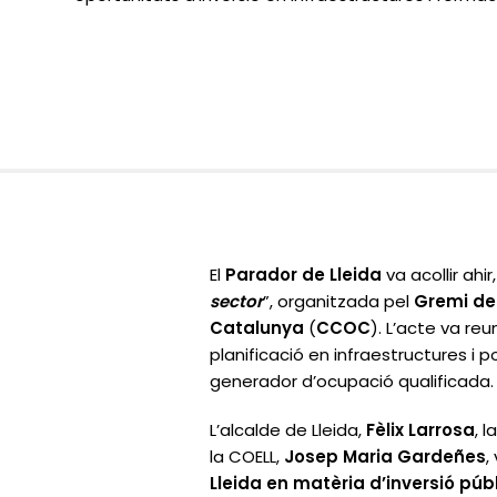
El
Parador de Lleida
va acollir ahir
sector
”, organitzada pel
Gremi de 
Catalunya
(
CCOC
). L’acte va reu
planificació en infraestructures i
generador d’ocupació qualificada.
L’alcalde de Lleida,
Fèlix Larrosa
, 
la COELL,
Josep Maria Gardeñes
,
Lleida en matèria d’inversió públ