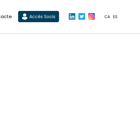
tacte
Accès Socis
CA
ES