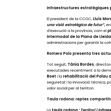
Infraestructures estratègiques
El president de la CCOC,
Lluís Mo
una visió estratègica de futur”,
en
d’execució a la província, com el
p
intermodal de la Plana de Lleida
administracions per garantir la coh
Romero Polo presenta tres act
Tot seguit,
Tània Bordes
, directo
executades recentment a la dema
Boet
i la
rehabilitació del Palau 
seguretat i la innovació tècnica,
valor social per al territori.
Taula rodona: reptes compartits
La
taula rodona
“
Territori i Infr