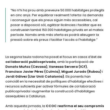
“No n’hi ha prou amb preveure 50.000 habitatges protegits
en cinc anys. Per equilibrar realment l’oferta i la demanda
i aconseguir que els preus siguin més accessibles, cal
posar a disposició sòl, agilitzar llicències i facilitar que es
construeixin també 150.000 habitatges privats en el mateix
període. Només amb més oferta es podrà alleugerir la
pressió sobre els preus i facilitar l’accés a l’habitatge.”
La segona taula rodona ha posat el focus en casos d’èxit de
col·laboració publicoprivada
, amb la participació de
Donato Muñoz (Cevasa)
,
Vanessa Servera (ICF)
,
Francisco Javier Pérez (Culmia)
,
Miguel Jurado (Rubau)
i
Jordi Gálvez (Llar Unió Catalonia)
. Els ponents han
coincidit en la necessitat de polítiques d’habitatge efectives i
recursos suficients per activar fórmules de col·laboració
publicoprivada i augmentar la construcció d’habitatges
assequibles a Catalunya.
Amb aquesta jornada, la
CCOC reafirma el seu compromís