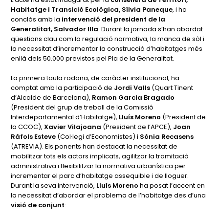
Habitatge i Transició Ecològica, Sílvia Paneque
, i ha
conclòs amb la
intervenció del president de la
Generalitat, Salvador Illa
. Durant la jornada s’han abordat
qüestions clau com la regulació normativa, la manca de sòl i
la necessitat d’incrementar la construcció d’habitatges més
enllà dels 50.000 previstos pel Pla de la Generalitat.
La primera taula rodona, de caràcter institucional, ha
comptat amb la participació de
Jordi Valls
(Quart Tinent
d’Alcalde de Barcelona),
Ramon Garcia Bragado
(President del grup de treball de la Comissió
Interdepartamental d’Habitatge),
Lluís Moreno
(President de
la CCOC),
Xavier Vilajoana
(President de l’APCE),
Joan
Ràfols Esteve
(Col·legi d’Economistes) i
Sònia Recasens
(ATREVIA). Els ponents han destacat la necessitat de
mobilitzar tots els actors implicats, agilitzar la tramitació
administrativa i flexibilitzar la normativa urbanística per
incrementar el parc d’habitatge assequible i de lloguer.
Durant la seva intervenció,
Lluís Moreno
ha posat l’accent en
la necessitat d’abordar el problema de l’habitatge des d’una
visió de conjunt
: