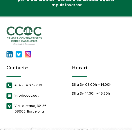
impuls inversor
Contacte
Horari
Dll a Dv: 08:00h – 14:00h
+34 934 675 286
Dll a Dv: 14:30h – 16:30h
info@ccoc.cat
Via Laietana, 32, 3ª
08003, Barcelona