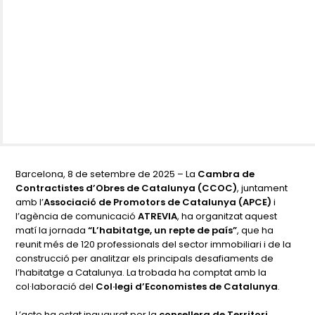
Barcelona, 8 de setembre de 2025 – La
Cambra de
Contractistes d’Obres de Catalunya (CCOC)
, juntament
amb l’
Associació de Promotors de Catalunya (APCE)
i
l’agència de comunicació
ATREVIA
, ha organitzat aquest
matí la jornada
“L’habitatge, un repte de país”
, que ha
reunit més de 120 professionals del sector immobiliari i de la
construcció per analitzar els principals desafiaments de
l’habitatge a Catalunya. La trobada ha comptat amb la
col·laboració del
Col·legi d’Economistes de Catalunya
.
L’acte ha estat inaugurat per la
consellera de Territori,