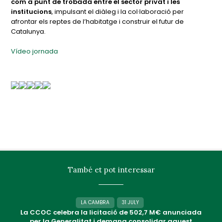
com a punt de trobada entre el sector privat i les
institucions
, impulsant el diàleg i la col·laboració per
afrontar els reptes de l’habitatge i construir el futur de
Catalunya.
Vídeo jornada
També et pot interessar
LA CAMBRA
31 JULY
La CCOC celebra la licitació de 502,7 M€ anunciada
per la Generalitat i demana consolidar aquest