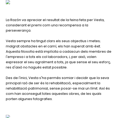
La Razón va apreciar el resultat de la feina feta per Vesta,
considerant el premi com una recompensa a la
perseverança.
Vesta sempre ha tingut clars els seus objectius i metes;
malgrat obstacles en el camí, els han superat amb èxit.
Aquesta filosofia està implícita a cadascun dels membres de
l'empresa i a tots els col·laboradors, i, per això, volen
expressar el seu agraïment a tots, ja que sense el seu esforç,
res d'això no hagués estat possible.
Des de l'inici, Vesta s'ha permès somiar i decidir que la seva
principal raó de ser és la rehabilitació, especialment la
rehabilitació patrimonial, sense posar-se mai un límit. Així és
com han aconseguit totes aquestes obres, de les quals
porten algunes fotografies.