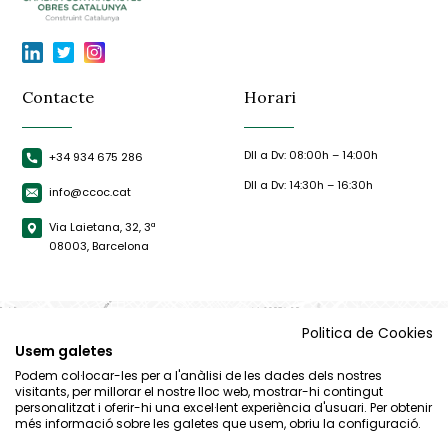
Contacte
Horari
Dll a Dv: 08:00h – 14:00h
+34 934 675 286
Dll a Dv: 14:30h – 16:30h
info@ccoc.cat
Via Laietana, 32, 3ª
08003, Barcelona
Politica de Cookies
Usem galetes
Podem col·locar-les per a l'anàlisi de les dades dels nostres
visitants, per millorar el nostre lloc web, mostrar-hi contingut
personalitzat i oferir-hi una excel·lent experiència d'usuari. Per obtenir
més informació sobre les galetes que usem, obriu la configuració.