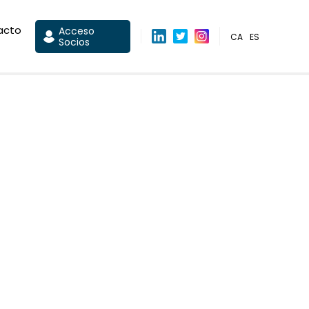
acto
Acceso
CA
ES
Socios