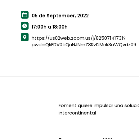
05 de September, 2022
17:00h a 18:00h
https://us02web.zoom.us/j/82507141731?
pwd=QkFDV0tiQnNJNmZ3Rzl2Mnk3aWQvdz09
Foment quiere impulsar una solució
intercontinental