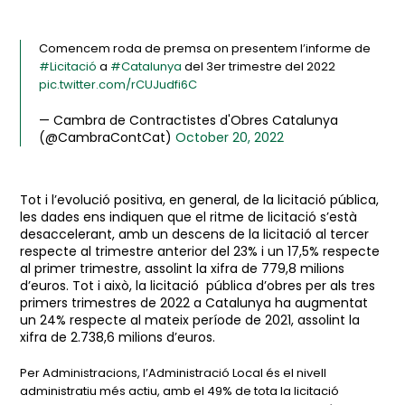
Comencem roda de premsa on presentem l’informe de
#Licitació
a
#Catalunya
del 3er trimestre del 2022
pic.twitter.com/rCUJudfi6C
— Cambra de Contractistes d'Obres Catalunya
(@CambraContCat)
October 20, 2022
Tot i l’evolució positiva, en general, de la licitació pública,
les dades ens indiquen que el ritme de licitació s’està
desaccelerant, amb un descens de la licitació al tercer
respecte al trimestre anterior del 23% i un 17,5% respecte
al primer trimestre, assolint la xifra de 779,8 milions
d’euros. Tot i això, la licitació pública d’obres per als tres
primers trimestres de 2022 a Catalunya ha augmentat
un 24% respecte al mateix període de 2021, assolint la
xifra de 2.738,6 milions d’euros.
Per Administracions, l’Administració Local és el nivell
administratiu més actiu, amb el 49% de tota la licitació