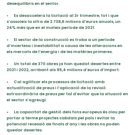
desequilibris en el sector.
•
Es desaccelera la licitació al 3r trimestre, tot i que
s’assoleix la xifra de 2.738,6 milions d’euros anuals, un
24% més que en el mateix període de 2021.
•
El sector de la construcció es troba a un període
d’incertesa i inestabilitat a causa de les alteracions en
els mercats de l’energia i de les matèries primeres.
•
Un total de 370 obres ja han quedat desertes entre
2021 i 2022, arribant als 95,4 milions d’euros d’import.
•
Cal agilitzar els processos de licitació amb
actualització de preus i l’aplicació de la revisió
extraordinària de preus per tal d’evitar que la situació en
el sector s’agreugi.
•
La capacitat de gestió dels fons europeus és clau per
portar a terme projectes cabdals pel país i evitar la
potencial recessió de finals d’any i les obres no poden
quedar desertes.