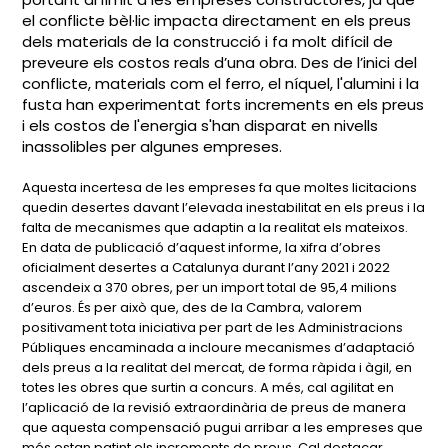
el conflicte bèl·lic impacta directament en els preus
dels materials de la construcció i fa molt difícil de
preveure els costos reals d’una obra. Des de l’inici del
conflicte, materials com el ferro, el níquel, l'alumini i la
fusta han experimentat forts increments en els preus
i els costos de l'energia s'han disparat en nivells
inassolibles per algunes empreses.
Aquesta incertesa de les empreses fa que moltes licitacions
quedin desertes davant l’elevada inestabilitat en els preus i la
falta de mecanismes que adaptin a la realitat els mateixos.
En data de publicació d’aquest informe, la xifra d’obres
oficialment desertes a Catalunya durant l’any 2021 i 2022
ascendeix a 370 obres, per un import total de 95,4 milions
d’euros. És per això que, des de la Cambra, valorem
positivament tota iniciativa per part de les Administracions
Públiques encaminada a incloure mecanismes d’adaptació
dels preus a la realitat del mercat, de forma ràpida i àgil, en
totes les obres que surtin a concurs. A més, cal agilitat en
l’aplicació de la revisió extraordinària de preus de manera
que aquesta compensació pugui arribar a les empreses que
més estan patint els increments de preus. Cal destacar