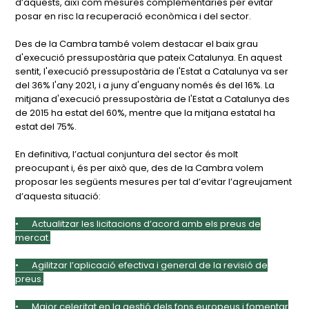
d’aquests, així com mesures complementàries per evitar
posar en risc la recuperació econòmica i del sector.
Des de la Cambra també volem destacar el baix grau
d'execució pressupostària que pateix Catalunya. En aquest
sentit, l'execució pressupostària de l'Estat a Catalunya va ser
del 36% l'any 2021, i a juny d'enguany només és del 16%. La
mitjana d'execució pressupostària de l'Estat a Catalunya des
de 2015 ha estat del 60%, mentre que la mitjana estatal ha
estat del 75%.
En definitiva, l’actual conjuntura del sector és molt
preocupant i, és per això que, des de la Cambra volem
proposar les següents mesures per tal d’evitar l’agreujament
d’aquesta situació:
•
Actualitzar les licitacions d’acord amb els preus de
mercat.
•
Agilitzar l’aplicació efectiva i general de la revisió de
preus.
•
Major celeritat en la gestió dels fons europeus i fomentar