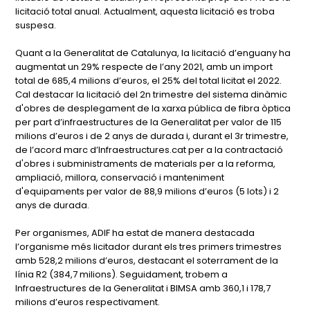
licitació total anual. Actualment, aquesta licitació es troba
suspesa.
Quant a la Generalitat de Catalunya, la licitació d’enguany ha
augmentat un 29% respecte de l’any 2021, amb un import
total de 685,4 milions d’euros, el 25% del total licitat el 2022.
Cal destacar la licitació del 2n trimestre del sistema dinàmic
d'obres de desplegament de la xarxa pública de fibra òptica
per part d’infraestructures de la Generalitat per valor de 115
milions d’euros i de 2 anys de durada i, durant el 3r trimestre,
de l’acord marc d’Infraestructures.cat per a la contractació
d'obres i subministraments de materials per a la reforma,
ampliació, millora, conservació i manteniment
d'equipaments per valor de 88,9 milions d’euros (5 lots) i 2
anys de durada.
Per organismes, ADIF ha estat de manera destacada
l’organisme més licitador durant els tres primers trimestres
amb 528,2 milions d’euros, destacant el soterrament de la
línia R2 (384,7 milions). Seguidament, trobem a
Infraestructures de la Generalitat i BIMSA amb 360,1 i 178,7
milions d’euros respectivament.