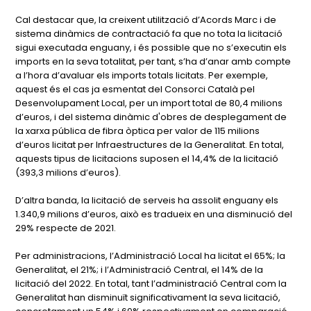
Cal destacar que, la creixent utilització d’Acords Marc i de
sistema dinàmics de contractació fa que no tota la licitació
sigui executada enguany, i és possible que no s’executin els
imports en la seva totalitat, per tant, s’ha d’anar amb compte
a l’hora d’avaluar els imports totals licitats. Per exemple,
aquest és el cas ja esmentat del Consorci Català pel
Desenvolupament Local, per un import total de 80,4 milions
d’euros, i del sistema dinàmic d'obres de desplegament de
la xarxa pública de fibra òptica per valor de 115 milions
d’euros licitat per Infraestructures de la Generalitat. En total,
aquests tipus de licitacions suposen el 14,4% de la licitació
(393,3 milions d’euros).
D’altra banda, la licitació de serveis ha assolit enguany els
1.340,9 milions d’euros, això es tradueix en una disminució del
29% respecte de 2021.
Per administracions, l’Administració Local ha licitat el 65%; la
Generalitat, el 21%; i l’Administració Central, el 14% de la
licitació del 2022. En total, tant l’administració Central com la
Generalitat han disminuït significativament la seva licitació,