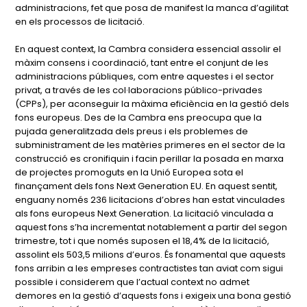
administracions, fet que posa de manifest la manca d’agilitat
en els processos de licitació.
En aquest context, la Cambra considera essencial assolir el
màxim consens i coordinació, tant entre el conjunt de les
administracions públiques, com entre aquestes i el sector
privat, a través de les col·laboracions público-privades
(CPPs), per aconseguir la màxima eficiència en la gestió dels
fons europeus. Des de la Cambra ens preocupa que la
pujada generalitzada dels preus i els problemes de
subministrament de les matèries primeres en el sector de la
construcció es cronifiquin i facin perillar la posada en marxa
de projectes promoguts en la Unió Europea sota el
finançament dels fons Next Generation EU. En aquest sentit,
enguany només 236 licitacions d’obres han estat vinculades
als fons europeus Next Generation. La licitació vinculada a
aquest fons s’ha incrementat notablement a partir del segon
trimestre, tot i que només suposen el 18,4% de la licitació,
assolint els 503,5 milions d’euros. És fonamental que aquests
fons arribin a les empreses contractistes tan aviat com sigui
possible i considerem que l’actual context no admet
demores en la gestió d’aquests fons i exigeix una bona gestió