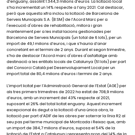
d’enguany, assolint 1.344,3 milions d’euros. La licitació local
s’ha incrementat un 14% respecte a l’any 2021. Cal destacar,
però que aquesta xifra inclou la licitació de Barcelona de
Serveis Municipals S.A. (B:SM) de l’Acord Marc per a
l'execució d'obres de rehabilitació, millora i gran
manteniment per a les instal·lacions gestionades per
Barcelona de Serveis Municipals (un total de 6 lots), per un
import de 49,1 milions d’euros, i que s’hauria d’anar
concretant en el termini de 2 anys. Durant el segon trimestre,
s’ha de destacar l’Acord marc d'obres d'asfaltatge amb
destinació a les entitats locals de Catalunya (51 lots) per part
del Consorci Català pel Desenvolupament Local per un
import total de 80,4 milions d’euros i termini de 2 anys.
L’import licitat per l’Administració General de l’Estat (AGE) per
als tres primers trimestres de 2022 ha estat de 708,9 milions
d’euros, amb un increment del 43% respecte al 2021,
suposant el 26% del total licitat enguany. Aquest increment
excepcional és degut a la licitació d’una única obra, la
licitació per part d’ADIF de les obres per soterrar la línia R2 al
seu pas pel terme municipal de Montcada i Reixac que, amb
un import de 384,7 milions d’euros, suposa el 54% de la
licitació de l’Estat a Catalunya i representa prop del 14% de la