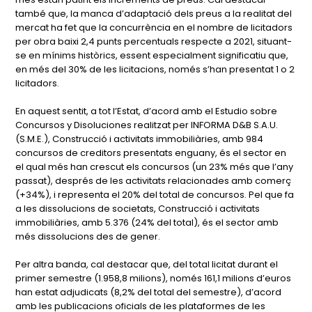
també que, la manca d’adaptació dels preus a la realitat del
mercat ha fet que la concurrència en el nombre de licitadors
per obra baixi 2,4 punts percentuals respecte a 2021, situant-
se en mínims històrics, essent especialment significatiu que,
en més del 30% de les licitacions, només s’han presentat 1 o 2
licitadors.
En aquest sentit, a tot l’Estat, d’acord amb el Estudio sobre
Concursos y Disoluciones realitzat per INFORMA D&B S.A.U.
(S.M.E.), Construcció i activitats immobiliàries, amb 984
concursos de creditors presentats enguany, és el sector en
el qual més han crescut els concursos (un 23% més que l’any
passat), després de les activitats relacionades amb comerç
(+34%), i representa el 20% del total de concursos. Pel que fa
a les dissolucions de societats, Construcció i activitats
immobiliàries, amb 5.376 (24% del total), és el sector amb
més dissolucions des de gener.
Per altra banda, cal destacar que, del total licitat durant el
primer semestre (1.958,8 milions), només 161,1 milions d’euros
han estat adjudicats (8,2% del total del semestre), d’acord
amb les publicacions oficials de les plataformes de les