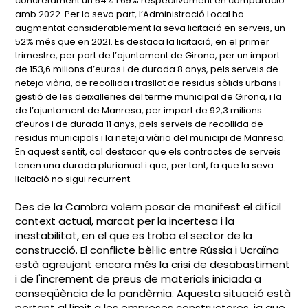
concretament un 54% i 69% respectivament en comparació
amb 2022. Per la seva part, l’Administració Local ha
augmentat considerablement la seva licitació en serveis, un
52% més que en 2021. Es destaca la licitació, en el primer
trimestre, per part de l’ajuntament de Girona, per un import
de 153,6 milions d’euros i de durada 8 anys, pels serveis de
neteja viària, de recollida i trasllat de residus sòlids urbans i
gestió de les deixalleries del terme municipal de Girona, i la
de l’ajuntament de Manresa, per import de 92,3 milions
d’euros i de durada 11 anys, pels serveis de recollida de
residus municipals i la neteja viària del municipi de Manresa.
En aquest sentit, cal destacar que els contractes de serveis
tenen una durada plurianual i que, per tant, fa que la seva
licitació no sigui recurrent.
Des de la Cambra volem posar de manifest el difícil
context actual, marcat per la incertesa i la
inestabilitat, en el que es troba el sector de la
construcció. El conflicte bèl·lic entre Rússia i Ucraïna
està agreujant encara més la crisi de desabastiment
i de l'increment de preus de materials iniciada a
conseqüència de la pandèmia. Aquesta situació està
portant al límit a les empreses constructores, ja que