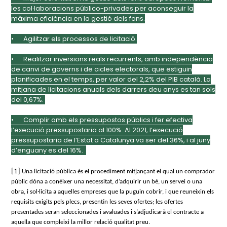
les col·laboracions público-privades per aconseguir la
màxima eficiència en la gestió dels fons.
•
Agilitzar els processos de licitació.
•
Realitzar inversions reals recurrents, amb independència
de canvi de governs i de cicles electorals, que estiguin
planificades en el temps, per valor del 2,2% del PIB català. La
mitjana de licitacions anuals dels darrers deu anys es tan sols
del 0,67%.
•
Complir amb els pressupostos públics i fer efectiva
l’execució pressupostaria al 100%. Al 2021, l’execució
pressupostaria de l’Estat a Catalunya va ser del 36%, i al juny
d’enguany es del 16%.
[1]
Una licitació pública és el procediment mitjançant el qual un comprador
públic dóna a conèixer una necessitat, d’adquirir un bé, un servei o una
obra, i sol·licita a aquelles empreses que la puguin cobrir, i que reuneixin els
requisits exigits pels plecs, presentin les seves ofertes; les ofertes
presentades seran seleccionades i avaluades i s’adjudicarà el contracte a
aquella que compleixi la millor relació qualitat preu.