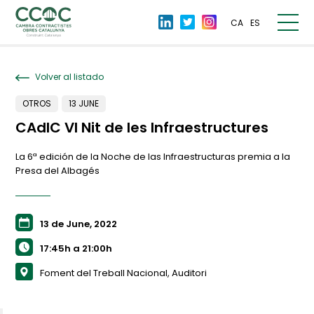
CA
ES
Volver al listado
OTROS
13 JUNE
CAdIC VI Nit de les Infraestructures
La 6ª edición de la Noche de las Infraestructuras premia a la
Presa del Albagés
13 de June, 2022
17:45h a 21:00h
Foment del Treball Nacional, Auditori