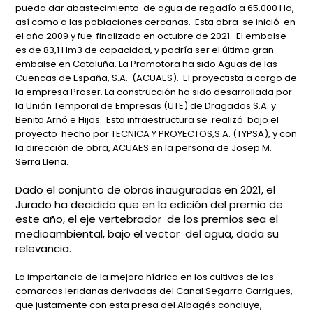
pueda dar abastecimiento de agua de regadío a 65.000 Ha,
así como a las poblaciones cercanas. Esta obra se inició en
el año 2009 y fue finalizada en octubre de 2021. El embalse
es de 83,1 Hm3 de capacidad, y podría ser el último gran
embalse en Cataluña. La Promotora ha sido Aguas de las
Cuencas de España, S.A. (ACUAES). El proyectista a cargo de
la empresa Proser. La construcción ha sido desarrollada por
la Unión Temporal de Empresas (UTE) de Dragados S.A. y
Benito Arnó e Hijos. Esta infraestructura se realizó bajo el
proyecto hecho por TECNICA Y PROYECTOS,S.A. (TYPSA), y con
la dirección de obra, ACUAES en la persona de Josep M.
Serra Llena.
Dado el conjunto de obras inauguradas en 2021, el
Jurado ha decidido que en la edición del premio de
este año, el eje vertebrador de los premios sea el
medioambiental, bajo el vector del agua, dada su
relevancia.
La importancia de la mejora hídrica en los cultivos de las
comarcas leridanas derivadas del Canal Segarra Garrigues,
que justamente con esta presa del Albagés concluye,