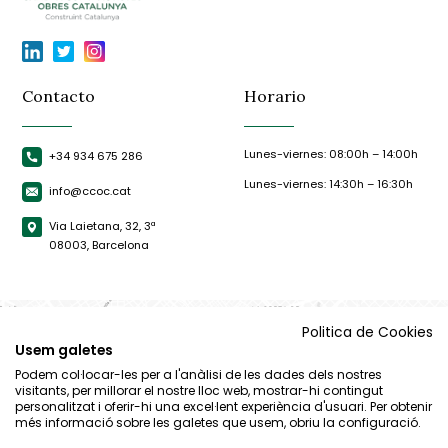
Contacto
Horario
Lunes-viernes: 08:00h – 14:00h
+34 934 675 286
Lunes-viernes: 14:30h – 16:30h
info@ccoc.cat
Via Laietana, 32, 3ª
08003, Barcelona
Politica de Cookies
Usem galetes
Podem col·locar-les per a l'anàlisi de les dades dels nostres
visitants, per millorar el nostre lloc web, mostrar-hi contingut
personalitzat i oferir-hi una excel·lent experiència d'usuari. Per obtenir
més informació sobre les galetes que usem, obriu la configuració.