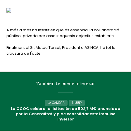
A més a més ha insistit en que és essencial la col·laboració
público-privada per assolir aquests objectius establerts.
Finalment el Sr. Mateu Tersol, President d'ASINCA, ha fet la
clausura de l'acte.
También te puede interesar
LA CAMBRA
31 JULY
La CCOC celebra la licitación de 502,7 M€ anunciada
por la Generalitat y pide consolidar este impulso
inversor