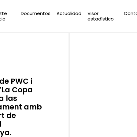
zte
Documentos
Actualidad
Visor
Cont
cio
estadístico
 de PWC i
l ‘La Copa
a las
tament amb
rt de
i
ya.