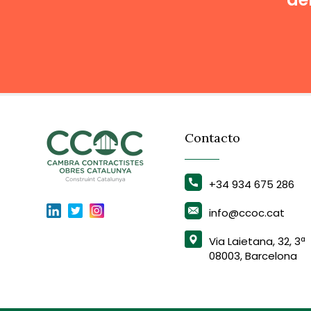
Contacto
+34 934 675 286
info@ccoc.cat
Via Laietana, 32, 3ª
08003, Barcelona