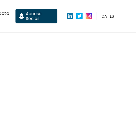
acto
Acceso
CA
ES
Socios