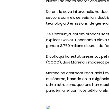
ciutat i de molts sector vinculats
Durant la seva intervenció, ha de
sectors com els serveis, la indústri
tecnologia 0 emissions, de generar 
“A Catalunya, estem alineats sector
explicat Calvet. L’economia blava 
genera 3.750 milions d’euros de fac
El col·loqui ha estat presentat p
(CCOC), Lluís Moreno, i moderat pe
Moreno ha destacat l’actuació i ev
autònoma, basada en la exigència, l
administracions, que ens han most
pandèmia, el conflicte bèl·lic, o el