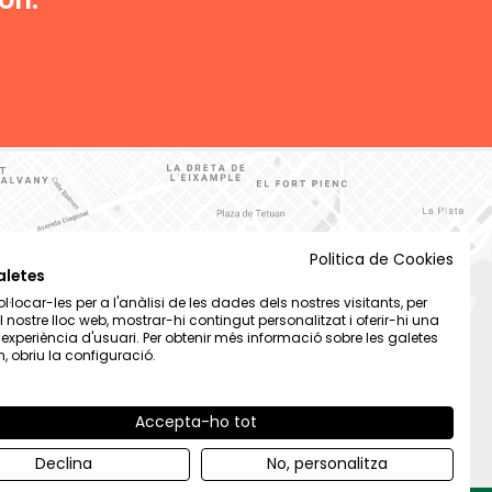
Politica de Cookies
aletes
·locar-les per a l'anàlisi de les dades dels nostres visitants, per
el nostre lloc web, mostrar-hi contingut personalitzat i oferir-hi una
t experiència d'usuari. Per obtenir més informació sobre les galetes
 obriu la configuració.
Accepta-ho tot
Declina
No, personalitza