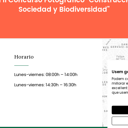
Sociedad y Biodiversidad"
Horario
Usem g
Lunes-viernes: 08:00h – 14:00h
Podem col
millorar 
Lunes-viernes: 14:30h – 16:30h
excel·len
que usem,