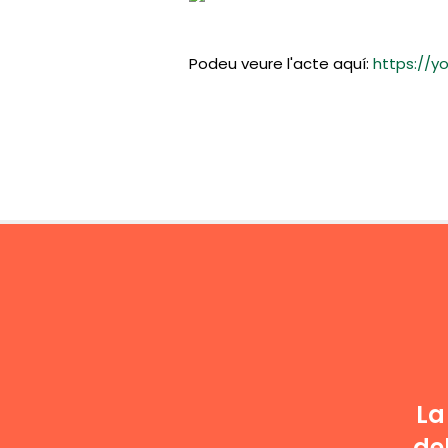
Podeu veure l'acte aquí:
https://y
La
de