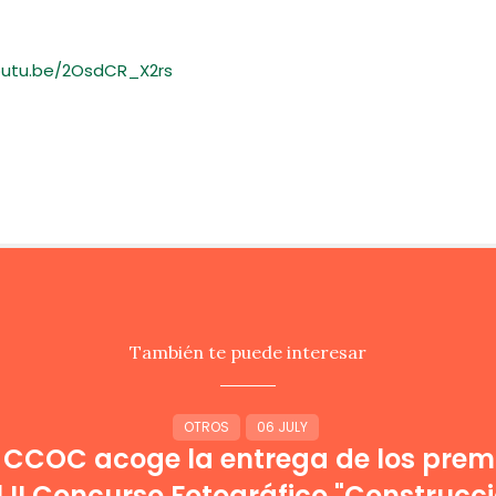
outu.be/2OsdCR_X2rs
También te puede interesar
OTROS
06 JULY
 CCOC acoge la entrega de los prem
l II Concurso Fotográfico "Construcci