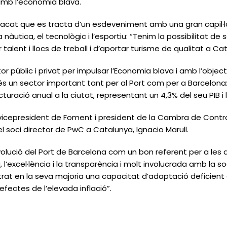
 amb l’economia blava.
stacat que es tracta d’un esdeveniment amb una gran capil·l
a nàutica, el tecnològic i l’esportiu: “Tenim la possibilitat de
talent i llocs de treball i d’aportar turisme de qualitat a Ca
 públic i privat per impulsar l’Economia blava i amb l’objecti
és un sector important tant per al Port com per a Barcelona
turació anual a la ciutat, representant un 4,3% del seu PIB i l
el vicepresident de Foment i president de la Cambra de Cont
l soci director de PwC a Catalunya, Ignacio Marull.
olució del Port de Barcelona com un bon referent per a les a
’excel·lència i la transparència i molt involucrada amb la so
rat en la seva majoria una capacitat d’adaptació deficient 
s efectes de l’elevada inflació”.