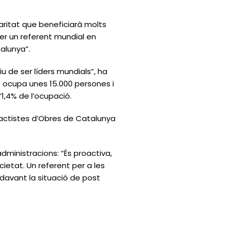
aritat que beneficiarà molts
 ser un referent mundial en
talunya”.
u de ser líders mundials”, ha
: ocupa unes 15.000 persones i
’1,4% de l’ocupació.
ractistes d’Obres de Catalunya
dministracions: “És proactiva,
cietat. Un referent per a les
davant la situació de post