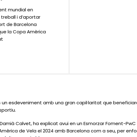
rent mundial en
treball i d’aportar
Port de Barcelona
que la Copa Amèrica
at
un esdeveniment amb una gran capil·laritat que beneficiarà
sportiu.
, Damià Calvet, ha explicat avui en un Esmorzar Foment-PwC
èrica de Vela el 2024 amb Barcelona com a seu, per enforti