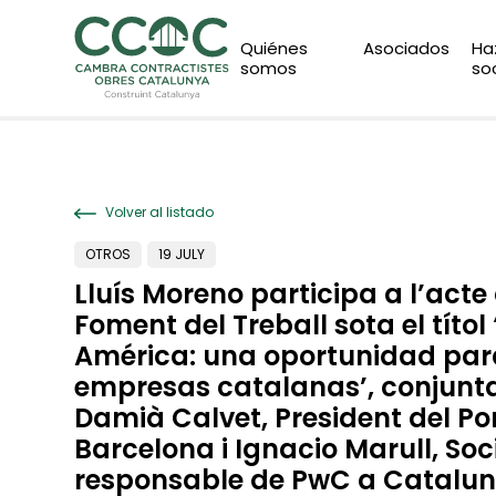
Quiénes
Asociados
Ha
somos
so
Volver al listado
OTROS
19 JULY
Lluís Moreno participa a l’acte
Foment del Treball sota el títo
América: una oportunidad par
empresas catalanas’, conjun
Damià Calvet, President del Po
Barcelona i Ignacio Marull, Soc
responsable de PwC a Catalun